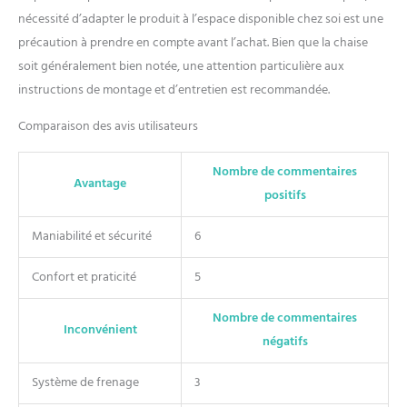
la chaise, en assurant la
stabilité et la sécurité lors du
nécessité d’adapter le produit à l’espace disponible chez soi est une
déplacement de la chaise ou
précaution à prendre en compte avant l’achat. Bien que la chaise
de l'utilisateur.
soit généralement bien notée, une attention particulière aux
RECOMMANDÉ POUR: Les
instructions de montage et d’entretien est recommandée.
personnes à mobilité réduite
qui ont des difficultés pour
Comparaison des avis utilisateurs
faire la tâche hygiénique
personnelle avec autonomie.
Parfait pour son utilisation
Nombre de commentaires
Avantage
dans les hôpitaux, les
positifs
cliniques ambulatoires, la
gériatrie et pour une
Maniabilité et sécurité
6
utilisation personnelle à la
maison. Poids maximum de
Confort et praticité
5
l'utilisateur: 120 kg.
Nombre de commentaires
Inconvénient
négatifs
Système de frenage
3