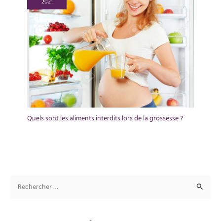
2021
Quels sont les aliments interdits lors de la grossesse ?
R
e
c