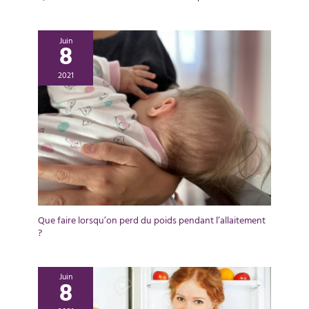
Juin
8
2021
Que faire lorsqu’on perd du poids pendant l’allaitement
?
Juin
8