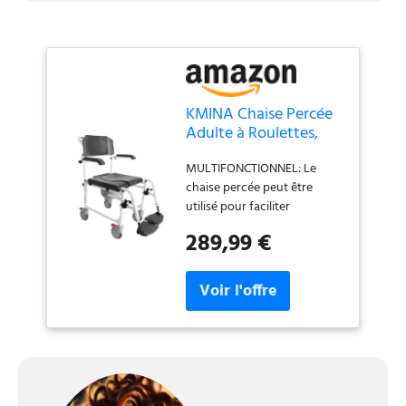
KMINA Chaise Percée
Adulte à Roulettes,
Toilette, Douche, Noir
MULTIFONCTIONNEL: Le
chaise percée peut être
utilisé pour faciliter
l'évacuation, en utilisant
289,99 €
l'urinoir incorporé ou le WC
commun, ou bien il peut être
utilisé dans la douche pour
l'hygiène personnelle des
personnes à mobilité réduite.
Grâce à ce fauteuil roulant
multifonctionnel, ces tâches
deviendront plus faciles
pour l'utilisateur et pour le