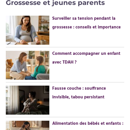
Grossesse et jeunes parents
h
e
Surveiller sa tension pendant la
r
grossesse : conseils et importance
c
h
e
Comment accompagner un enfant
r
avec TDAH ?
:
Fausse couche : souffrance
invisible, tabou persistant
Alimentation des bébés et enfants :