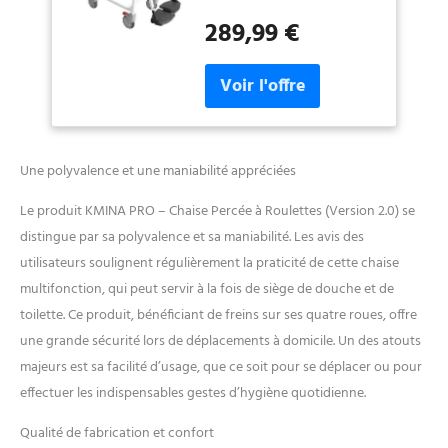
l'évacuation, en utilisant
289,99 €
l'urinoir incorporé ou le WC
commun, ou bien il peut être
utilisé dans la douche pour
l'hygiène personnelle des
personnes à mobilité réduite.
Grâce à ce fauteuil roulant
multifonctionnel, ces tâches
Une polyvalence et une maniabilité appréciées
deviendront plus faciles
pour l'utilisateur et pour le
Le produit KMINA PRO – Chaise Percée à Roulettes (Version 2.0) se
soignant. CONFORTABLE ET
distingue par sa polyvalence et sa maniabilité. Les avis des
SÛR: Le fauteuil roulant
utilisateurs soulignent régulièrement la praticité de cette chaise
toilette dispose de repose-
pieds en nylon amovibles et
multifonction, qui peut servir à la fois de siège de douche et de
d'accoudoirs pliables qui
toilette. Ce produit, bénéficiant de freins sur ses quatre roues, offre
offrent différentes options à
une grande sécurité lors de déplacements à domicile. Un des atouts
l'utilisateur, garantissant un
majeurs est sa facilité d’usage, que ce soit pour se déplacer ou pour
confort maximal. Il dispose
également d'une assise
effectuer les indispensables gestes d’hygiène quotidienne.
rembourrée avec une
Qualité de fabrication et confort
housse en PU. DIMENSIONS: