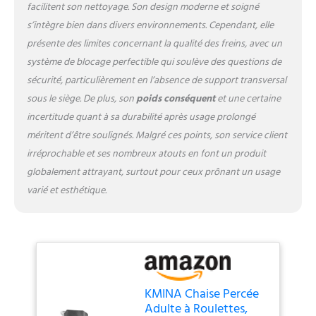
maximale du WC doit être de
facilitent son nettoyage. Son design moderne et soigné
43 cm. SYSTÈME DE
s’intègre bien dans divers environnements. Cependant, elle
FREINAGE: La chaise de
présente des limites concernant la qualité des freins, avec un
douche dispose d'un
système de freinage sur les
système de blocage perfectible qui soulève des questions de
roues arrière garantissant le
sécurité, particulièrement en l’absence de support transversal
maximum de sécurité et
sous le siège. De plus, son
poids conséquent
et une certaine
d'adhérence lors de son
incertitude quant à sa durabilité après usage prolongé
utilisation. Ses roues
méritent d’être soulignés. Malgré ces points, son service client
directionnelles sont conçues
pour transporter facilement
irréprochable et ses nombreux atouts en font un produit
la chaise, en assurant la
globalement attrayant, surtout pour ceux prônant un usage
stabilité et la sécurité lors du
varié et esthétique.
déplacement de la chaise ou
de l'utilisateur.
RECOMMANDÉ POUR: Les
personnes à mobilité réduite
qui ont des difficultés pour
faire la tâche hygiénique
personnelle avec autonomie.
KMINA Chaise Percée
Parfait pour son utilisation
Adulte à Roulettes,
dans les hôpitaux, les