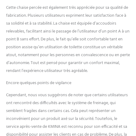
Fabriqué en aluminium, le
Cette chaise percée est également très appréciée pour sa qualité de
chaise pot de chambre est
compact, fonctionnel et
fabrication. Plusieurs utilisateurs expriment leur satisfaction face à
durable pour une utilisation
sa solidité et à sa stabilité. La chaise est équipée d’accoudoirs
intensive. Ses dimensions
relevables, facilitant ainsi le passage de l’utilisateur d’un point A à un
sont de 55,5 cm de largeur,
point B sans effort. De plus, le fait qu’elle soit confortable tant en
88,5 cm de longueur et une
assise de 53 cm de hauteur.
position assise qu’en utilisation de toilette constitue un véritable
Pour son utilisation sur un
atout, notamment pour les personnes en convalescence ou en perte
WC commun, la hauteur
d’autonomie. Tout est pensé pour garantir un confort maximal,
maximale du WC doit être de
rendant l’expérience utilisateur très agréable.
43 cm. SYSTÈME DE
FREINAGE: La chaise de
Encore quelques points de vigilance
douche dispose d'un
système de freinage sur les
Cependant, nous vous suggérons de noter que certains utilisateurs
roues arrière garantissant le
ont rencontré des difficultés avec le système de freinage, qui
maximum de sécurité et
d'adhérence lors de son
semblent fragiles dans certains cas. Cela peut représenter un
utilisation. Ses roues
inconvénient pour un produit axé sur la sécurité. Toutefois, le
directionnelles sont conçues
service après-vente de KMINA est reconnu pour son efficacité et sa
pour transporter facilement
disponibilité pour assister les clients en cas de problème. De plus, la