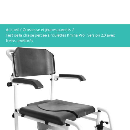
Accueil
Grossesse et jeunes parents
Test de la chaise percée à roulettes Kmina Pro : version 2.0 avec
freins améliorés