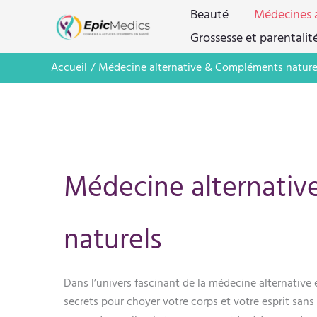
Aller
Beauté
Médecines a
au
Grossesse et parentalit
contenu
Accueil
Médecine alternative & Compléments nature
Médecine alternati
naturels
Dans l’univers fascinant de la médecine alternative
secrets pour choyer votre corps et votre esprit san