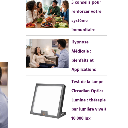
5 conseils pour
h
renforcer votre
e
système
r
immunitaire
:
Hypnose
Médicale :
bienfaits et
Applications
Test de la lampe
Circadian Optics
Lumine : thérapie
par lumière vive à
10 000 lux