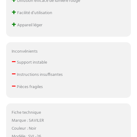
+
Diffusion efficace de lumière rouge
lumière rouge peut
favoriser efficacement la
+
Facilité d’utilisation
circulation et la relaxation
musculaire, pénètre
+
Appareil léger
profondément dans les
articulations, les tendons
et les muscles pour
soulager la douleur de
Inconvénients
votre corps, aide à la
–
récupération musculaire
Support instable
après l'exercice, non
–
invasif, pas d'effets
Instructions insuffisantes
secondaires, mais un
–
moyen abordable de
Pièces fragiles
soulager la douleur sur les
articulations, les épaules,
le dos, les pieds, le genou,
la poitrine, la cheville et
Fiche technique
plus encore. Vous donne
Marque : SAVILER
une vie saine et énergique.
Couleur : Noir
【Contrôleur
Modèle : SVL-26
multifonction】Les