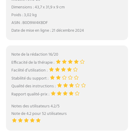
fonctionnalités de
Dimensions : 43,7 x 31,9 x 9 cm
thérapie par lumière rouge
Poids : 3,02 kg
SAVILER comprennent 5
ASIN : B0D9W4KBDF
options de
Date de mise en ligne : 21 décembre 2024
synchronisation, 5 niveaux
de réglage de la luminosité
et 3 fonctions de
commutation de longueur
Note de la rédaction 16/20
d'onde pour répondre à
Efficacité de la thérapie :
vos besoins individuels.
L'écran LED est clair et
Facilité d’utilisation :
facile à utiliser, vous
Stabilité du support :
permettant de développer
Qualité des instructions :
un programme d'utilisation
régulière sans tracas. Si
Rapport qualité-prix :
vous êtes à la recherche
Notes des utilisateurs 4.2/5
d'une solution de thérapie
par lumière rouge
Note de 4.2 pour 52 utilisateurs
portable, abordable et
efficace, alors cette lampe
de luminothérapie