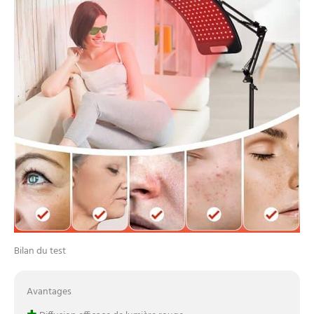
d'onde de 660 nm et 850
nm de la lumière rouge
sont personnalisées pour
les soins du visage, offrant
des solutions non
invasives aux problèmes
de peau. L'appareil de
thérapie par lumière rouge
SAVILER est votre fontaine
personnelle de jouvence,
stimulant le co-lagen et
révélant l'éclat
antioxydant naturel de
votre peau. Entrez dans
une nouvelle ère de peau
lisse, ferme et jeune, le
tout alimenté par notre
Bilan du test
technologie de pointe.
Soulagement de la
douleur, plus d'énergie :
Avantages
l'appareil de thérapie par la