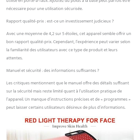
utilisé en porte-à-faux. Ajoutez du poids à la base peut parfois être
adopte un panneau
nécessaire pour une utilisation sécurisée.
incurvé qui s'adapte aux
courbes du corps et
Rapport qualité-prix : est-ce un investissement judicieux ?
concentre la lumière rouge
pour des résultats plus
Avec une moyenne de 4,2 sur 5 étoiles, cet appareil semble offrir un
efficaces. Le support
bon rapport qualité-prix. Cependant, l’expérience peut varier selon
flexible réglable en
la familiarité des utilisateurs avec ce type de produit et leurs
hauteur avec panneau
attentes.
pivotant à 360 degrés
vous permet de l'utiliser
Manuel et sécurité : des informations suffisantes ?
pour vous asseoir, se tenir
debout ou même
Les critiques mentionnent que le manuel offre des détails suffisant
s'allonger pour un
maximum de confort dans
sur la sécurité mais reste limité quant à l’utilisation pratique de
n'importe quelle position.
l’appareil. Un manque d’instructions précises et de « programmes »
Les poignées sur les deux
peut laisser certains utilisateurs désireux de plus d’informations.
côtés du panneau vous
permettent de régler
facilement l'angle. Thérapie
par lumière rouge pour le
visage : les longueurs