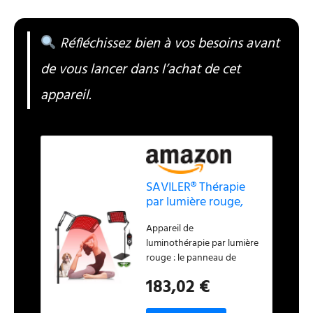
Réfléchissez bien à vos besoins avant
de vous lancer dans l’achat de cet
appareil.
SAVILER® Thérapie
par lumière rouge,
thérapie par lumière
Appareil de
rouge pour le corps
luminothérapie par lumière
avec support
rouge : le panneau de
réglable, lampe de
thérapie par lumière rouge
thérapie par lumière
183,02 €
SAVILER comprend une
rouge pour le visage,
profondeur de 660 nm (126
appareil de thérapie