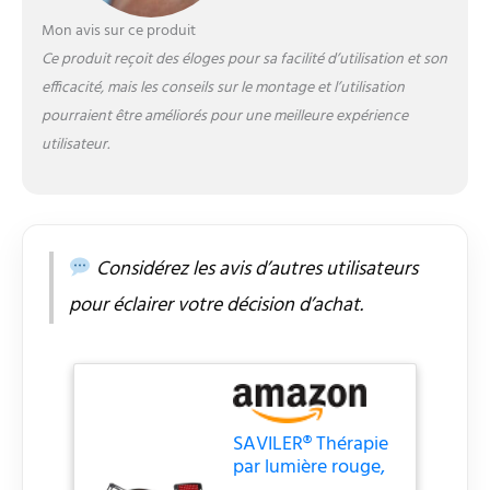
thérapie par lumière
Mon avis sur ce produit
rouge SAVILER adopte
un panneau incurvé qui
Ce produit reçoit des éloges pour sa facilité d’utilisation et son
s'adapte aux courbes du
efficacité, mais les conseils sur le montage et l’utilisation
corps et concentre la
pourraient être améliorés pour une meilleure expérience
lumière rouge pour des
utilisateur.
résultats plus efficaces.
Le support flexible
réglable en hauteur avec
panneau pivotant à 360
degrés vous permet de
l'utiliser pour vous
Considérez les avis d’autres utilisateurs
asseoir, se tenir debout
pour éclairer votre décision d’achat.
ou même s'allonger pour
un maximum de confort
dans n'importe quelle
position. Les poignées
sur les deux côtés du
panneau vous
SAVILER® Thérapie
permettent de régler
par lumière rouge,
facilement l'angle.