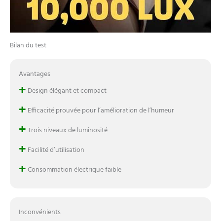
Bilan du test
Avantages
+
Design élégant et compact
+
Efficacité prouvée pour l’amélioration de l’humeur
+
Trois niveaux de luminosité
+
Facilité d’utilisation
+
Consommation électrique faible
Inconvénients