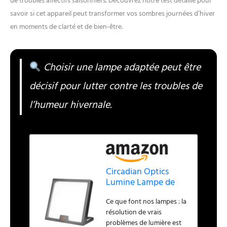
de troubles affectifs saisonniers. Découvrez notre test détaillé pour
savoir si cet appareil peut transformer vos sombres journées d’hiver
en moments de clarté et de bien-être.
Choisir une lampe adaptée peut être
décisif pour lutter contre les troubles de
l’humeur hivernale.
Circadian Optics
Lumine Lampe de
thérapie par lumière
Ce que font nos lampes : la
vive | Vu dans Shark
résolution de vrais
Tank | Luminosité
problèmes de lumière est
puissante de 10 000