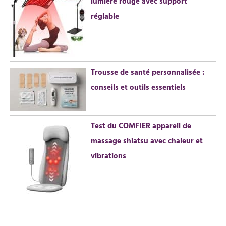
lumière rouge avec support
préoccupations, contactez-nous -
nous vous répondrons dans les
réglable
24 heures. Avec une garantie de 2
ans, nous offrons un
remboursement ou un
remplacement pour tout
dommage non humain ou
problème fonctionnel. Votre
tranquillité d'esprit est notre
priorité.
Trousse de santé personnalisée :
conseils et outils essentiels
Test du COMFIER appareil de
massage shiatsu avec chaleur et
vibrations