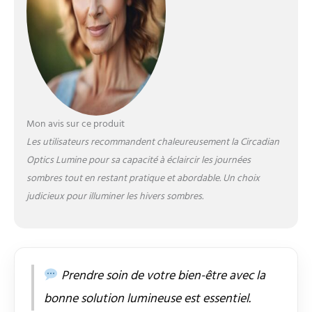
| Spectre complet |
Température de couleur
5500 K | Durée de vie de
50 000 heures | LED sans
UV. Nos lampes ont
toutes les
caractéristiques que
vous devriez rechercher
Mon avis sur ce produit
dans une lampe de
Les utilisateurs recommandent chaleureusement la Circadian
luminothérapie. Lampe
unique : nos lampes sont
Optics Lumine pour sa capacité à éclaircir les journées
différentes. Une lampe
sombres tout en restant pratique et abordable. Un choix
circadienne est conçue
judicieux pour illuminer les hivers sombres.
pour vous arrêter et
regarder. Ce sont des
lampes avec un point de
vue. Les designs
audacieux et audacieux
Prendre soin de votre bien-être avec la
nous distinguent. Une
lampe circadienne est
bonne solution lumineuse est essentiel.
quelque chose que vous