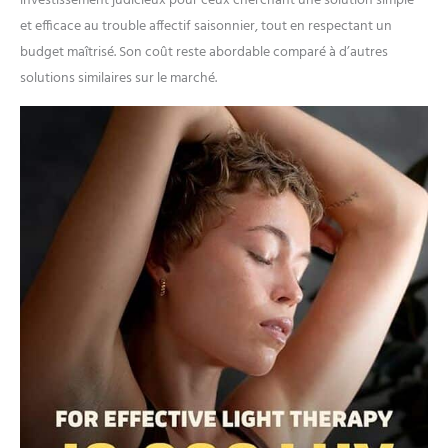
investissement judicieux pour ceux cherchant une solution simple
luminothérapie. Notre
et efficace au trouble affectif saisonnier, tout en respectant un
philosophie est de
budget maîtrisé. Son coût reste abordable comparé à d’autres
construire des lampes de
solutions similaires sur le marché.
pointe qui fonctionnent et
ont l'air incroyables.
Politique de remplacement
facile de 4 ans : si nos
lampes cessent de
fonctionner pour une
raison quelconque dans
les 4 ans suivant l'achat,
nous les remplacerons
sans frais, avec un simple
e-mail à notre service
client basé au Minnesota,
aux États-Unis.