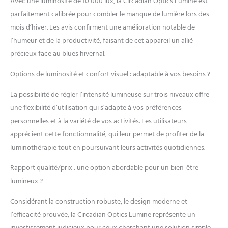
Avec une luminosité de 10 000 lux, la Circadian Optics Lumine est
caractéristiques que vous
devriez rechercher dans
parfaitement calibrée pour combler le manque de lumière lors des
une lampe de
mois d’hiver. Les avis confirment une amélioration notable de
luminothérapie. Lampe
l’humeur et de la productivité, faisant de cet appareil un allié
unique : nos lampes sont
précieux face au blues hivernal.
différentes. Une lampe
circadienne est conçue
Options de luminosité et confort visuel : adaptable à vos besoins ?
pour vous arrêter et
regarder. Ce sont des
La possibilité de régler l’intensité lumineuse sur trois niveaux offre
lampes avec un point de
une flexibilité d’utilisation qui s’adapte à vos préférences
vue. Les designs audacieux
et audacieux nous
personnelles et à la variété de vos activités. Les utilisateurs
distinguent. Une lampe
apprécient cette fonctionnalité, qui leur permet de profiter de la
circadienne est quelque
luminothérapie tout en poursuivant leurs activités quotidiennes.
chose que vous serez fier
d'avoir sur votre bureau.
Rapport qualité/prix : une option abordable pour un bien-être
Marque de confiance
lumineux ?
depuis 2016 – Nous avons
changé la donne pour la
Considérant la construction robuste, le design moderne et
technologie LED pionnière
l’efficacité prouvée, la Circadian Optics Lumine représente un
et un bon design sur le
marché des lampes de