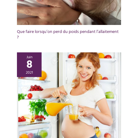
Que faire lorsqu’on perd du poids pendant l’allaitement
?
Juin
8
2021