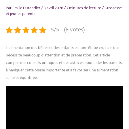
Par
Émilie Durandier
/
3 avril 2026
/
7 minutes de lecture
/
Grossesse
et jeunes parents
5/5 - (8 votes)
L’alimentation des bébés et des enfants est une étape cruciale qui
nécessite beaucoup d’attention et de préparation. Cet article
compile des conseils pratiques et des astuces pour aider les parents
à naviguer cette phase importante et à favoriser une alimentation
saine et équilibrée.