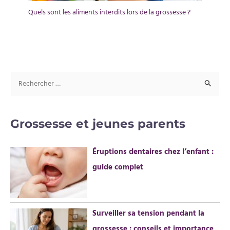
Quels sont les aliments interdits lors de la grossesse ?
R
e
c
Grossesse et jeunes parents
h
e
Éruptions dentaires chez l’enfant :
r
guide complet
c
h
e
Surveiller sa tension pendant la
r
grossesse : conseils et importance