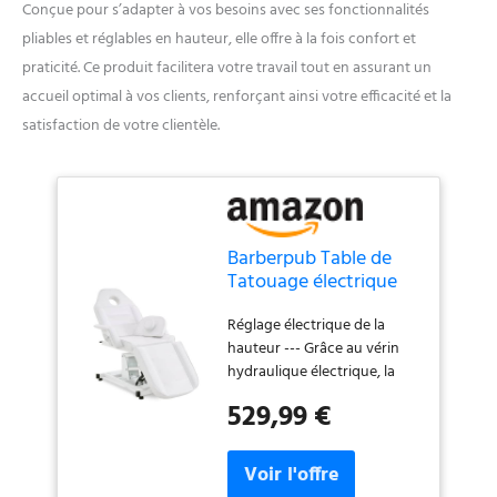
Conçue pour s’adapter à vos besoins avec ses fonctionnalités
pliables et réglables en hauteur, elle offre à la fois confort et
praticité. Ce produit facilitera votre travail tout en assurant un
accueil optimal à vos clients, renforçant ainsi votre efficacité et la
satisfaction de votre clientèle.
Barberpub Table de
Tatouage électrique
Table de Massage, Set
Réglage électrique de la
de Tables
hauteur --- Grâce au vérin
d'esthétique, Table de
hydraulique électrique, la
thérapie équipement
chaise de tatouage se
de beauté Pliable &
529,99 €
déplace facilement vers le
réglable en Hauteur,
haut et vers le bas. La
0100 (Blanc)
télécommande permet
d'atteindre facilement la