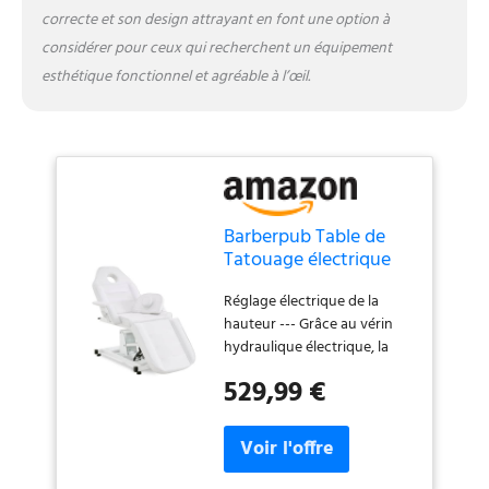
haute qualité, cette table
correcte et son design attrayant en font une option à
d'esthétique est étanche,
considérer pour ceux qui recherchent un équipement
résistante à l'huile et facile à
nettoyer. La surface peut
esthétique fonctionnel et agréable à l’œil.
être nettoyée sans effort
avec un chiffon humide.
Cette table de massage ne
convient pas pour les soins
des pieds.
Barberpub Table de
Tatouage électrique
Table de Massage, Set
Réglage électrique de la
de Tables
hauteur --- Grâce au vérin
d'esthétique, Table de
hydraulique électrique, la
thérapie équipement
chaise de tatouage se
de beauté Pliable &
529,99 €
déplace facilement vers le
réglable en Hauteur,
haut et vers le bas. La
0100 (Blanc)
télécommande permet
d'atteindre facilement la
hauteur souhaitée. Plusieurs