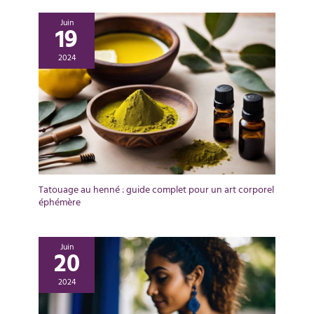
Juin
19
2024
Tatouage au henné : guide complet pour un art corporel
éphémère
Juin
20
2024