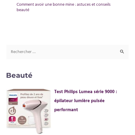
Comment avoir une bonne mine : astuces et conseils
beauté
R
e
c
Beauté
h
e
Test Philips Lumea série 9000 :
r
épilateur lumière pulsée
c
performant
h
e
r