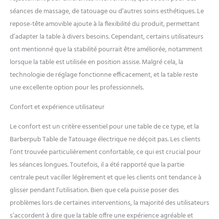
mousse haute densité offre
séances de massage, de tatouage ou d’autres soins esthétiques. Le
un grand confort de
couchage et vous aide à
repose-tête amovible ajoute à la flexibilité du produit, permettant
vous détendre. Les
d’adapter la table à divers besoins. Cependant, certains utilisateurs
accoudoirs extensibles, le
ont mentionné que la stabilité pourrait être améliorée, notamment
coussin de tête amovible et
lorsque la table est utilisée en position assise. Malgré cela, la
le trou pour le visage (env. Ø
14 cm) rendent la table de
technologie de réglage fonctionne efficacement, et la table reste
thérapie confortable sur le
une excellente option pour les professionnels.
ventre. Similicuir de haute
qualité -- Grâce à son
Confort et expérience utilisateur
revêtement en similicuir de
haute qualité, cette table
Le confort est un critère essentiel pour une table de ce type, et la
d'esthétique est étanche,
Barberpub Table de Tatouage électrique ne déçoit pas. Les clients
résistante à l'huile et facile à
l’ont trouvée particulièrement confortable, ce qui est crucial pour
nettoyer. La surface peut
les séances longues. Toutefois, il a été rapporté que la partie
être nettoyée sans effort
avec un chiffon humide.
centrale peut vaciller légèrement et que les clients ont tendance à
Cette table de massage ne
glisser pendant l’utilisation. Bien que cela puisse poser des
convient pas pour les soins
problèmes lors de certaines interventions, la majorité des utilisateurs
des pieds.
s’accordent à dire que la table offre une expérience agréable et