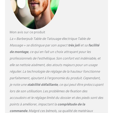
stables --- Grâce à son cadre
en acier de haute qualité,
cette chaise de massage est
très stable, robuste et
durable. La base en acier
lourde et antidérapante
Mon avis sur ce produit
permet de supporter jusqu'à
La « Barberpub Table de Tatouage électrique Table de
180 kg. Grand confort --- Le
rembourrage épais en
Massage » se distingue par son aspect
très joli
et sa
facilité
mousse haute densité offre
de montage
, ce qui en fait un choix attrayant pour les
un grand confort de
professionnels de l’esthétique. Son confort est indéniable, et
couchage et vous aide à
elle se nettoie aisément, des atouts majeurs pour un usage
vous détendre. Les
accoudoirs extensibles, le
régulier. La technologie de réglage de la hauteur fonctionne
coussin de tête amovible et
parfaitement, ajoutant à l’ergonomie du produit. Cependant,
le trou pour le visage (env. Ø
je note une
stabilité défaillante
, ce qui peut être préoccupant
14 cm) rendent la table de
lors de son utilisation. Les problèmes de fixation des
thérapie confortable sur le
ventre. Similicuir de haute
accoudoirs et le réglage limité du dossier et des pieds sont des
qualité -- Grâce à son
points à améliorer, impactant la
complétude de la
revêtement en similicuir de
commande
. Malgré ces bémols, sa qualité de matériaux