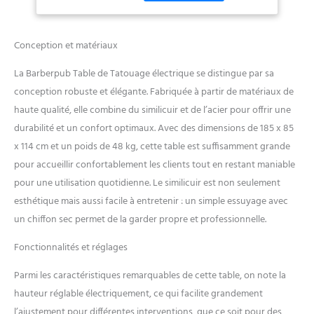
hauteur souhaitée. Plusieurs
scénarios d'utilisation --- Le
dossier et le repose-pieds
Conception et matériaux
manuels réglables en
continu permettent à
La Barberpub Table de Tatouage électrique se distingue par sa
chacun d'adapter son style
conception robuste et élégante. Fabriquée à partir de matériaux de
de massage. Cette table de
haute qualité, elle combine du similicuir et de l’acier pour offrir une
massage est idéale pour
différentes activités :
durabilité et un confort optimaux. Avec des dimensions de 185 x 85
Massage, spa du visage,
x 114 cm et un poids de 48 kg, cette table est suffisamment grande
beauté, tatouage, thérapie,
pour accueillir confortablement les clients tout en restant maniable
pédicure, etc. Constructions
pour une utilisation quotidienne. Le similicuir est non seulement
stables --- Grâce à son cadre
en acier de haute qualité,
esthétique mais aussi facile à entretenir : un simple essuyage avec
cette chaise de massage est
un chiffon sec permet de la garder propre et professionnelle.
très stable, robuste et
durable. La base en acier
Fonctionnalités et réglages
lourde et antidérapante
permet de supporter jusqu'à
Parmi les caractéristiques remarquables de cette table, on note la
180 kg. Grand confort --- Le
hauteur réglable électriquement, ce qui facilite grandement
rembourrage épais en
l’ajustement pour différentes interventions, que ce soit pour des