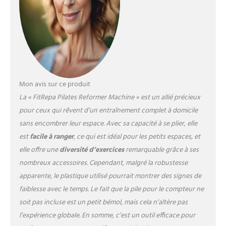
graisses et améliorer la
flexibilité, le tout dans le
confort de votre propre
maison Fitness On-the-Go :
dites adieu aux
entraînements ennuyeux et
répétitifs. Ce réformateur de
pilates portable est conçu
Mon avis sur ce produit
pour ceux qui veulent rester
La « FitRepa Pilates Reformer Machine » est un allié précieux
actifs n'importe où, que ce
pour ceux qui rêvent d’un entraînement complet à domicile
soit à la maison, au bureau
ou en voyage. Son design
sans encombrer leur espace. Avec sa capacité à se plier, elle
léger et facile à utiliser vous
est
facile à ranger
, ce qui est idéal pour les petits espaces, et
permet de faire un
elle offre une
diversité d’exercices
remarquable grâce à ses
entraînement amusant et
nombreux accessoires. Cependant, malgré la robustesse
efficace quel que soit votre
emploi du temps, apportant
apparente, le plastique utilisé pourrait montrer des signes de
la planche de réformateur de
faiblesse avec le temps. Le fait que la pile pour le compteur ne
Pilates à votre porte Suivi
soit pas incluse est un petit bémol, mais cela n’altère pas
intelligent de l'entraînement :
l’expérience globale. En somme, c’est un outil efficace pour
le kit de réformateur de