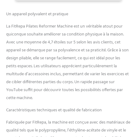
abdominal (violet)
résistance, des poignées
push-up et une planche de
Un appareil polyvalent et pratique
pilates reformateur, cet outil
polyvalent transforme vos
La FitRepa Pilates Reformer Machine est un véritable atout pour
entraînements. Que vous
quiconque souhaite améliorer sa condition physique à la maison.
soyez un athlète débutant
Avec une moyenne de 4,7 étoiles sur 5 selon les avis clients, cet
ou expérimenté, c'est le
appareil se démarque par sa polyvalence et sa praticité. Grâce à son
moyen idéal pour tonifier
votre cœur, brûler les
design pliable, elle se range facilement, ce qui est idéal pour les
graisses et améliorer la
petits espaces. Les utilisateurs apprécient particulièrement la
flexibilité, le tout dans le
multitude d’accessoires inclus, permettant de varier les exercices et
confort de votre propre
de cibler différentes parties du corps. Un rapide passage sur
maison Fitness On-the-Go :
dites adieu aux
YouTube suffit pour découvrir toutes les possibilités offertes par
entraînements ennuyeux et
cette machine.
répétitifs. Ce réformateur de
pilates portable est conçu
Caractéristiques techniques et qualité de fabrication
pour ceux qui veulent rester
actifs n'importe où, que ce
Fabriquée par FitRepa, la machine est conçue avec des matériaux de
soit à la maison, au bureau
qualité tels que le polypropylène, l’éthylène-acétate de vinyle et le
ou en voyage. Son design