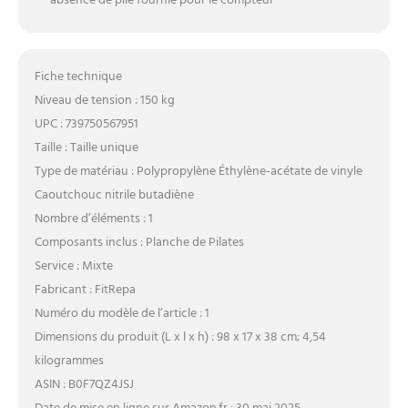
absence de pile fournie pour le compteur
Fiche technique
Niveau de tension : 150 kg
UPC : 739750567951
Taille : Taille unique
Type de matériau : Polypropylène Éthylène-acétate de vinyle
Caoutchouc nitrile butadiène
Nombre d’éléments : 1
Composants inclus : Planche de Pilates
Service : Mixte
Fabricant : FitRepa
Numéro du modèle de l’article : 1
Dimensions du produit (L x l x h) : 98 x 17 x 38 cm; 4,54
kilogrammes
ASIN : B0F7QZ4JSJ