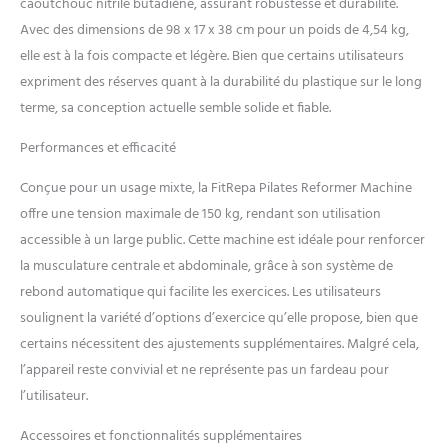
caoutchouc nitrile butadiène, assurant robustesse et durabilité.
léger et facile à utiliser vous
Avec des dimensions de 98 x 17 x 38 cm pour un poids de 4,54 kg,
permet de faire un
entraînement amusant et
elle est à la fois compacte et légère. Bien que certains utilisateurs
efficace quel que soit votre
expriment des réserves quant à la durabilité du plastique sur le long
emploi du temps, apportant
terme, sa conception actuelle semble solide et fiable.
la planche de réformateur de
Pilates à votre porte Suivi
Performances et efficacité
intelligent de l'entraînement :
le kit de réformateur de
Conçue pour un usage mixte, la FitRepa Pilates Reformer Machine
Pilates est équipé d'une
offre une tension maximale de 150 kg, rendant son utilisation
minuterie et d'un compteur
accessible à un large public. Cette machine est idéale pour renforcer
(les piles ne sont pas incluses
pour la minuterie [nécessite
la musculature centrale et abdominale, grâce à son système de
deux piles #7]), ce qui
rebond automatique qui facilite les exercices. Les utilisateurs
permet aux utilisateurs
soulignent la variété d’options d’exercice qu’elle propose, bien que
d'enregistrer la durée et la
certains nécessitent des ajustements supplémentaires. Malgré cela,
fréquence de l'exercice,
d'améliorer l'efficacité de
l’appareil reste convivial et ne représente pas un fardeau pour
l'exercice et de surveiller en
l’utilisateur.
continu les progrès de
l'exercice, vous aidant à
Accessoires et fonctionnalités supplémentaires