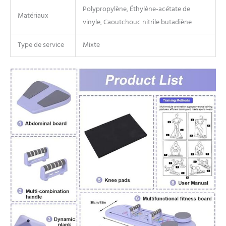
Polypropylène, Éthylène-acétate de
Confiance à chaque
Matériaux
entraînement : sentez-vous
vinyle, Caoutchouc nitrile butadiène
en sécurité et soutenu avec
un réformateur
Type de service
Mixte
d'équipement Pilates conçu
pour la sécurité et la
durabilité. Avec une capacité
de poids allant jusqu'à 150
kg, cette machine de Pilates
pour la maison est conçue
pour vous offrir une
expérience d'entraînement
stable et confortable, quel
que soit votre type de corps
ou votre niveau de forme
physique. Vous pouvez vous
entraîner en toute
confiance, sachant que cet
équipement est aussi fort
que votre engagement
envers votre santé