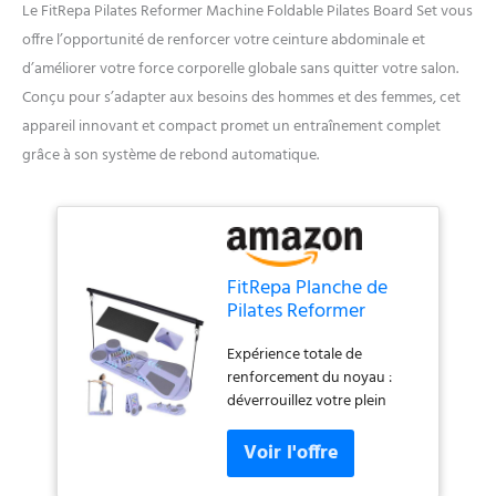
Le FitRepa Pilates Reformer Machine Foldable Pilates Board Set vous
offre l’opportunité de renforcer votre ceinture abdominale et
d’améliorer votre force corporelle globale sans quitter votre salon.
Conçu pour s’adapter aux besoins des hommes et des femmes, cet
appareil innovant et compact promet un entraînement complet
grâce à son système de rebond automatique.
FitRepa Planche de
Pilates Reformer
pliable à la maison,
Expérience totale de
planche à rebond
renforcement du noyau :
automatique pour
déverrouillez votre plein
homme et femme –
potentiel avec cette machine
Idéal pour la force
de pilates reformateur.
abdominale et
Combinant un rouleau
l'entraînement
abdominal, des bandes de