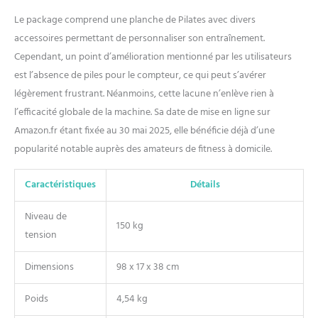
rester sur la bonne voie et
motivé à chaque étape du
Le package comprend une planche de Pilates avec divers
chemin. C'est un
accessoires permettant de personnaliser son entraînement.
complément idéal à toute
Cependant, un point d’amélioration mentionné par les utilisateurs
configuration de planche de
est l’absence de piles pour le compteur, ce qui peut s’avérer
pilates à domicile Conçu
pour chaque voyage de
légèrement frustrant. Néanmoins, cette lacune n’enlève rien à
fitness : peu importe où vous
l’efficacité globale de la machine. Sa date de mise en ligne sur
êtes dans votre parcours de
Amazon.fr étant fixée au 30 mai 2025, elle bénéficie déjà d’une
fitness, cette machine de
popularité notable auprès des amateurs de fitness à domicile.
réformateur de Pilates
s'adapte à vos besoins. Que
vous soyez concentré sur la
Caractéristiques
Détails
force abdominale, la
sculpture du corps ou
Niveau de
150 kg
l'amélioration de l'équilibre,
tension
chaque exercice vous
laissera plus fort, plus
Dimensions
98 x 17 x 38 cm
confiant et prêt à affronter
tout ce qui vient ensuite
Poids
4,54 kg
avec cette planche de Pilates
polyvalente à la maison