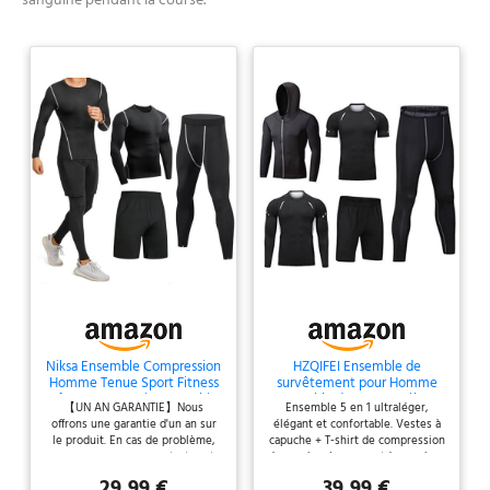
sanguine pendant la course.
Niksa Ensemble Compression
HZQIFEI Ensemble de
Homme Tenue Sport Fitness
survêtement pour Homme
Vêtement Running Tee Shirt
Ensemble de Sport 5 pièces
【UN AN GARANTIE】Nous
Ensemble 5 en 1 ultraléger,
Compression Legging Sport
Vêtements de Sport
offrons une garantie d'un an sur
élégant et confortable. Vestes à
Short Running, Noir, Taille M
Extensibles Ensemble de
le produit. En cas de problème,
capuche + T-shirt de compression
Course à Pied pour
vous pouvez nous contacter et
à manches longues et à manches
Entraînement de Fitness
nous serons heureux de vous
courtes + Shorts de course +
(Style#4, M)
29,99 €
39,99 €