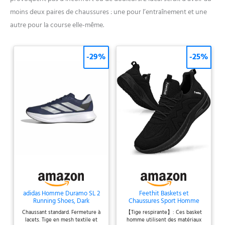
moins deux paires de chaussures : une pour l’entraînement et une
autre pour la course elle-même.
-29%
-25%
adidas Homme Duramo SL 2
Feethit Baskets et
Running Shoes, Dark
Chaussures Sport Homme
Blue/Silver Metallic/Halo
Basquettes Tennis Course
Chaussant standard. Fermeture à
【Tige respirante】: Ces basket
Silver, 43 1/3 EU
Noir 41
lacets. Tige en mesh textile et
homme utilisent des matériaux