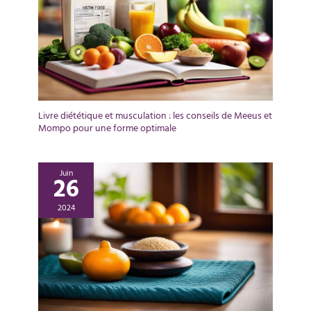
Livre diététique et musculation : les conseils de Meeus et
Mompo pour une forme optimale
Juin
26
2024