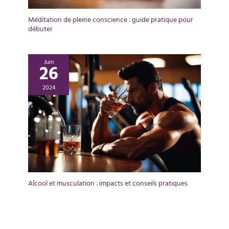
Méditation de pleine conscience : guide pratique pour
débuter
Juin
26
2024
Alcool et musculation : impacts et conseils pratiques