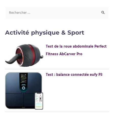
R
e
c
Activité physique & Sport
h
e
Test de la roue abdominale Perfect
r
Fitness AbCarver Pro
c
h
e
Test : balance connectée eufy P3
r
: