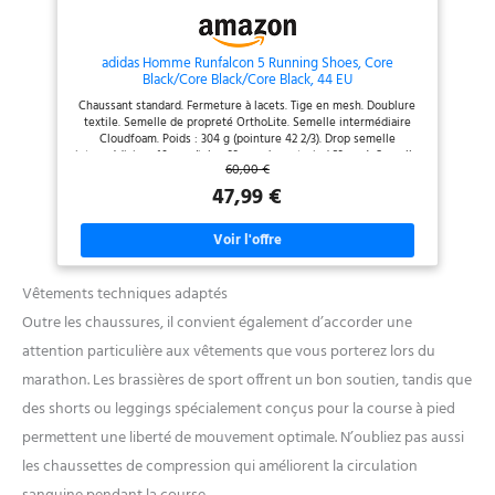
【Plusieurs Occacions】: Les
baskets et chaussures de sport
homme conviennent à la course,
à la randonnée, au sport, à la gym,
adidas Homme Runfalcon 5 Running Shoes, Core
au jogging, au cyclisme, à
Black/Core Black/Core Black, 44 EU
l'exercice, au travail, au basket-
Chaussant standard. Fermeture à lacets. Tige en mesh. Doublure
ball, au tennis, au football, aux
textile. Semelle de propreté OrthoLite. Semelle intermédiaire
fêtes, aux voyages, à la maison,
Cloudfoam. Poids : 304 g (pointure 42 2/3). Drop semelle
aux cours d'entraînement, aux
intermédiaire : 10 mm (talon 33 mm / avant-pied 23 mm). Semelle
vacances, aux loisirs, achats
60,00 €
extérieure Adiwear.
quotidiens, camping, conduite,
activités intérieures et
47,99 €
extérieures. Chaussures de
marche décontractées à enfiler
pour hommes, parfaites pour
votre usage quotidien.
Vêtements techniques adaptés
Outre les chaussures, il convient également d’accorder une
attention particulière aux vêtements que vous porterez lors du
marathon. Les brassières de sport offrent un bon soutien, tandis que
des shorts ou leggings spécialement conçus pour la course à pied
permettent une liberté de mouvement optimale. N’oubliez pas aussi
les chaussettes de compression qui améliorent la circulation