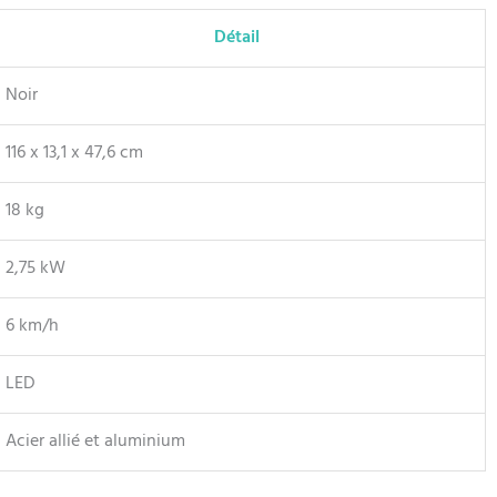
Détail
Noir
116 x 13,1 x 47,6 cm
18 kg
2,75 kW
6 km/h
LED
Acier allié et aluminium