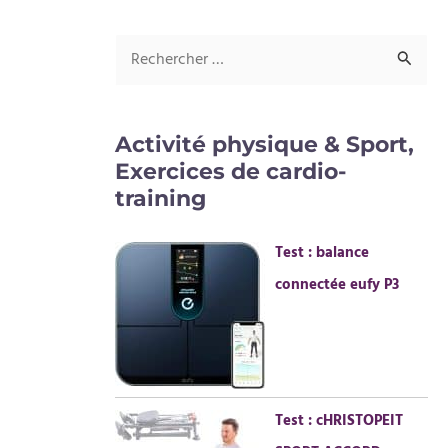
R
e
c
Activité physique & Sport,
h
Exercices de cardio-
e
training
r
Test : balance
c
connectée eufy P3
h
e
r
:
Test : cHRISTOPEIT