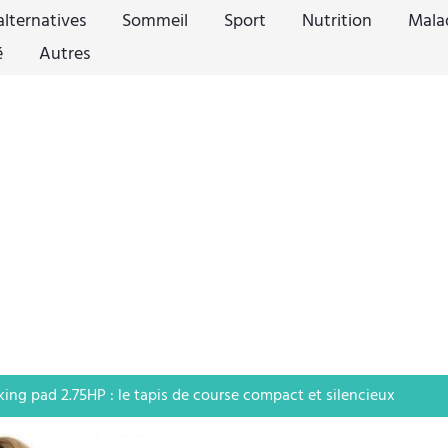
lternatives
Sommeil
Sport
Nutrition
Mala
é
Autres
ing pad 2.75HP : le tapis de course compact et silencieux