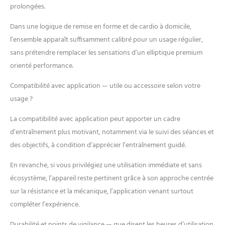
ne sera livrée qu'après
prolongées.
avoir pris rendez-vous. Il
est donc important
Dans une logique de remise en forme et de cardio à domicile,
d'indiquer des
l’ensemble apparaît suffisamment calibré pour un usage régulier,
coordonnées valables lors
sans prétendre remplacer les sensations d’un elliptique premium
de votre commande! Si
orienté performance.
vous indiquez des
coordonnées
Compatibilité avec application — utile ou accessoire selon votre
incorrectes/non valables,
usage ?
la prise de contact est
impossible et la
La compatibilité avec application peut apporter un cadre
marchandise ne peut
malheureusement pas être
d’entraînement plus motivant, notamment via le suivi des séances et
livrée. L'article est expédié
des objectifs, à condition d’apprécier l’entraînement guidé.
par transporteur. La
livraison s'effectue
En revanche, si vous privilégiez une utilisation immédiate et sans
gratuitement au bord du
écosystème, l’appareil reste pertinent grâce à son approche centrée
trottoir.
sur la résistance et la mécanique, l’application venant surtout
compléter l’expérience.
Durabilité et points de vigilance — que disent les heures d’utilisation