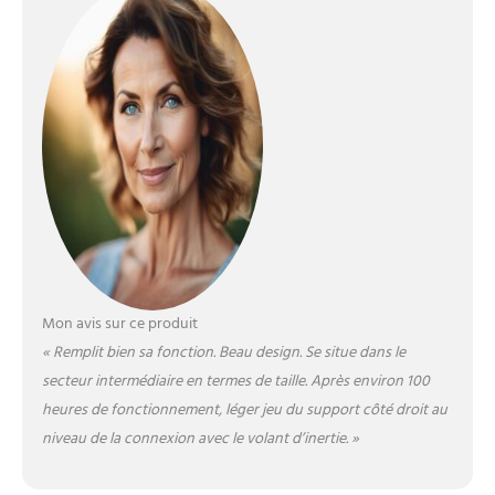
D'ENTRAÎNEMENT:
entraînement complet
du corps ou
entraînement ciblé des
muscles des membres
supérieurs et inférieurs?
Les poignées extérieures
de l'appareil elliptique
sont destinées à
l'entraînement de tout le
corps. Celles de
l'intérieur sont destinées
à tous les muscles sous
la hanche MODES DE
Mon avis sur ce produit
PERFORMANCE: la
machine elliptique offre
« Remplit bien sa fonction. Beau design. Se situe dans le
32 niveaux de résistance
secteur intermédiaire en termes de taille. Après environ 100
différents
heures de fonctionnement, léger jeu du support côté droit au
sélectionnables. De plus,
niveau de la connexion avec le volant d’inertie. »
d'autres programmes
d'entraînement
préprogrammés sont