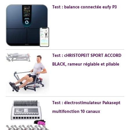
r
Test : balance connectée eufy P3
c
h
e
r
:
Test : cHRISTOPEIT SPORT ACCORD
BLACK, rameur réglable et pliable
Test : électrostimulateur Pakasept
multifonction 10 canaux