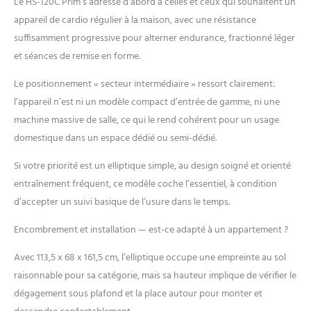
Le HS-120C Prim s’adresse d’abord à celles et ceux qui souhaitent un
ciblé des muscles des
membres supérieurs et
appareil de cardio régulier à la maison, avec une résistance
inférieurs? Les poignées
suffisamment progressive pour alterner endurance, fractionné léger
extérieures de l'appareil
et séances de remise en forme.
elliptique sont destinées à
l'entraînement de tout le
Le positionnement « secteur intermédiaire » ressort clairement:
corps. Celles de l'intérieur
l’appareil n’est ni un modèle compact d’entrée de gamme, ni une
sont destinées à tous les
muscles sous la hanche
machine massive de salle, ce qui le rend cohérent pour un usage
MODES DE
domestique dans un espace dédié ou semi-dédié.
PERFORMANCE: la
machine elliptique offre 32
Si votre priorité est un elliptique simple, au design soigné et orienté
niveaux de résistance
entraînement fréquent, ce modèle coche l’essentiel, à condition
différents sélectionnables.
d’accepter un suivi basique de l’usure dans le temps.
De plus, d'autres
programmes
Encombrement et installation — est-ce adapté à un appartement ?
d'entraînement
préprogrammés sont
Avec 113,5 x 68 x 161,5 cm, l’elliptique occupe une empreinte au sol
accessibles, par exemple
raisonnable pour sa catégorie, mais sa hauteur implique de vérifier le
HRC, watts, etc. SÛR ET
dégagement sous plafond et la place autour pour monter et
CONFORTABLE: le vélo
elliptique pour la maison