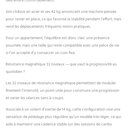
descendre confortablement.
n'a pas d'oscillations ni de
claquements. Les pieds de
Son châssis en acier et ses 42 kg annoncent une machine pensée
nivellement sont
pour rester en place, ce qui favorise la stabilité pendant l’effort, mais
responsables de la
rend les déplacements fréquents moins pratiques.
stabilité. Les pédales sont
grands et antidérapants
Pour un appartement, l’équilibre est donc clair: une présence
QUALITÉ : le vélo elliptique
assumée, mais une taille qui reste compatible avec une pièce de vie
HS-120C Prim a été
si l’on accepte d’y consacrer un coin fixe.
fabriqué avec l'amour du
détail, aussi bien dans sa
Résistance magnétique 32 niveaux — que vaut la progressivité au
construction de base que
pour toutes les pièces
quotidien ?
rapportées. Tous les
composants témoignent
Les 32 niveaux de résistance magnétique permettent de moduler
de la plus haute qualité.
finement l’intensité, un point utile pour construire une progression
2,41 € d'éco participation
et varier les séances sans à-coups.
IMPORTANT ! Nous avons
réservé spécialement pour
Associée à un volant d’inertie de 14 kg, cette configuration vise une
nos clients une livraison le
sensation de pédalage plus régulière qu’un modèle très léger, ce qui
jour souhaité, c'est
aide à maintenir une cadence stable sur des sessions de cardio
pourquoi votre commande