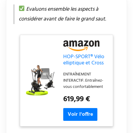
Evaluons ensemble les aspects à
considérer avant de faire le grand saut.
HOP-SPORT® Vélo
elliptique et Cross
Stepper 2en1 HS-
ENTRAÎNEMENT
450B Dynamic,
INTERACTIF: Entraînez-
Roue d'inertie de
vous confortablement
8kg, Résistance
avec cet appareil de
Magnétique à 8
619,99 €
fitness pour
Niveaux, Grimpeur
entraînements cardio à
pour la Maison,
domicile grâce à
Ordinateur et App,
l'ordinateur
Charge Max. 120kg,
d'entraînement avec
Noir/Doré
support pour tablette,