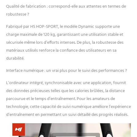
OPTIONS DE PRISE EN
Qualité de fabrication : correspond-elle aux attentes en termes de
MAIN: Sur notre
robustesse ?
équipement
d'entraînement pour
Fabriqué par HS HOP-SPORT, le modèle Dynamic supporte une
usage domestique, vous
charge maximale de 120 kg, garantissant une utilisation stable et
pouvez travailler les
parties supérieures de
sécurisée même lors d’efforts intenses. De plus, la robustesse des
votre corps ou vous
matériaux utilisés renforce la confiance des utilisateurs en sa
concentrer entièrement
durabilité.
sur les groupes
musculaires inférieurs
Interface numérique : un vrai plus pour le suivi des performances ?
SURVEILLANCE DES
VALEURS
L’ordinateur intégré, synchronisable avec une application, fournit
D'ENTRAÎNEMENT:
des données précieuses telles que les calories brûlées, la distance
l'ordinateur
parcourue et le temps d’entraînement. Pour les amateurs de
d'entraînement du
crosstrainer stepper vous
technologie, cette capacité de suivi numérique améliore l’expérience
permet de contrôler de
d’entraînement en permettant un suivi détaillé des progrès réalisés.
nombreux paramètres:
fréquence cardiaque,
temps, distance, SCAN,