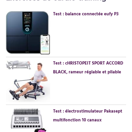
e
r
Test : balance connectée eufy P3
c
h
e
r
:
Test : cHRISTOPEIT SPORT ACCORD
BLACK, rameur réglable et pliable
Test : électrostimulateur Pakasept
multifonction 10 canaux