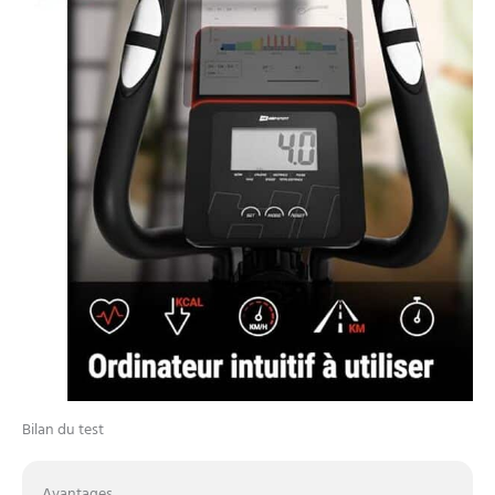
calories brûlées, vitesse,
distance totale STABLE ET
TRANSPORTABLE: 4 pieds
de nivellement réglables
ainsi qu'une construction
robuste en acier assurent
une stabilité suffisante
IMPORTANT! Nous avons
réservé spécialement pour
nos clients une livraison le
jour souhaité, c'est
pourquoi votre commande
ne sera livrée qu'après
avoir pris rendez-vous. Il
est donc important
d'indiquer des
coordonnées valables lors
de votre commande! Si
vous indiquez des
Bilan du test
coordonnées
incorrectes/non valables,
la prise de contact est
Avantages