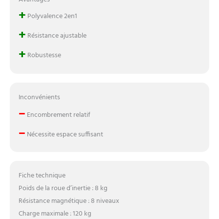
impossible et la
+
Polyvalence 2en1
marchandise ne peut
malheureusement pas être
+
Résistance ajustable
livrée. L'article est expédié
par transporteur. La
+
Robustesse
livraison s'effectue
gratuitement au bord du
trottoir
Inconvénients
–
Encombrement relatif
–
Nécessite espace suffisant
Fiche technique
Poids de la roue d’inertie : 8 kg
Résistance magnétique : 8 niveaux
Charge maximale : 120 kg