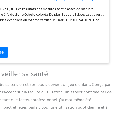
médical, transfert de données vers Apple Health
 RISQUE : Les résultats des mesures sont classés de manière
à l'aide d'une échelle colorée. De plus, l'appareil détecte et avertit
ubles éventuels du rythme cardiaque SIMPLE D'UTILISATION : une
n sur un bouton permet de mesurer la pression artérielle et le pouls
 manière entièrement automatique. Le tensiomètre est adapté aux
net de 14 à 19,5 cm VALEUR MOYENNE : Le tensiomètre de poignet
mémoires utilisateur pour 2 utilisateurs ; une valeur moyenne ainsi
 artérielle du matin et du soir des 7 derniers jours sont calculées
NSION ARTÉRIELLE NUMÉRIQUE : Les valeurs mesurées peuvent
t enregistrées grâce à la fonction « Scan and Save » dans
gratuite « beurer HealthManager Pro » et peuvent être
 avec Apple Health, Samsung Health & Health Connect PARFAIT
veiller sa santé
ACEMENTS : grâce à ses dimensions compactes et à son poids
iomètre est parfaitement adapté aux déplacements, une boîte de
dre sa tension et son pouls devient un jeu d’enfant. Conçu par
tique est incluse
l’accent sur la facilité d’utilisation, un aspect confirmé par de
n tant que testeur professionnel, j’ai moi-même été
ompact et léger, parfait pour une utilisation quotidienne et à