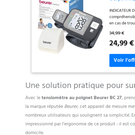
dispositif 
INDICATEUR DE
compréhensible 
en cas de tro
simple pressio
34,99 €
au poignet de
24,99 €
tours de poig
dispose de 60 
que la pression
CARNET DE TE
être facilemen
l'application 
synchronisées
Une solution pratique pour sur
POUR LES DÉPL
léger, le tens
Avec le
tensiomètre au poignet Beurer BC 27
, pren
rangement pra
la marque réputée
Beurer
, cet appareil de mesure met 
nombreux utilisateurs qui soulignent sa simplicité. E
impressionné par l’ergonomie de ce produit : il est c
domicile.