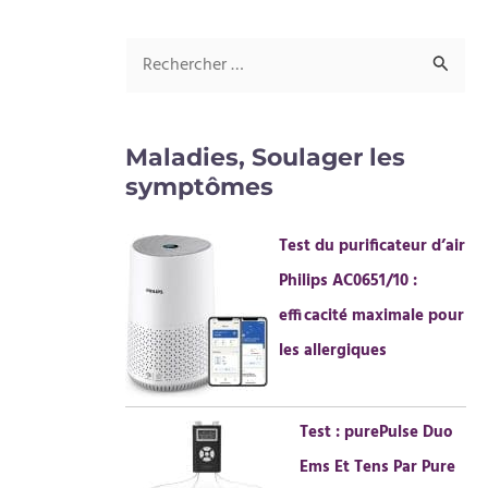
R
e
c
Maladies, Soulager les
h
symptômes
e
r
Test du purificateur d’air
c
Philips AC0651/10 :
h
efficacité maximale pour
e
les allergiques
r
Test : purePulse Duo
:
Ems Et Tens Par Pure