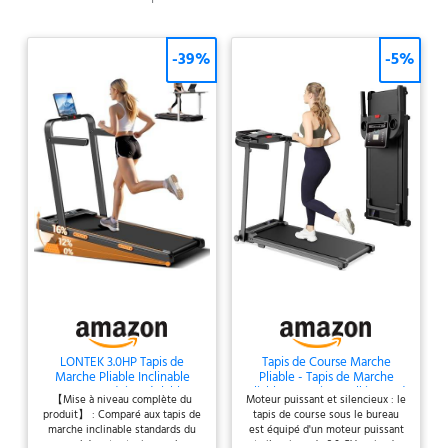
-39%
-5%
LONTEK 3.0HP Tapis de
Tapis de Course Marche
Marche Pliable Inclinable
Pliable - Tapis de Marche
16%,Accoudoirs Réglables
Pliable Motorise Walking Pad
【Mise à niveau complète du
Moteur puissant et silencieux : le
Electrique Silencieux Tapis
produit】 : Comparé aux tapis de
tapis de course sous le bureau
Roulant 10 km/h Treadmill
marche inclinable standards du
est équipé d'un moteur puissant
Compact pour la Maison et
marché, notre tapis marche
et silencieux de 2.0 CV, qui a des