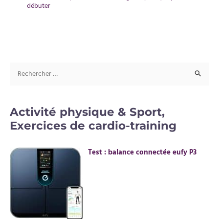
débuter
R
e
c
Activité physique & Sport,
h
Exercices de cardio-training
e
r
Test : balance connectée eufy P3
c
h
e
r