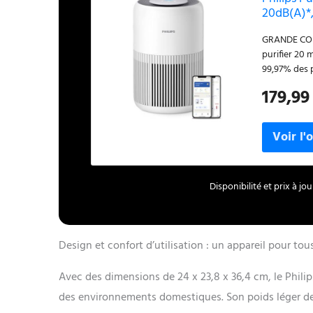
20dB(A)*,
GRANDE COUV
purifier 20
99,97% des p
la poussièr
179,99
Élimine 99,9
POUR LES PE
élimine 99,9
domestiques
rhume des f
plus silenci
numérique e
Disponibilité et prix à j
CONSOMMATIO
d'air ne co
traditionnell
Design et confort d’utilisation : un appareil pour tous
Avec des dimensions de 24 x 23,8 x 36,4 cm, le Philips
des environnements domestiques. Son poids léger de 3,