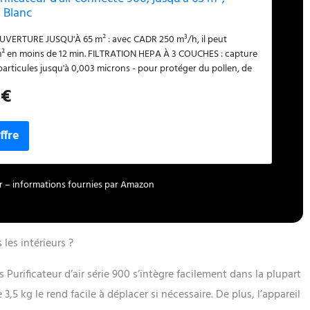
 Blanc
ERTURE JUSQU'À 65 m² : avec CADR 250 m³/h, il peut
 m² en moins de 12 min. FILTRATION HEPA À 3 COUCHES : capture
articules jusqu'à 0,003 microns - pour protéger du pollen, de
e, des acariens, des squames d'animaux, du smog ou des gaz.
 €
 % des virus et des bactéries en suspension dans l'air. CERTIFIÉ
RSONNES SOUFFRANT D'ALLERGIES par ECARF, le purificateur
9 % du pollen, les acariens ou les allergènes d'animaux
 - déclencheurs connus des symptômes d'allergie ou de
oins. MODE VEILLE ULTRA-SILENCIEUX à seulement 20,5 dB,
eux qu'un murmure. En mode veille, la lumière de l'écran
st atténuée, ce qui minimise les nuisances lumineuses. FAIBLE
our – informations fournies par Amazon
N D'ÉNERGIE : Au maximum de sa puissance, le purificateur
nsomme que 23 W, soit moins d'énergie qu'une ampoule
e.
 les intérieurs ?
 Purificateur d’air série 900 s’intègre facilement dans la plupart
5 kg le rend facile à déplacer si nécessaire. De plus, l’appareil