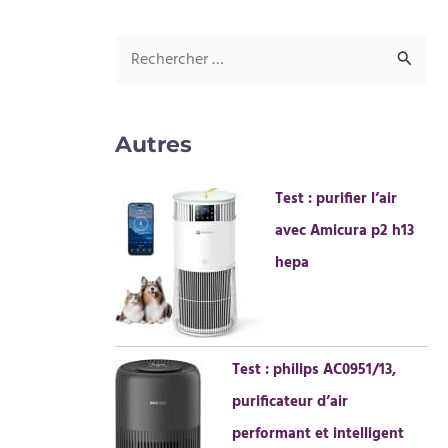
R
e
c
Autres
h
e
Test : purifier l’air
r
avec Amicura p2 h13
c
hepa
h
e
r
Test : philips AC0951/13,
purificateur d’air
:
performant et intelligent