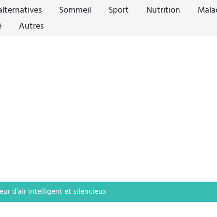
lternatives
Sommeil
Sport
Nutrition
Mala
é
Autres
ur d’air intelligent et silencieux