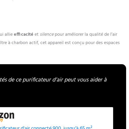
ui allie
efficacité
et
silence
pour améliorer la qualité de l’air
iltre à charbon actif, cet appareil est conçu pour des espaces
és de ce purificateur d’air peut vous aider à
rificateur d'air connecté 900, jusqu’à 65 m²,