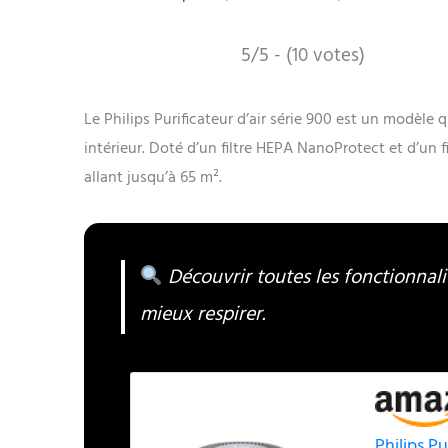
5/5 - (10 votes)
Le Philips Purificateur d’air série 900 est un modèle q
intérieur. Doté d’un filtre HEPA NanoProtect et d’un f
allant jusqu’à 65 m².
Découvrir toutes les fonctionnalit
mieux respirer.
Philips Pu