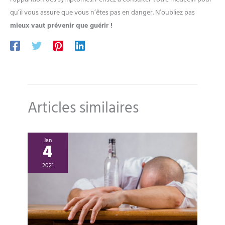
qu’il vous assure que vous n’êtes pas en danger. N’oubliez pas
mieux vaut prévenir que guérir !
Articles similaires
Jan
4
2021