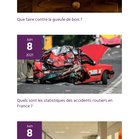
Que faire contre la gueule de bois ?
Juin
8
2021
Quels sont les statistiques des accidents routiers en
France ?
Juin
8