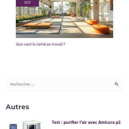
2021
Que vaut la santé au travail ?
R
e
c
Autres
h
e
Test : purifier l’air avec Amicura p2
r