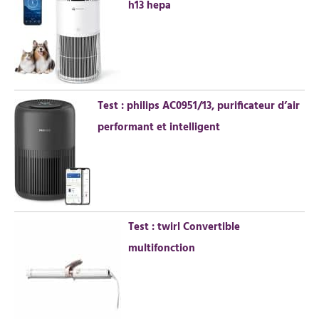
h13 hepa
c
h
e
r
Test : philips AC0951/13, purificateur d’air
:
performant et intelligent
Test : twirl Convertible
multifonction