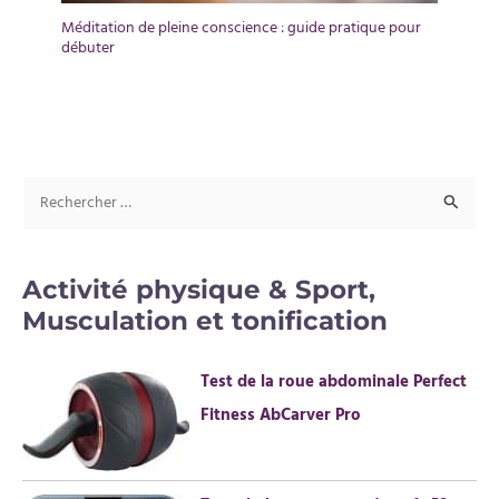
Méditation de pleine conscience : guide pratique pour
débuter
R
e
c
Activité physique & Sport,
h
Musculation et tonification
e
r
Test de la roue abdominale Perfect
c
Fitness AbCarver Pro
h
e
r