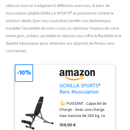
séances tout en s’adaptant à différents exercices, le banc de
musculation pliable GORILLA SPORTS® se positionne comme la
solution idéale. Que vous souhaitiez tonifier vos abdominaux,
travailler l’ensemble de votre corps ou optimiser l’espace de votre
home gym, ce banc ajustable et robuste vous offre la flexibilité et la
fiabilité nécessaires pour atteindre vos objectifs de fitness sans
contraintes.
-10%
GORILLA SPORTS®
Banc Musculation
Pliable - Inclinable,
Déclinable, Plat,
PUISSANT : Capacité de
Réglable, Charge Max
Charge - Avec une charge
200kg, Argent/Noir -
max massive de 200 kg, ce
Abdos Musculation
banc lombaire machine de
104,99 €
Appareil, Machine
musculation pliante est