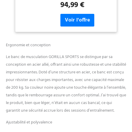
94,99 €
Sport Maison, Fitness
conçue pour vous aider à
Materiel, Home Gym
écraser vos objectifs sport
musculation.
ÉCONOMIE
D'ESPACE : Pliable - Ce banc
abdominaux pliable se replie
en douceur, ce qui le rend
parfait pour toute
Ergonomie et conception
configuration de banc de
muscu à domicile sans
Le banc de musculation GORILLA SPORTS se distingue par sa
compromettre la force.
conception en acier allié, offrant ainsi une robustesse et une stabilité
CONFORT PERSONNALISÉ :
impressionnantes. Doté d’une structure en acier, ce banc est conçu
Siège Réglable sur 4
Positions - Obtenez l'angle
pour résister aux charges importantes, avec une capacité maximale
parfait grâce au siège
de 200 kg. Sa couleur noire ajoute une touche élégante à l’ensemble,
réglable, adapté à vos
tandis que le rembourrage assure un confort optimal. J’ai trouvé que
séances intenses incliné et
le produit, bien que léger, n’était en aucun cas bancal, ce qui
décliné avec ce banc
garantit une sécurité accrue lors des sessions d’entraînement.
musculation multifonction.
POLYVALENT : Dossier
Ajustabilité et polyvalence
Réglable sur 8 Positions -
Cette machine de sport banc