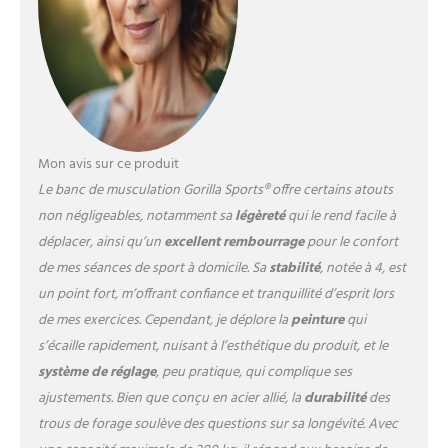
réglable, adapté à vos
séances intenses incliné et
décliné avec ce banc
musculation multifonction.
POLYVALENT : Dossier
Réglable sur 8 Positions -
Cette machine de sport banc
developper coucher vous
Mon avis sur ce produit
offre la flexibilité nécessaire
Le banc de musculation Gorilla Sports® offre certains atouts
pour dominer chaque
non négligeables, notamment sa
légèreté
qui le rend facile à
séance d'entraînement.
STABLE : Pieds
déplacer, ainsi qu’un
excellent rembourrage
pour le confort
Antidérapants - Restez en
de mes séances de sport à domicile. Sa
stabilité
, notée à 4, est
sécurité grâce aux pieds
un point fort, m’offrant confiance et tranquillité d’esprit lors
antidérapants qui
de mes exercices. Cependant, je déplore la
peinture
qui
maintiennent le banc
musculation inclinable solide
s’écaille rapidement, nuisant à l’esthétique du produit, et le
comme le roc, même lors de
système de réglage
, peu pratique, qui complique ses
vos levées les plus lourdes.
ajustements. Bien que conçu en acier allié, la
durabilité
des
trous de forage soulève des questions sur sa longévité. Avec