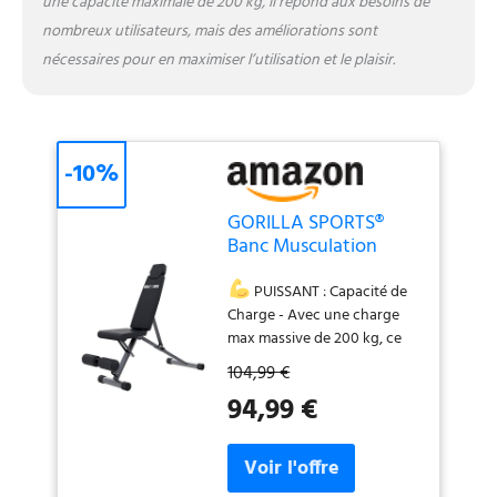
une capacité maximale de 200 kg, il répond aux besoins de
nombreux utilisateurs, mais des améliorations sont
nécessaires pour en maximiser l’utilisation et le plaisir.
-10%
GORILLA SPORTS®
Banc Musculation
Pliable - Inclinable,
Déclinable, Plat,
PUISSANT : Capacité de
Réglable, Charge Max
Charge - Avec une charge
200kg, Argent/Noir -
max massive de 200 kg, ce
Abdos Musculation
banc lombaire machine de
104,99 €
Appareil, Machine
musculation pliante est
94,99 €
Sport Maison, Fitness
conçue pour vous aider à
Materiel, Home Gym
écraser vos objectifs sport
musculation.
ÉCONOMIE
D'ESPACE : Pliable - Ce banc