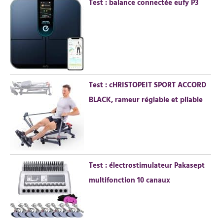
Test : balance connectée eufy P3
:
Test : cHRISTOPEIT SPORT ACCORD
BLACK, rameur réglable et pliable
Test : électrostimulateur Pakasept
multifonction 10 canaux