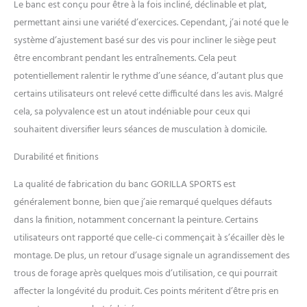
Le banc est conçu pour être à la fois incliné, déclinable et plat,
developper coucher vous
permettant ainsi une variété d’exercices. Cependant, j’ai noté que le
offre la flexibilité nécessaire
pour dominer chaque
système d’ajustement basé sur des vis pour incliner le siège peut
séance d'entraînement.
être encombrant pendant les entraînements. Cela peut
STABLE : Pieds
potentiellement ralentir le rythme d’une séance, d’autant plus que
Antidérapants - Restez en
certains utilisateurs ont relevé cette difficulté dans les avis. Malgré
sécurité grâce aux pieds
antidérapants qui
cela, sa polyvalence est un atout indéniable pour ceux qui
maintiennent le banc
souhaitent diversifier leurs séances de musculation à domicile.
musculation inclinable solide
comme le roc, même lors de
Durabilité et finitions
vos levées les plus lourdes.
La qualité de fabrication du banc GORILLA SPORTS est
généralement bonne, bien que j’aie remarqué quelques défauts
dans la finition, notamment concernant la peinture. Certains
utilisateurs ont rapporté que celle-ci commençait à s’écailler dès le
montage. De plus, un retour d’usage signale un agrandissement des
trous de forage après quelques mois d’utilisation, ce qui pourrait
affecter la longévité du produit. Ces points méritent d’être pris en