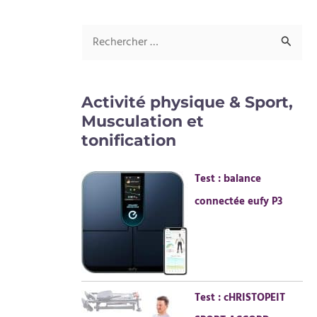
R
e
c
Activité physique & Sport,
h
Musculation et
e
tonification
r
Test : balance
c
connectée eufy P3
h
e
r
:
Test : cHRISTOPEIT