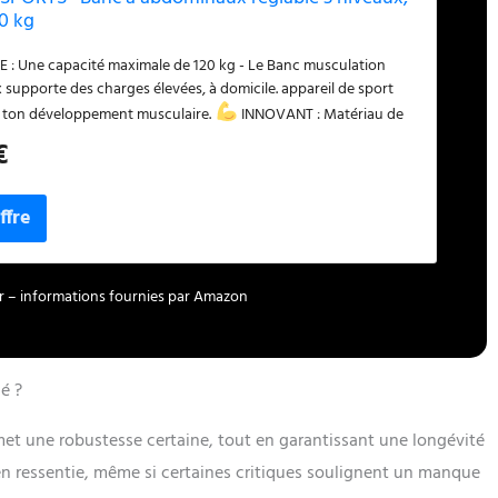
0 kg
: Une capacité maximale de 120 kg - Le Banc musculation
supporte des charges élevées, à domicile. appareil de sport
r ton développement musculaire.
INNOVANT : Matériau de
érieure - Construit pour durer, ce banc à abdominaux est doté
€
rage confortable et d'une structure solide, garantissant des
lisation à musculation maison.
RÉGLABLE : Ajustement en
 3 niveaux - Adapte facilement la hauteur de ce banc de sport
 spécifiquement les abs, optimisant chaque séance.
ixation des jambes ajustable en 4 positions - Ce sit up bench
a taille et à ton niveau d'entraînement, assurant stabilité pour
our – informations fournies par Amazon
s d'abdos précis.
STABLE : Pieds non-glissants avec
caoutchouc - Sécurité accrue lors de tes séances de sport
 cet abs bench reste bien en place.
ié ?
omet une robustesse certaine, tout en garantissant une longévité
ien ressentie, même si certaines critiques soulignent un manque