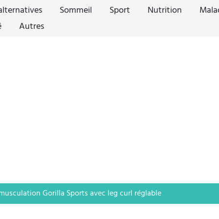
lternatives
Sommeil
Sport
Nutrition
Mala
é
Autres
musculation Gorilla Sports avec leg curl réglable