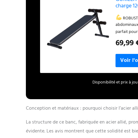
charge 12
ROBUSTE 
abdominaux 
parfait pou
qualité sup
69,99 
d'un rembour
années d'uti
hauteur sur
pour cibler
PRATIQUE : F
s'ajuste à t
Disponibilité et prix à j
des exercice
embouts en 
musculation,
Conception et matériaux : pourquoi choisir l’acier all
La structure de ce banc, fabriquée en acier allié, pr
évidente. Les avis montrent que cette solidité est b