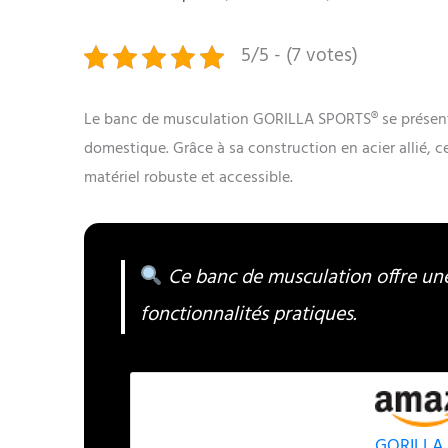
5/5 - (7 votes)
Le banc de musculation GORILLA SPORTS® se présent
domestique. Grâce à sa construction en acier allié, 
matériel robuste et accessible.
Ce banc de musculation offre une
fonctionnalités pratiques.
GORILLA 