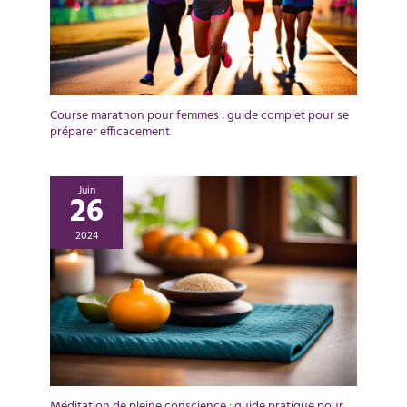
Course marathon pour femmes : guide complet pour se
préparer efficacement
Juin
26
2024
Méditation de pleine conscience : guide pratique pour