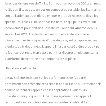
vous pourrez effectuer,
Avec des dimensions de 7 x 3 x 9 cm pour un poids de 500 grammes,
comme dans une salle de
le Globus Elite adopte un design compact et portable, facilitant ainsi
gym personnelle, tous les
son utilisation au quotidien. Bien que le produit nécessite des piles
programmes de
spécifiques, celles-ci ne sont pas incluses, ce qui peut s’avérer un
raffermissement et de
tonification nécessaires pour
inconvénient pour certains utilisateurs. Lancé sur Amazon depuis
développer un corps parfait
septembre 2012, il reste stable dans son efficacité, comme le
et efficace. POUR HOMME ET
démontrent les témoignages d’utilisateurs ayant pu apprécier ses
FEMME: les programmes
bienfaits au fil des années. L’appareil n’a pas cessé d’être produit par
sont différenciés entre
hommes et femmes pour
le fabricant et reste bien classé parmi les électrostimulateurs sur la
respecter les différences
plateforme de vente, se positionnant à la 51e place.
physiologiques et
augmenter les résultats.
Utilisation et efficacité
GLOBUS : Depuis plus de 30
ans, GLOBUS est une
Les avis clients insistent sur les performances de l’appareil,
entreprise leader mondiale
notamment son efficacité et sa simplicité d’utilisation. Professionnels
dans la production
comme particuliers apprécient ses applications variées. Un
d'équipements
utilisateur indique que son kiné utilise également cet appareil,
électromédicaux portatifs.
La large gamme comprend
renforçant ainsi sa crédibilité dans un contexte médical. Les