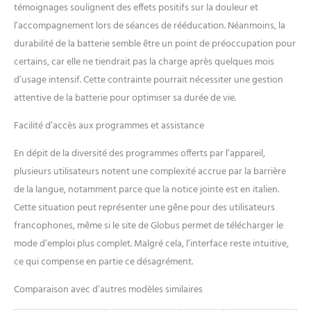
des lignes complètes de
témoignages soulignent des effets positifs sur la douleur et
produits pour
l’accompagnement lors de séances de rééducation. Néanmoins, la
l'électrothérapie, diathermie,
durabilité de la batterie semble être un point de préoccupation pour
ultrasonothérapie,
certains, car elle ne tiendrait pas la charge après quelques mois
magnétothérapie,
laserthérapie, plates-formes
d’usage intensif. Cette contrainte pourrait nécessiter une gestion
vibrantes et des produits
attentive de la batterie pour optimiser sa durée de vie.
spéciaux pour le sport.
Facilité d’accès aux programmes et assistance
En dépit de la diversité des programmes offerts par l’appareil,
plusieurs utilisateurs notent une complexité accrue par la barrière
de la langue, notamment parce que la notice jointe est en italien.
Cette situation peut représenter une gêne pour des utilisateurs
francophones, même si le site de Globus permet de télécharger le
mode d’emploi plus complet. Malgré cela, l’interface reste intuitive,
ce qui compense en partie ce désagrément.
Comparaison avec d’autres modèles similaires