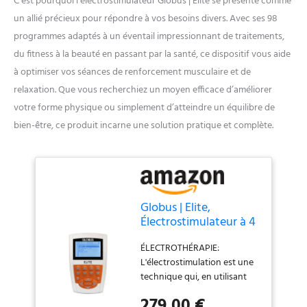
C’est pourquoi l’électrostimulateur Globus | Elite se présente comme
un allié précieux pour répondre à vos besoins divers. Avec ses 98
programmes adaptés à un éventail impressionnant de traitements,
du fitness à la beauté en passant par la santé, ce dispositif vous aide
à optimiser vos séances de renforcement musculaire et de
relaxation. Que vous recherchiez un moyen efficace d’améliorer
votre forme physique ou simplement d’atteindre un équilibre de
bien-être, ce produit incarne une solution pratique et complète.
Globus | Elite,
Électrostimulateur à 4
canaux, 98
ÉLECTROTHÉRAPIE:
programmes pour
L'électrostimulation est une
toutes les exigences
technique qui, en utilisant
de traitement, fitness,
des impulsions électriques
forme physique,
279,00 €
qui agissent sur les points