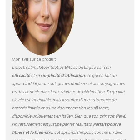
déterminent une
contraction musculaire
importante, il est
fondamental de placer
l'électrode au-dessus du
point moteur du muscle, qui
est le point le plus sensible à
la stimulation. FITNESS ET
FORME PHYSIQUE: avec Elite
Mon avis sur ce produit
vous pourrez effectuer,
L’électrostimulateur Globus Elite se distingue par son
comme dans une salle de
gym personnelle, tous les
efficacité
et sa
simplicité d’utilisation
, ce qui en fait un
programmes de
appareil idéal pour soulager les douleurs et accompagner les
raffermissement et de
professionnels dans leurs séances de rééducation. Sa qualité
tonification nécessaires pour
élevée est indéniable, mais il souffre d’une autonomie de
développer un corps parfait
et efficace. POUR HOMME ET
batterie limitée et d’une documentation insuffisante,
FEMME: les programmes
disponible uniquement en italien. Bien que son prix soit élevé,
sont différenciés entre
l’investissement est justifié par les résultats.
Parfait pour le
hommes et femmes pour
fitness et le bien-être
, cet appareil s’impose comme un allié
respecter les différences