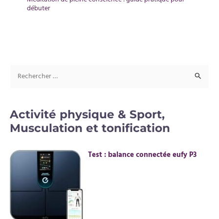
débuter
R
e
c
Activité physique & Sport,
h
Musculation et tonification
e
r
Test : balance connectée eufy P3
c
h
e
r