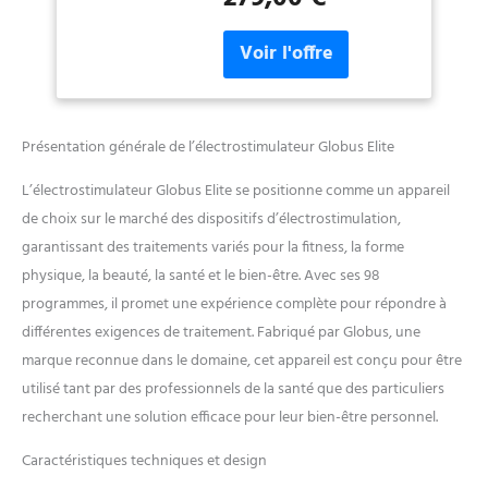
beauté, santé et bien-
moteurs des muscles
être
(motoneurones), provoque
une contraction musculaire
tout à fait similaire à celle
volontaire. ÉLECTRODES: Le
positionnement correct des
Présentation générale de l’électrostimulateur Globus Elite
électrodes et le choix
approprié de leur taille sont
L’électrostimulateur Globus Elite se positionne comme un appareil
des aspects fondamentaux
de choix sur le marché des dispositifs d’électrostimulation,
pour l'efficacité de
garantissant des traitements variés pour la fitness, la forme
l'électrostimulation. Pour
tous les programmes qui
physique, la beauté, la santé et le bien-être. Avec ses 98
déterminent une
programmes, il promet une expérience complète pour répondre à
contraction musculaire
différentes exigences de traitement. Fabriqué par Globus, une
importante, il est
marque reconnue dans le domaine, cet appareil est conçu pour être
fondamental de placer
l'électrode au-dessus du
utilisé tant par des professionnels de la santé que des particuliers
point moteur du muscle, qui
recherchant une solution efficace pour leur bien-être personnel.
est le point le plus sensible à
la stimulation. FITNESS ET
Caractéristiques techniques et design
FORME PHYSIQUE: avec Elite