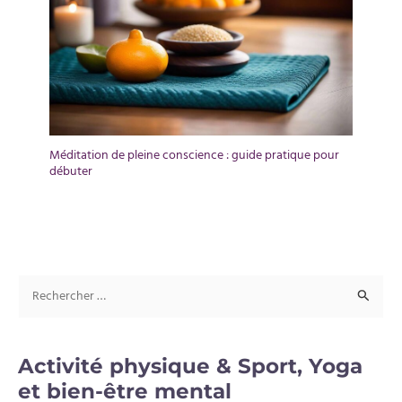
Méditation de pleine conscience : guide pratique pour
débuter
R
e
c
Activité physique & Sport, Yoga
h
et bien-être mental
e