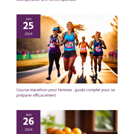
Juin
25
2024
Course marathon pour femmes : guide complet pour se
préparer efficacement
Juin
26
2024