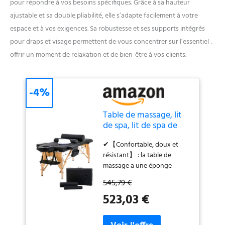
pour répondre à vos besoins spécifiques. Grâce à sa hauteur
ajustable et sa double pliabilité, elle s’adapte facilement à votre
espace et à vos exigences. Sa robustesse et ses supports intégrés
pour draps et visage permettent de vous concentrer sur l’essentiel :
offrir un moment de relaxation et de bien-être à vos clients.
-4%
Table de massage, lit
de spa, lit de spa de
185,4 cm de long,
✔【Confortable, doux et
réglable en hauteur,
résistant】 : la table de
portable, 2 tables
massage a une éponge
pliantes pour salon de
haute densité, vous offrant
massage avec support
545,79 €
une expérience douce et
pour draps, support
523,03 €
confortable. La table de
pour salon de visage,
massage est fabriquée en
lit de
bois de hêtre renforcé avec