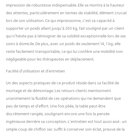
portable】 : la table de
impression de robustesse indispensable. Elle se montre à la hauteur
massage est facile à déplacer
si vous êtes une
des attentes, particulièrement en termes de stabilité, élément crucial
esthéticienne en voyage ou
lors de son utilisation. Ce qui impressionne, c’est sa capacité à
un professionnel du
supporter un poids allant jusqu’à 203 kg, fait souligné par un client
massage. Cette table de
qui n’hésite pas à témoigner de sa solidité exceptionnelle lors de ses
massage pèse environ 14,5
kg. La table de massage
soins à domicile. De plus, avec un poids de seulement 14, 1 kg, elle
portable comprend un étui
reste facilement transportable, ce qui lui confère une mobilité non
de transport durable avec
négligeable pour les thérapeutes en déplacement.
une bandoulière réglable et
une poche latérale pour
Facilité d’utilisation et d’entretien
contenir des huiles et des
fournitures. Table de
Un des aspects pratiques de ce produit réside dans sa facilité de
massage, lit de spa, lit de
montage et de démontage. Les retours clients mentionnent
massage. ✔【Excellence
unanimement la fluidité de ces opérations qui ne demandent que
dans le traitement des
détails】 : la housse de table
peu de temps et d’effort. Une fois pliée, la table peut être
de massage drapée dans un
discrètement rangée, soulignant encore une fois la pensée
cuir PVC luxueux, durable,
ingénieuse derrière sa conception. L’entretien est tout aussi aisé : un
doux et facile à nettoyer,
simple coup de chiffon sec suffit à conserver son éclat, preuve de la
mais le lit de spa n'a pas