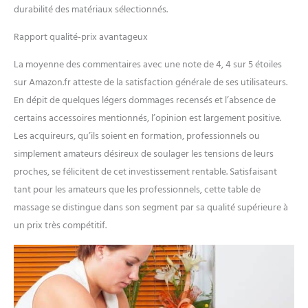
durabilité des matériaux sélectionnés.
d'odeur désagréable comme
d'autres matériaux
Rapport qualité-prix avantageux
synthétiques. Le verrou
sécurisé assure un transport
La moyenne des commentaires avec une note de 4, 4 sur 5 étoiles
sûr et pratique du lit de
massage. Table de massage,
sur Amazon.fr atteste de la satisfaction générale de ses utilisateurs.
lit de spa, lit de massage.
En dépit de quelques légers dommages recensés et l’absence de
✔【Installation simple】: ce
certains accessoires mentionnés, l’opinion est largement positive.
lit de massage ne nécessite
Les acquireurs, qu’ils soient en formation, professionnels ou
aucun outil, il suffit d'ouvrir
simplement amateurs désireux de soulager les tensions de leurs
et de déplier le lit de
massage à partir du milieu et
proches, se félicitent de cet investissement rentable. Satisfaisant
les jambes se mettent
tant pour les amateurs que les professionnels, cette table de
automatiquement en place.
massage se distingue dans son segment par sa qualité supérieure à
La méthode d'installation
un prix très compétitif.
rapide de la table de
massage permet
d'économiser un temps
précieux. Lit spa lit de
massage table de massage
portable