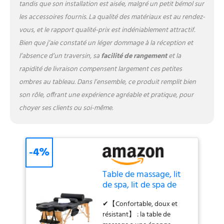
un professionnel du
tandis que son installation est aisée, malgré un petit bémol sur
massage. Cette table de
les accessoires fournis. La qualité des matériaux est au rendez-
massage pèse environ 14,5
vous, et le rapport qualité-prix est indéniablement attractif.
kg. La table de massage
Bien que j’aie constaté un léger dommage à la réception et
portable comprend un étui
de transport durable avec
l’absence d’un traversin, sa
facilité de rangement
et la
une bandoulière réglable et
rapidité de livraison compensent largement ces petites
une poche latérale pour
ombres au tableau. Dans l’ensemble, ce produit remplit bien
contenir des huiles et des
son rôle, offrant une expérience agréable et pratique, pour
fournitures. Table de
choyer ses clients ou soi-même.
massage, lit de spa, lit de
massage. ✔【Excellence
dans le traitement des
détails】 : la housse de table
-4%
de massage drapée dans un
cuir PVC luxueux, durable,
doux et facile à nettoyer,
Table de massage, lit
mais le lit de spa n'a pas
de spa, lit de spa de
d'odeur désagréable comme
185,4 cm de long,
d'autres matériaux
✔【Confortable, doux et
réglable en hauteur,
synthétiques. Le verrou
résistant】 : la table de
portable, 2 tables