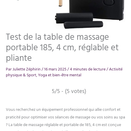
Test de la table de massage
portable 185, 4 cm, réglable et
pliante
Par
Juliette Zéphirin
/
16 mars 2025
/
4 minutes de lecture
/
Activité
physique & Sport
,
Yoga et bien-être mental
5/5 - (5 votes)
Vous recherchez un équipement professionnel qui allie confort et
praticité pour optimiser vos séances de massage ou vos soins au spa
? La table de massage réglable et portable de 185, 4 cm est conçue