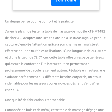
câbles de support, blocs
d'angle renforcés en bois
dur pour une résistance
supérieure pour permettre
Un design pensé pour le confort et la praticité
jusqu'à 204 kg sur la table de
spa. Table de massage table
J’ai eu le plaisir de tester la table de massage de modèle XTS-MT482
de massage, table de spa.
de chez ACi Acupressure Health Care India BestMassage. Ce produit
✔【Hauteur réglable
humanisé】 : chaque pied
capture d’emblée l’attention grâce à son charme minimaliste et
robuste du lit de massage
effective pour de multiples utilisations. D’une longueur de 213, 36 cm
est équipé d'un dispositif
et d’une largeur de 78, 74 cm, cette table offre un espace généreux
réglable en hauteur. La
qui assure le confort de l’utilisateur tout en permettant au
hauteur de la table de
massage est ajustée de 61 cm
professionnel de circuler aisément autour. Réglable en hauteur, elle
à 86,4 cm. La méthode
s’adapte parfaitement aux différents besoins corporels, un atout
simple de réglage de la
indéniable pour les masseurs ou les novices désirant s’entraîner
hauteur est pratique pour
chez eux.
que le masseur fonctionne
mieux avec un lit de spa.
Une qualité de fabrication irréprochable
Table de massage portable
pliable ✔【Table de massage
Composée de bois et de métal, cette table de massage dégage une