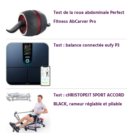
r
Test de la roue abdominale Perfect
c
Fitness AbCarver Pro
h
e
r
Test : balance connectée eufy P3
:
Test : cHRISTOPEIT SPORT ACCORD
BLACK, rameur réglable et pliable