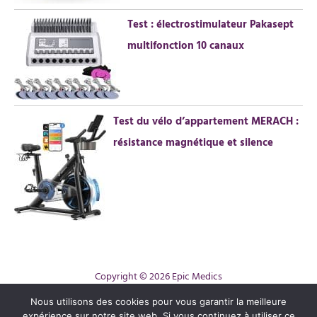
Test : électrostimulateur Pakasept
multifonction 10 canaux
Test du vélo d’appartement MERACH :
résistance magnétique et silence
Copyright © 2026 Epic Medics
Contact
Nous utilisons des cookies pour vous garantir la meilleure
expérience sur notre site web. Si vous continuez à utiliser ce