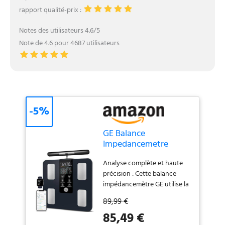
rapport qualité-prix :
Notes des utilisateurs 4.6/5
Note de 4.6 pour 4687 utilisateurs
-5%
GE Balance
Impedancemetre
Connectée, 50
Analyse complète et haute
Mesures Affichées 180
précision : Cette balance
kg
impédancemètre GE utilise la
technologie BIA segmentaire
89,99 €
à 8 électrodes et double
85,49 €
fréquence, divisant le corps