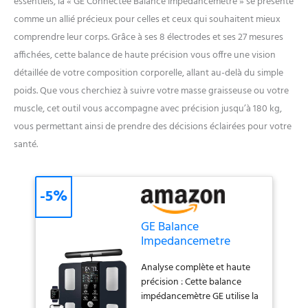
essentiels, la « GE Connectée Balance Impédancemètre » se présente
comme un allié précieux pour celles et ceux qui souhaitent mieux
comprendre leur corps. Grâce à ses 8 électrodes et ses 27 mesures
affichées, cette balance de haute précision vous offre une vision
détaillée de votre composition corporelle, allant au-delà du simple
poids. Que vous cherchiez à suivre votre masse graisseuse ou votre
muscle, cet outil vous accompagne avec précision jusqu’à 180 kg,
vous permettant ainsi de prendre des décisions éclairées pour votre
santé.
-5%
GE Balance
Impedancemetre
Connectée, 50
Analyse complète et haute
Mesures Affichées 180
précision : Cette balance
kg
impédancemètre GE utilise la