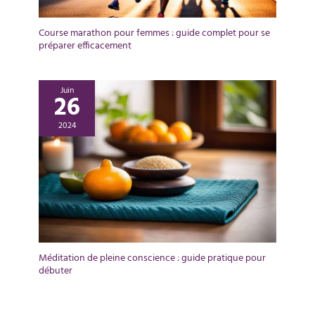
Course marathon pour femmes : guide complet pour se
préparer efficacement
Juin
26
2024
Méditation de pleine conscience : guide pratique pour
débuter