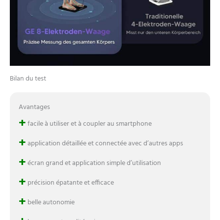
Bilan du test
Avantages
+
facile à utiliser et à coupler au smartphone
+
application détaillée et connectée avec d’autres apps
+
écran grand et application simple d’utilisation
+
précision épatante et efficace
+
belle autonomie