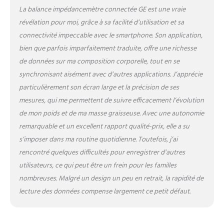
écran couleur dynamique
La balance impédancemètre connectée GE est une vraie
qui affiche simultanément
révélation pour moi, grâce à sa facilité d’utilisation et sa
des données essentielles
connectivité impeccable avec le smartphone. Son application,
telles que la masse grasse, la
bien que parfois imparfaitement traduite, offre une richesse
masse musculaire, l'eau
corporelle, l'IMC, la masse
de données sur ma composition corporelle, tout en se
osseuse et la graisse
synchronisant aisément avec d’autres applications. J’apprécie
viscérale. Grâce à la mesure
particulièrement son écran large et la précision de ses
en temps réel et aux
mesures, qui me permettent de suivre efficacement l’évolution
analyses de tendances,
l'affichage garantit une
de mon poids et de ma masse graisseuse. Avec une autonomie
lecture facile, rendant ainsi
remarquable et un excellent rapport qualité-prix, elle a su
votre parcours fitness plus
s’imposer dans ma routine quotidienne. Toutefois, j’ai
confortable et plus motivant
rencontré quelques difficultés pour enregistrer d’autres
Application intuitive de suivi
utilisateurs, ce qui peut être un frein pour les familles
: L'app Fit Profile stocke
l'historique des données
nombreuses. Malgré un design un peu en retrait, la rapidité de
sous forme graphique,
lecture des données compense largement ce petit défaut.
permet l'export vers Apple
Health/Google Fit, et le
partage des progrès avec