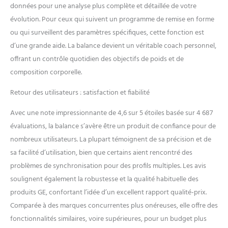
permet l'export vers Apple
données pour une analyse plus complète et détaillée de votre
Health/Google Fit, et le
évolution. Pour ceux qui suivent un programme de remise en forme
partage des progrès avec
ou qui surveillent des paramètres spécifiques, cette fonction est
votre entourage Utilisation
d’une grande aide. La balance devient un véritable coach personnel,
illimitée : Grande plateforme
offrant un contrôle quotidien des objectifs de poids et de
(310x310 mm) supportant
des profils illimités. Jusqu'à 9
composition corporelle.
utilisateurs enregistrés,
reconnaissance
Retour des utilisateurs : satisfaction et fiabilité
automatique - idéal pour les
familles ou groupes sportifs
Avec une note impressionnante de 4,6 sur 5 étoiles basée sur 4 687
évaluations, la balance s’avère être un produit de confiance pour de
nombreux utilisateurs. La plupart témoignent de sa précision et de
sa facilité d’utilisation, bien que certains aient rencontré des
problèmes de synchronisation pour des profils multiples. Les avis
soulignent également la robustesse et la qualité habituelle des
produits GE, confortant l’idée d’un excellent rapport qualité-prix.
Comparée à des marques concurrentes plus onéreuses, elle offre des
fonctionnalités similaires, voire supérieures, pour un budget plus