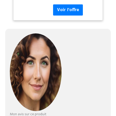
en 5 zones (4 membres +
tronc). Cette méthode assure
des mesures extrêmement
précises de composition
corporelle 50 paramètres
corporels : Le pèse-personne
GE avec capteurs manuels
mesure non seulement le
poids, mais aussi l'IMC, la
masse graisseuse, la masse
musculaire, l'eau corporelle,
la masse osseuse, les
protéines, la graisse
viscérale, le métabolisme
basal (BMR), la masse
musculaire squelettique, la
graisse sous-cutanée, la
masse maigre, l'âge
métabolique, etc 7 données
sur l'écran : Cette balance
d'analyse de masse grasse et
Mon avis sur ce produit
musculaire est équipée d'un