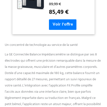
technologie BIA segmentaire
89,99 €
à 8 électrodes et double
85,49 €
fréquence, divisant le corps
en 5 zones (4 membres +
tronc). Cette méthode assure
des mesures extrêmement
précises de composition
corporelle 50 paramètres
corporels : Le pèse-personne
Un concentré de technologie au service de la santé
GE avec capteurs manuels
mesure non seulement le
La GE Connectée Balance Impédancemètre se distingue par ses 8
poids, mais aussi l'IMC, la
électrodes qui offrent une précision remarquable dans la mesure de
masse graisseuse, la masse
musculaire, l'eau corporelle,
la masse graisseuse, musculaire et d’autres paramètres corporels.
la masse osseuse, les
Dotée d’une capacité maximale de 180 kg, cette balance fournit un
protéines, la graisse
rapport détaillé de 27 mesures, permettant un suivi rigoureux de
viscérale, le métabolisme
votre santé. L’intégration avec l’application Fit Profile simplifie
basal (BMR), la masse
musculaire squelettique, la
l’accès aux données via une interface claire, bien que parfois
graisse sous-cutanée, la
légèrement imparfaite dans sa traduction en français. Malgré ce
masse maigre, l'âge
petit bémol, l’application reste un atout majeur, offrant la possibilité
métabolique, etc 7 données