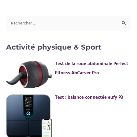
R
e
c
Activité physique & Sport
h
e
Test de la roue abdominale Perfect
r
Fitness AbCarver Pro
c
h
e
Test : balance connectée eufy P3
r
: