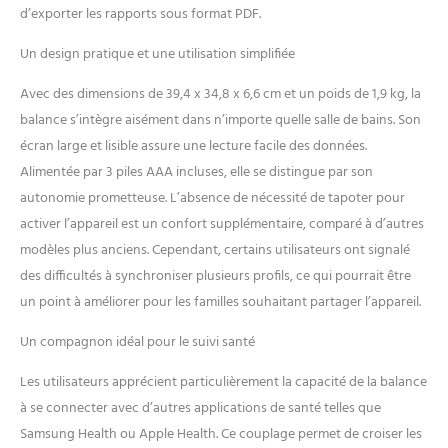
d’exporter les rapports sous format PDF.
sur l'écran : Cette balance
d'analyse de masse grasse et
Un design pratique et une utilisation simplifiée
musculaire est équipée d'un
écran couleur dynamique
Avec des dimensions de 39,4 x 34,8 x 6,6 cm et un poids de 1,9 kg, la
qui affiche simultanément
balance s’intègre aisément dans n’importe quelle salle de bains. Son
des données essentielles
telles que la masse grasse, la
écran large et lisible assure une lecture facile des données.
masse musculaire, l'eau
Alimentée par 3 piles AAA incluses, elle se distingue par son
corporelle, l'IMC, la masse
autonomie prometteuse. L’absence de nécessité de tapoter pour
osseuse et la graisse
activer l’appareil est un confort supplémentaire, comparé à d’autres
viscérale. Grâce à la mesure
en temps réel et aux
modèles plus anciens. Cependant, certains utilisateurs ont signalé
analyses de tendances,
des difficultés à synchroniser plusieurs profils, ce qui pourrait être
l'affichage garantit une
un point à améliorer pour les familles souhaitant partager l’appareil.
lecture facile, rendant ainsi
votre parcours fitness plus
Un compagnon idéal pour le suivi santé
confortable et plus motivant
Application intuitive de suivi
Les utilisateurs apprécient particulièrement la capacité de la balance
: L'app Fit Profile stocke
à se connecter avec d’autres applications de santé telles que
l'historique des données
Samsung Health ou Apple Health. Ce couplage permet de croiser les
sous forme graphique,