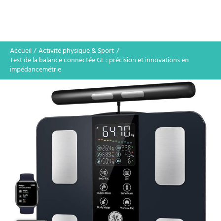
Accueil
Activité physique & Sport
Test de la balance connectée GE : précision et innovations en
impédancemétrie