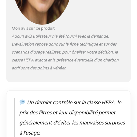
cuisine, le bureau, la
chambre à coucher ou le
salon Une Nuit
Tranquille : Active le
Mon avis sur ce produit
mode silencieux pour
réduire le niveau sonore
Aucun avis utilisateur n’a été fourni avec la demande.
de ce purificateur d'air à
L’évaluation repose donc sur la fiche technique et sur des
< 25 dB(A) et éteins sa
scénarios d’usage réalistes; pour finaliser votre décision, la
lumière, te permettant,
classe HEPA exacte et la présence éventuelle d’un charbon
ainsi qu'à ta famille, de
dormir en toute
actif sont des points à vérifier.
tranquillité Design
Bosch élégant : Avec
son design élégant et
intemporel, le
purificateur d’air
Un dernier contrôle sur la classe HEPA, le
s’intègre dans
prix des filtres et leur disponibilité permet
différentes pièces de ta
maison et offre une
généralement d’éviter les mauvaises surprises
utilisation simple et
pratique
à l’usage.