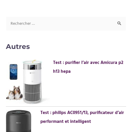
R
e
c
Autres
h
e
Test : purifier l’air avec Amicura p2
r
h13 hepa
c
h
e
r
Test : philips AC0951/13, purificateur d’air
:
performant et intelligent