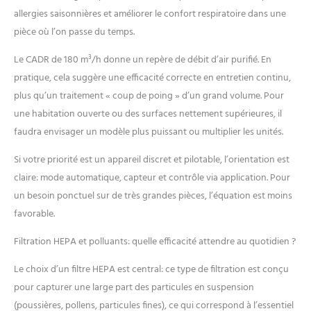
ta maison, que ce soit la
allergies saisonnières et améliorer le confort respiratoire dans une
cuisine, le bureau, la
pièce où l’on passe du temps.
chambre à coucher ou le
salon Une Nuit Tranquille :
Le CADR de 180 m³/h donne un repère de débit d’air purifié. En
Active le mode silencieux
pratique, cela suggère une efficacité correcte en entretien continu,
pour réduire le niveau
plus qu’un traitement « coup de poing » d’un grand volume. Pour
sonore de ce purificateur
d'air à < 25 dB(A) et éteins
une habitation ouverte ou des surfaces nettement supérieures, il
sa lumière, te permettant,
faudra envisager un modèle plus puissant ou multiplier les unités.
ainsi qu'à ta famille, de
dormir en toute
Si votre priorité est un appareil discret et pilotable, l’orientation est
tranquillité Design Bosch
claire: mode automatique, capteur et contrôle via application. Pour
élégant : Avec son design
un besoin ponctuel sur de très grandes pièces, l’équation est moins
élégant et intemporel, le
favorable.
purificateur d’air s’intègre
dans différentes pièces de
Filtration HEPA et polluants: quelle efficacité attendre au quotidien ?
ta maison et offre une
utilisation simple et
Le choix d’un filtre HEPA est central: ce type de filtration est conçu
pratique
pour capturer une large part des particules en suspension
(poussières, pollens, particules fines), ce qui correspond à l’essentiel