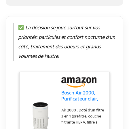
La décision se joue surtout sur vos
priorités: particules et confort nocturne d’un
côté, traitement des odeurs et grands
volumes de l’autre.
Bosch Air 2000,
Purificateur d'air,
Pour pièces jusqu'à
Air 2000 : Doté d'un filtre
37,5 m²
3 en 1 (préfiltre, couche
filtrante HEPA, filtre à
charbon actif), d'un