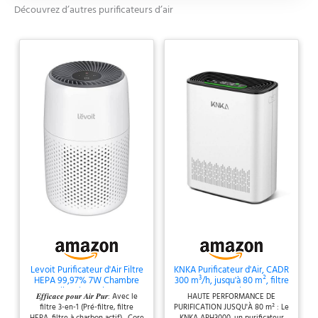
Découvrez d’autres purificateurs d’air
ultrafines telles que le
pollen, la poussière et les
poils d'animaux sont
efficacement éliminées
de l'air Simplement
pratique et flexible : Ce
purificateur d'air peut
être installé de manière
flexible dans n'importe
quelle pièce de ta
maison, que ce soit la
cuisine, le bureau, la
chambre à coucher ou le
salon Une Nuit
Tranquille : Active le
mode silencieux pour
réduire le niveau sonore
de ce purificateur d'air à
Levoit Purificateur d'Air Filtre
KNKA Purificateur d'Air, CADR
HEPA 99,97% 7W Chambre
300 m³/h, jusqu'à 80 m², filtre
< 25 dB(A) et éteins sa
Silencieux Blanc
HEPA, Blanc
lumière, te permettant,
𝑬𝒇𝒇𝒊𝒄𝒂𝒄𝒆 𝒑𝒐𝒖𝒓 𝑨𝒊𝒓 𝑷𝒖𝒓: Avec le
HAUTE PERFORMANCE DE
filtre 3-en-1 (Pré-filtre, filtre
PURIFICATION JUSQU'À 80 m² : Le
ainsi qu'à ta famille, de