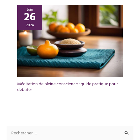
Juin
26
2024
Méditation de pleine conscience : guide pratique pour
débuter
R