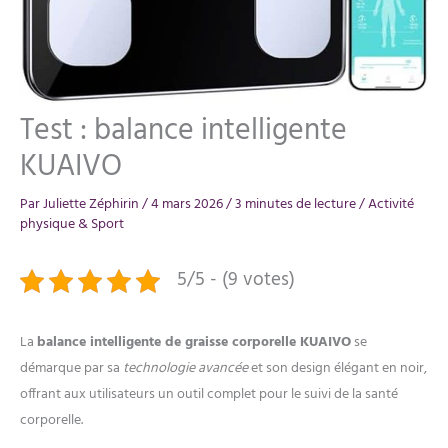
Test : balance intelligente
KUAIVO
Par
Juliette Zéphirin
/
4 mars 2026
/
3 minutes de lecture
/
Activité
physique & Sport
5/5 - (9 votes)
La
balance intelligente de graisse corporelle KUAIVO
se
démarque par sa
technologie avancée
et son design élégant en noir,
offrant aux utilisateurs un outil complet pour le suivi de la santé
corporelle.