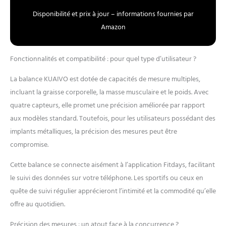
Disponibilité et prix à jour – informations fournies par
Amazon
Fonctionnalités et compatibilité : pour quel type d’utilisateur ?
La balance KUAIVO est dotée de capacités de mesure multiples,
incluant la graisse corporelle, la masse musculaire et le poids. Avec
quatre capteurs, elle promet une précision améliorée par rapport
aux modèles standard. Toutefois, pour les utilisateurs possédant des
implants métalliques, la précision des mesures peut être
compromise.
Cette balance se connecte aisément à l’application Fitdays, facilitant
le suivi des données sur votre téléphone. Les sportifs ou ceux en
quête de suivi régulier apprécieront l’intimité et la commodité qu’elle
offre au quotidien.
Précision des mesures : un atout face à la concurrence ?