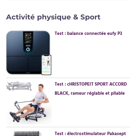
e
c
Activité physique & Sport
h
e
Test : balance connectée eufy P3
r
c
h
e
r
Test : cHRISTOPEIT SPORT ACCORD
:
BLACK, rameur réglable et pliable
Test : électrostimulateur Pakasept