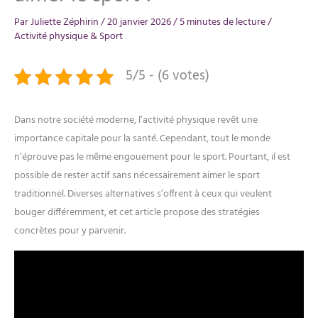
Par
Juliette Zéphirin
/
20 janvier 2026
/
5 minutes de lecture
/
Activité physique & Sport
5/5 - (6 votes)
Dans notre société moderne, l’activité physique revêt une
importance capitale pour la santé. Cependant, tout le monde
n’éprouve pas le même engouement pour le sport. Pourtant, il est
possible de rester actif sans nécessairement aimer le sport
traditionnel. Diverses alternatives s’offrent à ceux qui veulent
bouger différemment, et cet article propose des stratégies
concrètes pour y parvenir.