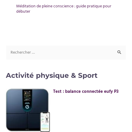
Méditation de pleine conscience : guide pratique pour
débuter
R
e
c
Activité physique & Sport
h
e
Test : balance connectée eufy P3
r
c
h
e
r