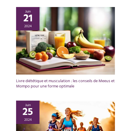
Juin
21
2024
Livre diététique et musculation : les conseils de Meeus et
Mompo pour une forme optimale
Juin
25
2024