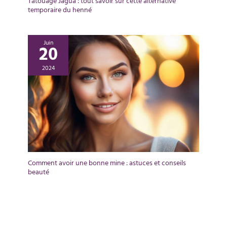
Tatouage Jagua : tout savoir sur cette alternative
temporaire du henné
Juin
20
2024
Comment avoir une bonne mine : astuces et conseils
beauté