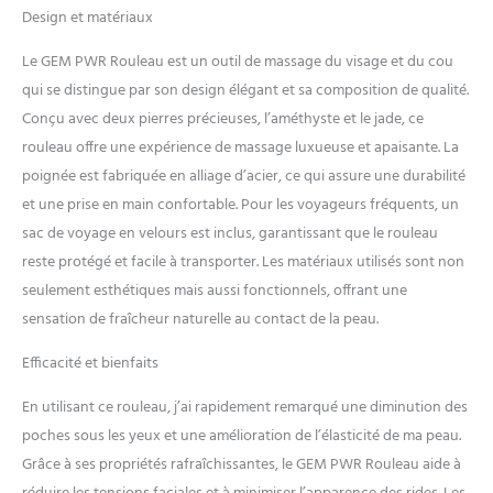
stimuler le drainage
Design et matériaux
lymphatique. Maintenez une
peau jeune : améliorez votre
Le GEM PWR Rouleau est un outil de massage du visage et du cou
routine de soins de la peau
qui se distingue par son design élégant et sa composition de qualité.
en minimisant le
Conçu avec deux pierres précieuses, l’améthyste et le jade, ce
vieillissement prématuré.
Notre rouleau pour le visage
rouleau offre une expérience de massage luxueuse et apaisante. La
maintient l'élasticité et l'éclat
poignée est fabriquée en alliage d’acier, ce qui assure une durabilité
de votre peau sous contrôle.
et une prise en main confortable. Pour les voyageurs fréquents, un
En conséquence, la
sac de voyage en velours est inclus, garantissant que le rouleau
formation de ridules, de
poches sous les yeux et de
reste protégé et facile à transporter. Les matériaux utilisés sont non
cernes est réduite. Soin du
seulement esthétiques mais aussi fonctionnels, offrant une
visage de qualité spa :
sensation de fraîcheur naturelle au contact de la peau.
dégonflez, détoxifiez et
déstressez à la maison avec
Efficacité et bienfaits
ce rouleau 2 en 1 lisse et
silencieux. Le mouvement de
En utilisant ce rouleau, j’ai rapidement remarqué une diminution des
massage favorise la
poches sous les yeux et une amélioration de l’élasticité de ma peau.
circulation, la production de
Grâce à ses propriétés rafraîchissantes, le GEM PWR Rouleau aide à
collagène, calme
l'inflammation, réduit les