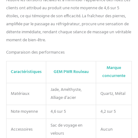
réduire les tensions faciales et à minimiser l’apparence des rides. Les
poches sous les yeux et
clients ont attribué au produit une note moyenne de 4,6 sur 5
détoxifie la peau. Augmentez
étoiles, ce qui témoigne de son efficacité. La fraîcheur des pierres,
l'efficacité des produits de
amplifiée par le passage au réfrigérateur, procure une sensation de
soins de la peau : gardez
votre routine de soins de la
détente immédiate, rendant chaque séance de massage un véritable
peau sur un rouleau en
moment de bien-être.
utilisant une crème pour le
visage ou un sérum pour
Comparaison des performances
augmenter l'absorption de la
peau et tirer le meilleur parti
Marque
de vos produits de soins de
Caractéristiques
GEM PWR Rouleau
concurrente
la peau. Profitez de vos
déplacements avec la
Jade, Améthyste,
pochette de voyage incluse
Matériaux
Quartz, Métal
Améthyste naturelle + jade :
Alliage d’acier
un duo d'énergie pour la
beauté intérieure et
Note moyenne
4,6 sur 5
4,2 sur 5
extérieure. Le jade favorise la
jeunesse et le bien-être.
Sac de voyage en
Combinant ses propriétés
Accessoires
Aucun
velours
rafraîchissantes avec