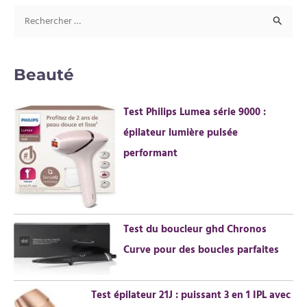
R
e
c
Beauté
h
e
Test Philips Lumea série 9000 :
r
épilateur lumière pulsée
c
performant
h
e
r
Test du boucleur ghd Chronos
:
Curve pour des boucles parfaites
Test épilateur 21J : puissant 3 en 1 IPL avec