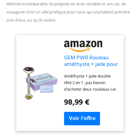
détente incomparable. Sa poignée en acier durable et son sac de
voyage en font un allié pratique pour ceux qui souhaitent prendre
soin d’eux, où qu’ils soient.
GEM PWR Rouleau
améthyste + jade pour
massage du visage et
Améthyste + jade double
du cou, double pierre
tête 2 en 1 : pas besoin
précieuse avec
d'acheter deux rouleaux car
poignée en acier
celui-ci offre une
durable et sac de
98,99 €
construction haut de
voyage. Minimise les
gamme et deux pierres
rides, réduit les poches
précieuses de haute qualité
et restaure
pour calmer l'inflammation,
illuminer votre teint, stimuler
la circulation sanguine et