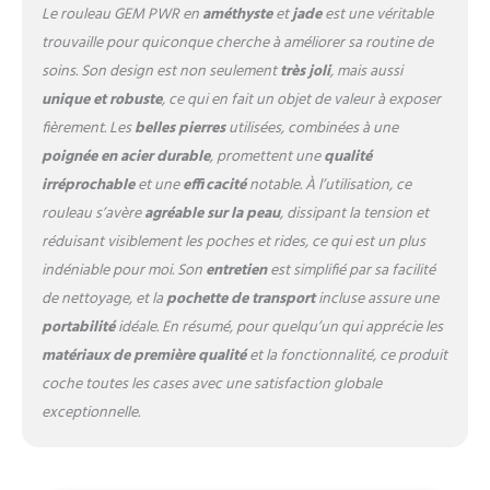
Le rouleau GEM PWR en
améthyste
et
jade
est une véritable
silencieux. Le mouvement de
massage favorise la
trouvaille pour quiconque cherche à améliorer sa routine de
circulation, la production de
soins. Son design est non seulement
très joli
, mais aussi
collagène, calme
unique et robuste
, ce qui en fait un objet de valeur à exposer
l'inflammation, réduit les
fièrement. Les
belles pierres
utilisées, combinées à une
poches sous les yeux et
détoxifie la peau. Augmentez
poignée en acier durable
, promettent une
qualité
l'efficacité des produits de
irréprochable
et une
efficacité
notable. À l’utilisation, ce
soins de la peau : gardez
rouleau s’avère
agréable sur la peau
, dissipant la tension et
votre routine de soins de la
réduisant visiblement les poches et rides, ce qui est un plus
peau sur un rouleau en
utilisant une crème pour le
indéniable pour moi. Son
entretien
est simplifié par sa facilité
visage ou un sérum pour
de nettoyage, et la
pochette de transport
incluse assure une
augmenter l'absorption de la
portabilité
idéale. En résumé, pour quelqu’un qui apprécie les
peau et tirer le meilleur parti
matériaux de première qualité
et la fonctionnalité, ce produit
de vos produits de soins de
coche toutes les cases avec une satisfaction globale
la peau. Profitez de vos
déplacements avec la
exceptionnelle.
pochette de voyage incluse
Améthyste naturelle + jade :
un duo d'énergie pour la