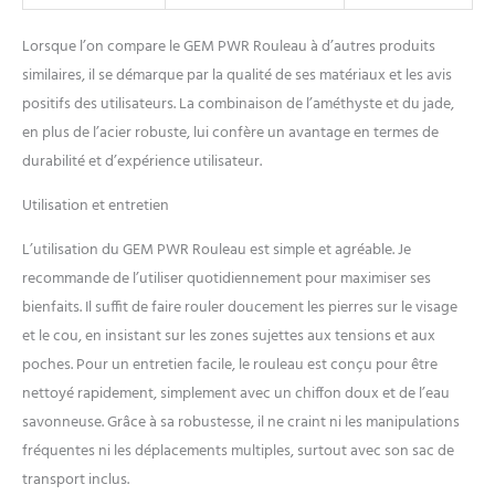
l'énergie positive de
l'améthyste aide à oxygéner
Lorsque l’on compare le GEM PWR Rouleau à d’autres produits
la peau pour un éclat plus
similaires, il se démarque par la qualité de ses matériaux et les avis
lumineux et plus jeune.
positifs des utilisateurs. La combinaison de l’améthyste et du jade,
en plus de l’acier robuste, lui confère un avantage en termes de
durabilité et d’expérience utilisateur.
Utilisation et entretien
L’utilisation du GEM PWR Rouleau est simple et agréable. Je
recommande de l’utiliser quotidiennement pour maximiser ses
bienfaits. Il suffit de faire rouler doucement les pierres sur le visage
et le cou, en insistant sur les zones sujettes aux tensions et aux
poches. Pour un entretien facile, le rouleau est conçu pour être
nettoyé rapidement, simplement avec un chiffon doux et de l’eau
savonneuse. Grâce à sa robustesse, il ne craint ni les manipulations
fréquentes ni les déplacements multiples, surtout avec son sac de
transport inclus.