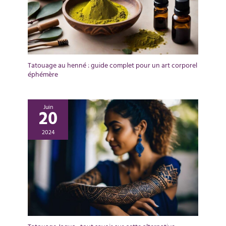
Tatouage au henné : guide complet pour un art corporel
éphémère
Juin
20
2024