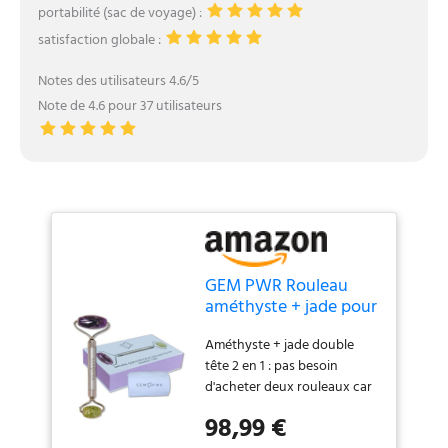
portabilité (sac de voyage) :
satisfaction globale :
Notes des utilisateurs 4.6/5
Note de 4.6 pour 37 utilisateurs
GEM PWR Rouleau
améthyste + jade pour
massage du visage et
Améthyste + jade double
du cou, double pierre
tête 2 en 1 : pas besoin
précieuse avec
d'acheter deux rouleaux car
poignée en acier
celui-ci offre une
durable et sac de
98,99 €
construction haut de
voyage. Minimise les