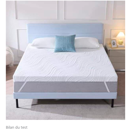
emballé dans une petite
boîte pour faciliter le
transport et l'installation.
ATTENDRE 72 HEURES
APRES LE DEBALLAGE - Le
temps de récupération du
matelas varie en fonction
de la température.
Bilan du test