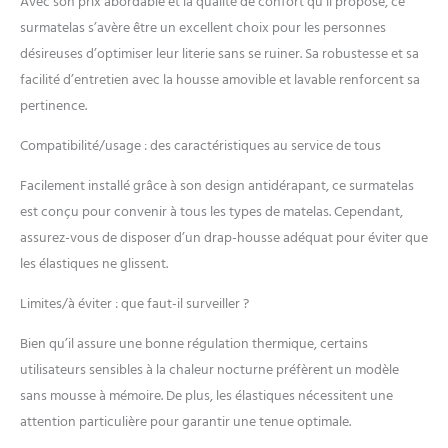
Avec son prix abordable et la qualité de confort qu’il propose, ce
doux pour la peau. Dotée
d'une fermeture éclair
surmatelas s’avère être un excellent choix pour les personnes
pratique, elle est facile à
désireuses d’optimiser leur literie sans se ruiner. Sa robustesse et sa
enlever et peut être lavée à
facilité d’entretien avec la housse amovible et lavable renforcent sa
60 °C pour garder le
pertinence.
matelas propre. Confort et
respirabilité : La couche
Compatibilité/usage : des caractéristiques au service de tous
supérieure de ce matelas
est conçue avec une
Facilement installé grâce à son design antidérapant, ce surmatelas
structure à double
est conçu pour convenir à tous les types de matelas. Cependant,
couche, comprenant une
mousse à mémoire de
assurez-vous de disposer d’un drap-housse adéquat pour éviter que
forme en gel et une
les élastiques ne glissent.
mousse de soutien à haute
densité, qui est plus
Limites/à éviter : que faut-il surveiller ?
confortable et respirante,
vous apportant une
Bien qu’il assure une bonne régulation thermique, certains
expérience de sommeil
utilisateurs sensibles à la chaleur nocturne préfèrent un modèle
ultime et confortable.
sans mousse à mémoire. De plus, les élastiques nécessitent une
FACILE À TRANSPORTER :
attention particulière pour garantir une tenue optimale.
Ce surmatelas est
compressé, roulé et