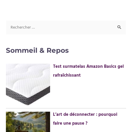
R
e
c
Sommeil & Repos
h
e
Test surmatelas Amazon Basics gel
r
rafraîchissant
c
h
e
r
L’art de déconnecter : pourquoi
:
faire une pause ?