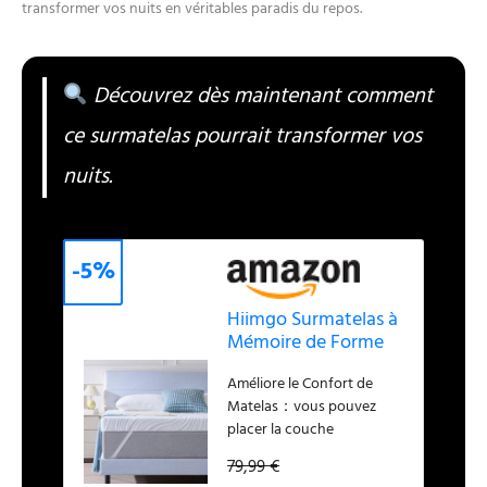
transformer vos nuits en véritables paradis du repos.
Découvrez dès maintenant comment
ce surmatelas pourrait transformer vos
nuits.
-5%
Hiimgo Surmatelas à
Mémoire de Forme
en Gel 140 x 190 x 7,5
Améliore le Confort de
cm
Matelas：vous pouvez
placer la couche
supérieure sur un matelas
79,99 €
surchargé, une chambre