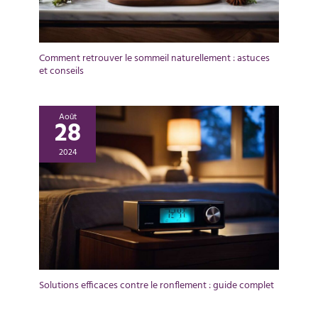
Comment retrouver le sommeil naturellement : astuces
et conseils
Août
28
2024
Solutions efficaces contre le ronflement : guide complet