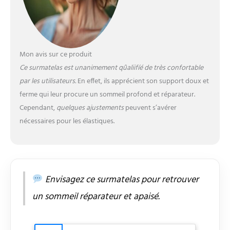
lavable：La housse de
matelas est fabriquée en
tissu tricoté doux pour
la peau. Dotée d'une
fermeture éclair
Mon avis sur ce produit
pratique, elle est facile à
Ce surmatelas est unanimement qûaliifíé de très confortable
enlever et peut être
par les utilisateurs.
En effet, ils apprécient son support doux et
lavée à 60 °C pour
ferme qui leur procure un sommeil profond et réparateur.
garder le matelas propre.
Confort et respirabilité :
Cependant,
quelques ajustements
peuvent s’avérer
La couche supérieure de
nécessaires pour les élastiques.
ce matelas est conçue
avec une structure à
double couche,
comprenant une
mousse à mémoire de
Envisagez ce surmatelas pour retrouver
forme en gel et une
mousse de soutien à
un sommeil réparateur et apaisé.
haute densité, qui est
plus confortable et
respirante, vous