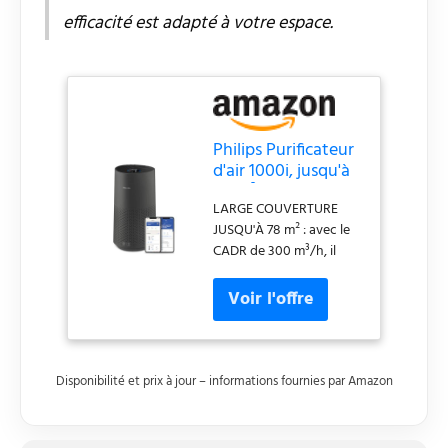
efficacité est adapté à votre espace.
Philips Purificateur
d'air 1000i, jusqu'à
78 m², 15dB(A)*,
LARGE COUVERTURE
Noir/gris
JUSQU'À 78 m² : avec le
CADR de 300 m³/h, il
peut purifier 20 m2 en
moins de 10 min (1).
FILTRATION HEPA À 3
COUCHES : capture 99,97
% des particules jusqu’à
0,003 micron (2),
Disponibilité et prix à jour – informations fournies par Amazon
protège du pollen, de la
poussière, des acariens,
des squames, du smog