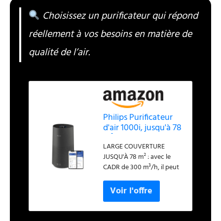
Choisissez un purificateur qui répond
réellement à vos besoins en matière de
qualité de l’air.
Philips Purificateur
d'air 1000i, jusqu'à 78
m², 15dB(A)*,
LARGE COUVERTURE
Noir/gris
JUSQU'À 78 m² : avec le
CADR de 300 m³/h, il peut
purifier 20 m2 en moins de
10 min (1). FILTRATION
HEPA À 3 COUCHES :
capture 99,97 % des
particules jusqu’à 0,003