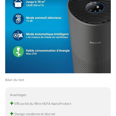
qui garantit une qualité
optimale. FILTRE DE
LONGUE DURÉE AVEC
INDICATEUR DE
CHANGEMENT RAPIDE :
dure jusqu'à 1 an (5),
permet des économies à
long terme. Utiliser les
filtres de remplacement
Philips d'origine pour des
performances optimales.
Compatible avec FY1700
Bilan du test
Avantages
+
Efficacité du filtre HEPA NanoProtect
+
Design moderne et discret