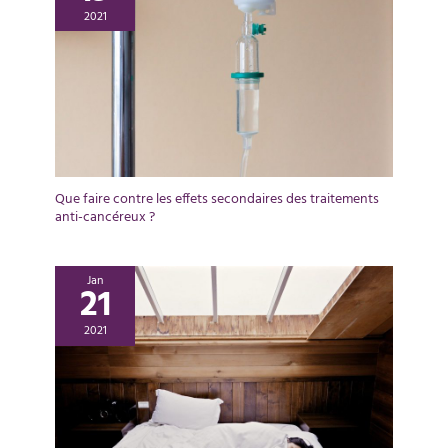
2021
Que faire contre les effets secondaires des traitements
anti-cancéreux ?
Jan
21
2021