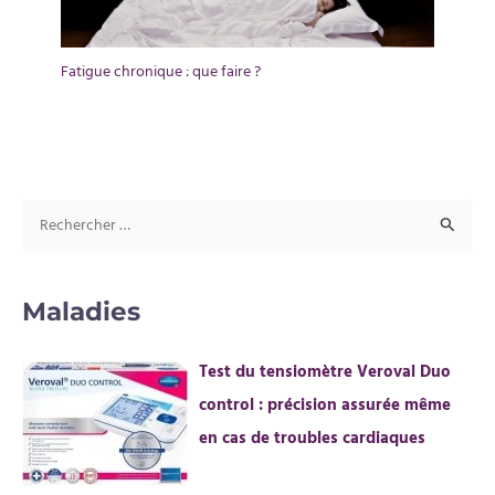
Fatigue chronique : que faire ?
R
e
c
Maladies
h
e
Test du tensiomètre Veroval Duo
r
control : précision assurée même
c
en cas de troubles cardiaques
h
e