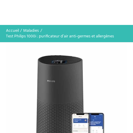
Accueil
Maladies
Test Philips 1000i : purificateur d’air anti-germes et allergènes