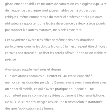
globalement positif. Les mesures de saturation en oxygène (SpO₂) et
surveillance régulière de la
saturation en oxygène - les
de fréquence cardiaque sont jugées fiables par la plupart des
maladies des voies
critiques, même comparées à du matériel professionnel. Quelques
respiratoires comme
utilisateurs rapportent une légère divergence de deux à trois points
l'asthme, la BPCO ainsi que
par rapport à d’autres marques, mais cela reste rare.
d'autres maladies
pulmonaires peuvent
Cet oxymètre s’avère très efficace même dans des situations
entraîner une baisse de la
particulières comme les doigts froids où la mesure peut être difficile :
saturation en oxygène.
produit 2: Mesure
certains ont trouvé qu’utiliser les orteils offrait une solution viable et
numérique de la
précise.
température: Technique de
mesure sans contact avec
Avantages supplémentaires et design
l'infrarouge pour une
L’un des atouts notables du Beurer PO 40 est sa capacité à
mesure rapide de la
mémoriser les données pendant 15 jours avant synchronisation avec
température produit 2:
un appareil mobile, ce qui s’avère pratique pour ceux qui ne
Mesure hygiénique : La
mesure avec le FT 90 est
souhaitent pas se connecter systématiquement à leur smartphone.
hygiénique car,
De plus, le Bluetooth intégré assure une transmission instantanée
contrairement au
dès que l’application est allumée.
thermomètre auriculaire, elle