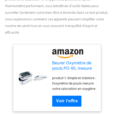
thermomètre performant, vous bénéficiez d’outils fiables pour
surveiller facilement votre bien-être à domicile. Dans ce test produit,
nous explorerons comment ces appareils peuvent simplifier votre
routine de santé tout en vous assurant tranquillité d’esprit et
efficacité.
Beurer Oxymètre de
pouls PO 40, mesure
de la saturation en
produit 1: Simple et indolore :
oxygène (SpO₂), de la
l'oxymètre de pouls mesure
fréquence cardiaque
votre saturation en oxygène
(pouls) et de l'indice
(SpO2), votre fréquence
de perfusion &
cardiaque (fréquence du
Thermomètre clinique
pouls), ainsi que votre indice
FT 90, thermomètre
de perfusion (PI), une prise
clinique infrarouge