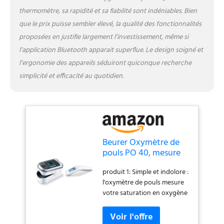
saturation en oxygène - les
thermomètre, sa rapidité et sa fiabilité sont indéniables. Bien
maladies des voies
que le prix puisse sembler élevé, la qualité des fonctionnalités
respiratoires comme
proposées en justifie largement l’investissement, même si
l'asthme, la BPCO ainsi que
l’application Bluetooth apparait superflue. Le design soigné et
d'autres maladies
pulmonaires peuvent
l’ergonomie des appareils séduiront quiconque recherche
entraîner une baisse de la
simplicité et efficacité au quotidien.
saturation en oxygène.
produit 2: Mesure
numérique de la
température: Technique de
mesure sans contact avec
l'infrarouge pour une
Beurer Oxymètre de
mesure rapide de la
pouls PO 40, mesure
température produit 2:
de la saturation en
Mesure hygiénique : La
produit 1: Simple et indolore :
oxygène (SpO₂), de la
mesure avec le FT 90 est
l'oxymètre de pouls mesure
fréquence cardiaque
hygiénique car,
votre saturation en oxygène
(pouls) et de l'indice
contrairement au
(SpO2), votre fréquence
de perfusion &
thermomètre auriculaire, elle
cardiaque (fréquence du
Thermomètre clinique
est mesurée sur le front sans