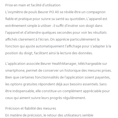
de sang n'est pas nécessaire
Prise en main et facilité d’utilisation
pour cela - Précision
L’oxymètre de pouls Beurer PO 40 se révèle être un compagnon
cliniquement validée pour
une utilisation à domicile
fiable et pratique pour suivre sa santé au quotidien. L’appareil est
produit 1: Affichage de
extrêmement simple à utiliser : il suffit d’insérer son doigt dans
symboles en cas de mesure
l’appareil et d’attendre quelques secondes pour voir les résultats
agitée : En cas de mesure
affichés clairement à l’écran. On apprécie particulièrement la
instable, un symbole en
forme de point
fonction qui ajuste automatiquement l’affichage pour s’adapter à la
d'interrogation s'affiche sur
position du doigt, facilitant ainsi la lecture des données.
l'écran couleur et vous
pouvez recommencer la
L’application associée Beurer HealthManager, téléchargeable sur
mesure pour obtenir des
smartphone, permet de conserver un historique des mesures prises.
valeurs fiables. produit 1:
Bien que certaines fonctionnalités de l’application soient payantes,
Écran couleur pratique :
les options gratuites répondent déjà aux besoins essentiels. Sans
l'oxymètre de pouls PO 40
de Beurer est équipé d'un
être indispensable, elle constitue un complément appréciable pour
écran couleur facile à lire et
ceux qui aiment suivre leurs progrès régulièrement.
de 7 formats d'affichage.
produit 1: Contrôle de la
Précision et fiabilité des mesures
santé : l'oxymètre de pouls
En matière de précision, le retour des utilisateurs semble
convient au contrôle et à la