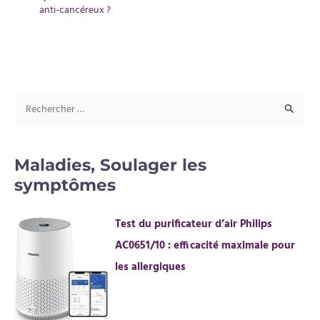
anti-cancéreux ?
R
e
c
Maladies, Soulager les
h
symptômes
e
r
Test du purificateur d’air Philips
c
AC0651/10 : efficacité maximale pour
h
les allergiques
e
r