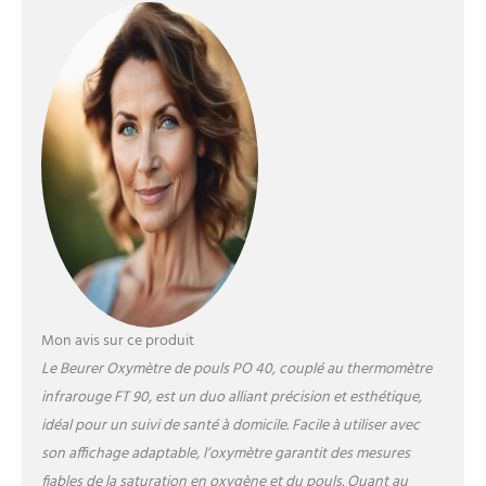
pour cela - Précision
cliniquement validée pour
une utilisation à domicile
produit 1: Affichage de
symboles en cas de mesure
agitée : En cas de mesure
instable, un symbole en
forme de point
d'interrogation s'affiche sur
l'écran couleur et vous
pouvez recommencer la
mesure pour obtenir des
valeurs fiables. produit 1:
Écran couleur pratique :
l'oxymètre de pouls PO 40
Mon avis sur ce produit
de Beurer est équipé d'un
écran couleur facile à lire et
Le Beurer Oxymètre de pouls PO 40, couplé au thermomètre
de 7 formats d'affichage.
infrarouge FT 90, est un duo alliant précision et esthétique,
produit 1: Contrôle de la
idéal pour un suivi de santé à domicile. Facile à utiliser avec
santé : l'oxymètre de pouls
son affichage adaptable, l’oxymètre garantit des mesures
convient au contrôle et à la
fiables de la saturation en oxygène et du pouls. Quant au
surveillance régulière de la