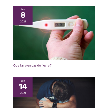
Jan
8
2021
Que faire en cas de fièvre ?
Jan
14
2021