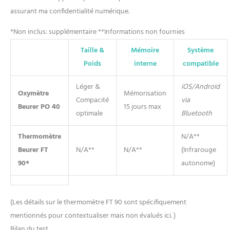
assurant ma confidentialité numérique.
*Non inclus: supplémentaire **Informations non fournies
Taille &
Mémoire
Système
Poids
interne
compatible
Léger &
iOS/Android
Oxymètre
Mémorisation
Compacité
via
Beurer PO 40
15 jours max
optimale
Bluetooth
Thermomètre
N/A**
Beurer FT
N/A**
N/A**
(Infrarouge
90*
autonome)
(Les détails sur le thermomètre FT 90 sont spécifiquement
mentionnés pour contextualiser mais non évalués ici. )
Bilan du test