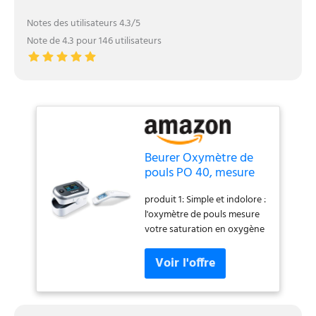
Notes des utilisateurs 4.3/5
Note de 4.3 pour 146 utilisateurs
Beurer Oxymètre de
pouls PO 40, mesure
de la saturation en
produit 1: Simple et indolore :
oxygène (SpO₂), de la
l'oxymètre de pouls mesure
fréquence cardiaque
votre saturation en oxygène
(pouls) et de l'indice
(SpO2), votre fréquence
de perfusion &
cardiaque (fréquence du
Thermomètre clinique
pouls), ainsi que votre indice
FT 90, thermomètre
de perfusion (PI), une prise
clinique infrarouge
de sang n'est pas nécessaire