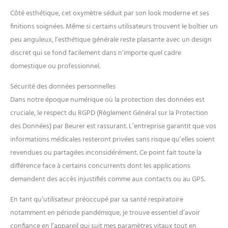
est mesurée sur le front sans
Côté esthétique, cet oxymètre séduit par son look moderne et ses
contact avec la peau grâce à
finitions soignées. Même si certains utilisateurs trouvent le boîtier un
la technologie infrarouge
produit 2: Très lisible :
peu anguleux, l’esthétique générale reste plaisante avec un design
affichage des valeurs
discret qui se fond facilement dans n’importe quel cadre
mesurées sur l'écran
domestique ou professionnel.
numérique XL. De plus, la
température peut être suivie
Sécurité des données personnelles
grâce aux 60 emplacements
Dans notre époque numérique où la protection des données est
de mémoire intégrés produit
cruciale, le respect du RGPD (Règlement Général sur la Protection
2: Alarme de fièvre : Le
thermomètre FT 90 est doté
des Données) par Beurer est rassurant. L’entreprise garantit que vos
d'une alarme de fièvre à
informations médicales resteront privées sans risque qu’elles soient
partir de 38°C, ainsi que d'un
revendues ou partagées inconsidérément. Ce point fait toute la
écran smiley qui indique si la
différence face à certains concurrents dont les applications
température du corps est
bonne ou trop élevée
demandent des accès injustifiés comme aux contacts ou au GPS.
En tant qu’utilisateur préoccupé par sa santé respiratoire
notamment en période pandémique, je trouve essentiel d’avoir
confiance en l’appareil qui suit mes paramètres vitaux tout en