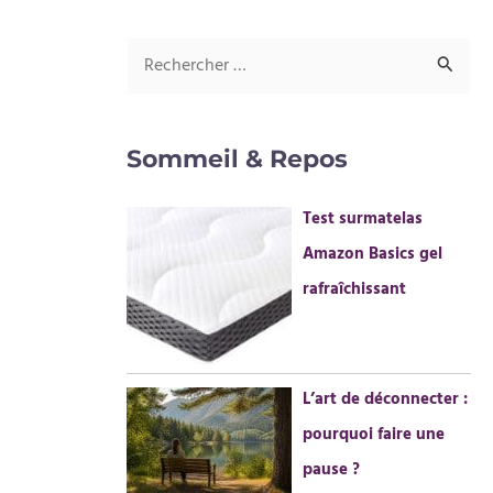
R
e
c
Sommeil & Repos
h
e
Test surmatelas
r
Amazon Basics gel
c
rafraîchissant
h
e
r
L’art de déconnecter :
pourquoi faire une
:
pause ?