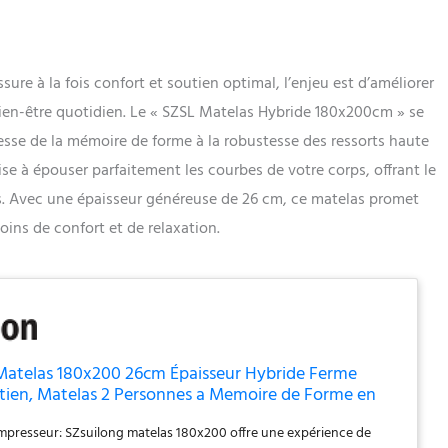
ure à la fois confort et soutien optimal, l’enjeu est d’améliorer
bien-être quotidien. Le « SZSL Matelas Hybride 180x200cm » se
esse de la mémoire de forme à la robustesse des ressorts haute
se à épouser parfaitement les courbes de votre corps, offrant le
. Avec une épaisseur généreuse de 26 cm, ce matelas promet
oins de confort et de relaxation.
Matelas 180x200 26cm Épaisseur Hybride Ferme
utien, Matelas 2 Personnes a Memoire de Forme en
Ressorts Haute Resilience, Matelas 7 Zones pour
presseur: SZsuilong matelas 180x200 offre une expérience de
ant