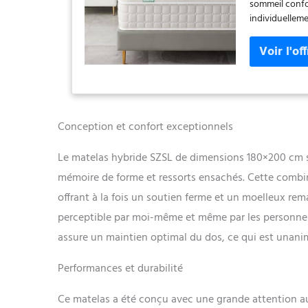
sommeil confo
individuelleme
travaillent en
votre corps et 
ce matelas est
une faible Anti
température c
à ressorts en
renforcées, ch
Conception et confort exceptionnels
vibrations du 
perturbé par l
Le matelas hybride SZSL de dimensions 180×200 cm s
matelas de du
mémoire de forme et ressorts ensachés. Cette combi
mémoire de fo
matelas de s'
offrant à la fois un soutien ferme et un moelleux re
mousse à mémoi
perceptible par moi-même et même par les personnes
dos, la colonn
SZsuilong offr
assure un maintien optimal du dos, ce qui est unanim
matelas est co
transporter ju
Performances et durabilité
matelas, nous
matelas, puis 
Ce matelas a été conçu avec une grande attention aux
72 heures avan