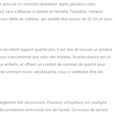
 et procure un sommeil réparateur. Après plusieurs mois
questions ou des préoccupations, notre équipe d'assistance à la
toujours disponible pour vous aider.
rt sans s’affaisser ni perdre en fermeté. Toutefois, certains
sseur réelle du matelas, qui semble être autour de 22-23 cm pour
excellent rapport qualité-prix. Il est rare de trouver un produit
ussi concurrentiel que celui des matelas. Sa polyvalence est un
x enfants, et offrant un confort de sommeil de qualité pour
 de sommeil moins satisfaisante, ceux-ci semblent être des
argement fait ses preuves. Plusieurs utilisateurs ont souligné
e des problèmes rencontrés lors de l’achat. Ce niveau de service