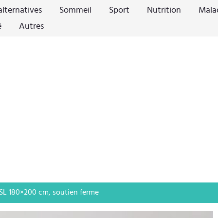
lternatives
Sommeil
Sport
Nutrition
Mala
é
Autres
ZSL 180×200 cm, soutien ferme