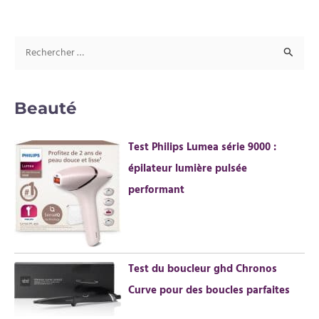
R
e
c
Beauté
h
e
Test Philips Lumea série 9000 :
r
épilateur lumière pulsée
c
performant
h
e
r
Test du boucleur ghd Chronos
:
Curve pour des boucles parfaites