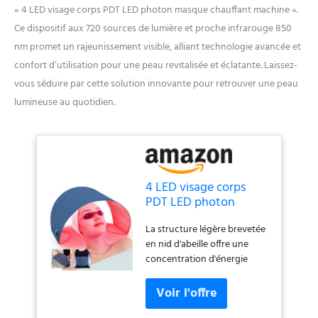
« 4 LED visage corps PDT LED photon masque chauffant machine ».
Ce dispositif aux 720 sources de lumière et proche infrarouge 850
nm promet un rajeunissement visible, alliant technologie avancée et
confort d’utilisation pour une peau revitalisée et éclatante. Laissez-
vous séduire par cette solution innovante pour retrouver une peau
lumineuse au quotidien.
4 LED visage corps
PDT LED photon
masque chauffant
La structure légère brevetée
machine 720 sources
en nid d'abeille offre une
de lumière proche
concentration d'énergie
infrarouge 850 nm
douce pour la peau sans
dispositif de
risque de brûlure de la peau,
rajeunissement de la
améliorant la sécurité de
peau