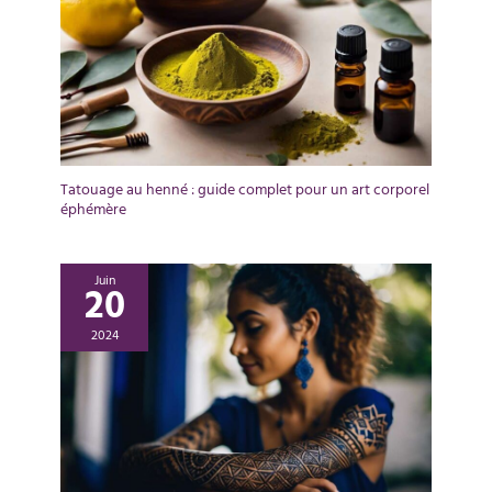
Tatouage au henné : guide complet pour un art corporel
éphémère
Juin
20
2024