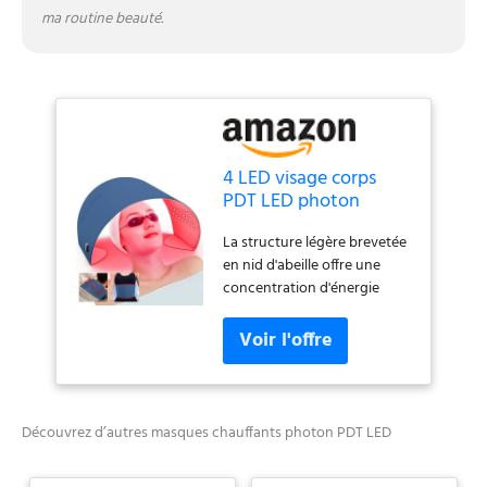
d'entretien flexible pour
ma routine beauté.
différentes parties du corps
allant de 5 à 20 minutes.
4 LED visage corps
PDT LED photon
masque chauffant
La structure légère brevetée
machine 720 sources
en nid d'abeille offre une
de lumière proche
concentration d'énergie
infrarouge 850 nm
douce pour la peau sans
dispositif de
risque de brûlure de la peau,
rajeunissement de la
améliorant la sécurité de
peau
l'utilisateur pendant les
séances de soins légers.
Utilise quatre perles
Découvrez d’autres masques chauffants photon PDT LED
lumineuses à puce de cristal
avec des sources LED rouges