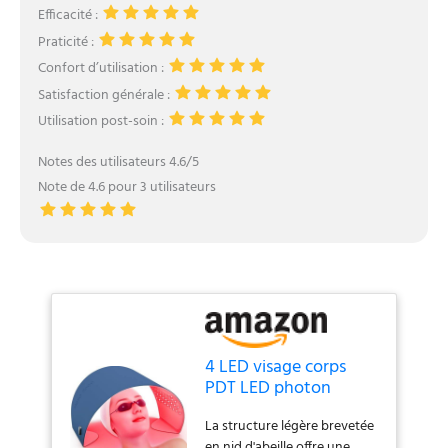
Efficacité :
Praticité :
Confort d’utilisation :
Satisfaction générale :
Utilisation post-soin :
Notes des utilisateurs 4.6/5
Note de 4.6 pour 3 utilisateurs
4 LED visage corps
PDT LED photon
masque chauffant
La structure légère brevetée
machine 720 sources
en nid d'abeille offre une