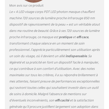
peau pour une expérience
Mon avis sur ce produit
de port confortable et
Le « 4 LED visage corps PDT LED photon masque chauffant
relaxante, assurant une
machine 720 sources de lumière proche infrarouge 850 nm
utilisation prolongée sans
inconfort. Dispose de la
dispositif de rajeunissement de la peau » est un véritable atout
technologie de
dans ma routine de beauté. Grâce à ses 720 sources de lumière
renforcement du panneau
proche infrarouge, ce masque est
pratique
et
efficace
,
de source lumineuse FPC
transformant chaque séance en un moment de soin
pour prolonger la durée de
vie des lampes, offrant aux
professionnel. J’apprécie particulièrement son utilisation après
utilisateurs une performance
un soin du visage, où il devient un allié
indispensable
. Sa
plus durable et efficace. Offre
légèreté et sa praticité en font un dispositif facile à manipuler,
3 niveaux de réglage de
ce qui contribue à son confort d’utilisation. Avec des notes
l'énergie et 4 modes de
mémoire pour un soin
maximales sur tous les critères, il a su répondre brillamment à
personnalisé, enregistrant
mes attentes, faisant preuve de performances exceptionnelles
automatiquement les
qui raviront toutes celles qui souhaitent investir dans un outil
paramètres préférés de
de soins à domicile. Malgré l’absence de mentions sur
l'utilisateur pour plus de
commodité, ainsi qu'une
d’éventuels inconvénients, son
efficacité
et la satisfaction
sélection de temps
générale qu’il procure justifient largement son adoption dans