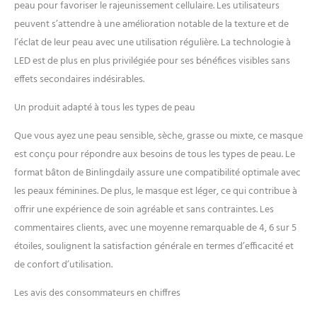
peau pour favoriser le rajeunissement cellulaire. Les utilisateurs
technologie de
peuvent s’attendre à une amélioration notable de la texture et de
renforcement du panneau
de source lumineuse FPC
l’éclat de leur peau avec une utilisation régulière. La technologie à
pour prolonger la durée de
LED est de plus en plus privilégiée pour ses bénéfices visibles sans
vie des lampes, offrant aux
effets secondaires indésirables.
utilisateurs une performance
plus durable et efficace. Offre
Un produit adapté à tous les types de peau
3 niveaux de réglage de
l'énergie et 4 modes de
Que vous ayez une peau sensible, sèche, grasse ou mixte, ce masque
mémoire pour un soin
est conçu pour répondre aux besoins de tous les types de peau. Le
personnalisé, enregistrant
format bâton de Binlingdaily assure une compatibilité optimale avec
automatiquement les
paramètres préférés de
les peaux féminines. De plus, le masque est léger, ce qui contribue à
l'utilisateur pour plus de
offrir une expérience de soin agréable et sans contraintes. Les
commodité, ainsi qu'une
commentaires clients, avec une moyenne remarquable de 4, 6 sur 5
sélection de temps
étoiles, soulignent la satisfaction générale en termes d’efficacité et
d'entretien flexible pour
différentes parties du corps
de confort d’utilisation.
allant de 5 à 20 minutes.
Les avis des consommateurs en chiffres