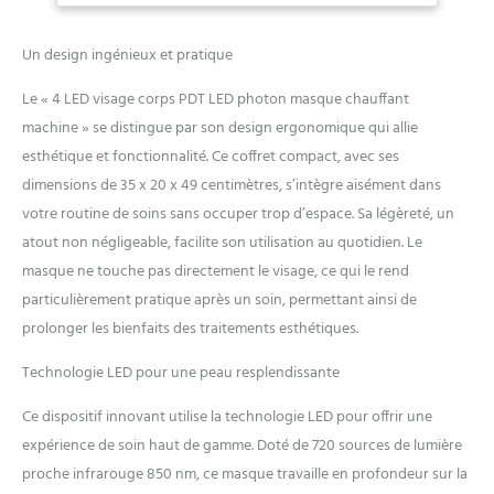
l'utilisateur pendant les
séances de soins légers.
Utilise quatre perles
Un design ingénieux et pratique
lumineuses à puce de cristal
avec des sources LED rouges
Le « 4 LED visage corps PDT LED photon masque chauffant
de 630 nm, 460 nm bleu, 590
machine » se distingue par son design ergonomique qui allie
nm jaune et 850 nm proche
esthétique et fonctionnalité. Ce coffret compact, avec ses
infrarouge, combinées avec
dimensions de 35 x 20 x 49 centimètres, s’intègre aisément dans
la technologie miroir
convexe pour une
votre routine de soins sans occuper trop d’espace. Sa légèreté, un
pénétration profonde des
atout non négligeable, facilite son utilisation au quotidien. Le
tissus cutanés et un
masque ne touche pas directement le visage, ce qui le rend
rajeunissement cellulaire,
particulièrement pratique après un soin, permettant ainsi de
favorisant le métabolisme de
la peau. Fabriqué à partir de
prolonger les bienfaits des traitements esthétiques.
tissu hautement élastique
imperméable et doux pour la
Technologie LED pour une peau resplendissante
peau pour une expérience
Ce dispositif innovant utilise la technologie LED pour offrir une
de port confortable et
relaxante, assurant une
expérience de soin haut de gamme. Doté de 720 sources de lumière
utilisation prolongée sans
proche infrarouge 850 nm, ce masque travaille en profondeur sur la
inconfort. Dispose de la