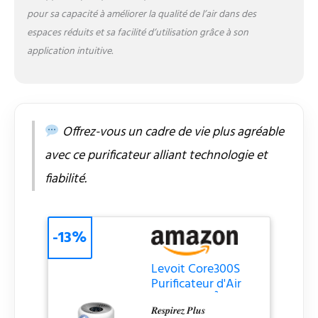
Google Assistant pour
pour sa capacité à améliorer la qualité de l’air dans des
vérifier l'indice de qualité
espaces réduits et sa facilité d’utilisation grâce à son
de l'air
intérieur/extérieur, les
application intuitive.
incendies de forêt, et la
durée de vie du filtre;
Vous pouvez aussi le
programmer selon vos
besoins avec
Offrez-vous un cadre de vie plus agréable
l'application 𝑺𝒖𝒓𝒗𝒆𝒊𝒍𝒍𝒂𝒏𝒄𝒆
avec ce purificateur alliant technologie et
𝒅𝒆 𝒍𝒂 𝑸𝒖𝒂𝒍𝒊𝒕é 𝒅𝒆 𝒍'𝑨𝒊𝒓:
Core 300S est équipé
fiabilité.
d'un capteur laser
AirSight Plus
Technology, qui surveille
la qualité de l'air en
-13%
temps réel et fournit des
informations via quatre
Levoit Core300S
halos colorés; En Mode
Purificateur d'Air
Automatique, la vitesse
CADR240m³/h
du vent la plus
𝑹𝒆𝒔𝒑𝒊𝒓𝒆𝒛 𝑷𝒍𝒖𝒔
HEPA Capture