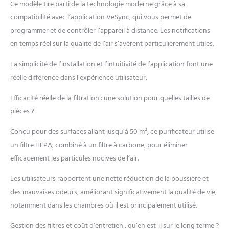
Ce modèle tire parti de la technologie moderne grâce à sa
𝑵'𝒊𝒎𝒑𝒐𝒓𝒕𝒆 𝒐ù: Utilisez
l'application ou demandez
compatibilité avec l’application VeSync, qui vous permet de
à Alexa et à Google
programmer et de contrôler l’appareil à distance. Les notifications
Assistant pour vérifier
en temps réel sur la qualité de l’air s’avèrent particulièrement utiles.
l'indice de qualité de l'air
intérieur/extérieur, les
La simplicité de l’installation et l’intuitivité de l’application font une
incendies de forêt, et la
réelle différence dans l’expérience utilisateur.
durée de vie du filtre; Vous
pouvez aussi le
Efficacité réelle de la filtration : une solution pour quelles tailles de
programmer selon vos
pièces ?
besoins avec l'application
𝑺𝒖𝒓𝒗𝒆𝒊𝒍𝒍𝒂𝒏𝒄𝒆 𝒅𝒆 𝒍𝒂 𝑸𝒖𝒂𝒍𝒊𝒕é
Conçu pour des surfaces allant jusqu’à 50 m², ce purificateur utilise
𝒅𝒆 𝒍'𝑨𝒊𝒓: Core 300S est
équipé d'un capteur laser
un filtre HEPA, combiné à un filtre à carbone, pour éliminer
AirSight Plus Technology,
efficacement les particules nocives de l’air.
qui surveille la qualité de
l'air en temps réel et
Les utilisateurs rapportent une nette réduction de la poussière et
fournit des informations
des mauvaises odeurs, améliorant significativement la qualité de vie,
via quatre halos colorés;
notamment dans les chambres où il est principalement utilisé.
En Mode Automatique, la
vitesse du vent la plus
Gestion des filtres et coût d’entretien : qu’en est-il sur le long terme ?