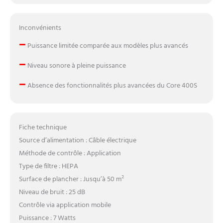
marque de confiance avec
plus de 300 000 clients
dans plus de 11 pays; Nous
Inconvénients
offrons une garantie de 2
–
Puissance limitée comparée aux modèles plus avancés
ans, si vous avez des
questions avant ou après
–
Niveau sonore à pleine puissance
votre achat, n'hésitez pas à
contacter notre équipe de
–
Absence des fonctionnalités plus avancées du Core 400S
service professionnel;
Remarque: Nous
recommandons de
remplacer le filtre au moins
Fiche technique
tous les 6 à 12 mois;
Source d’alimentation : Câble électrique
Veuillez retirer le sac en
plastique du nouveau filtre
Méthode de contrôle : Application
avant l'utilisation
Type de filtre : HEPA
Surface de plancher : Jusqu’à 50 m²
Niveau de bruit : 25 dB
Contrôle via application mobile
Puissance : 7 Watts