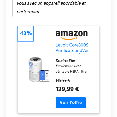
vous avec un appareil abordable et
performant.
-13%
Levoit Core300S
Purificateur d'Air
CADR240m³/h
𝑹𝒆𝒔𝒑𝒊𝒓𝒆𝒛 𝑷𝒍𝒖𝒔
HEPA Capture
𝑭𝒂𝒄𝒊𝒍𝒆𝒎𝒆𝒏𝒕:Avec
contre Allergie
véritable HEPA filtre,
LEVOIT Core 300S
149,99 €
capture pollen,
129,99 €
graminées, particules de
fumée, squames
d'animaux, PM2.5,
soulagant les réactions
allergiques: la toux, le
nez bouché, les