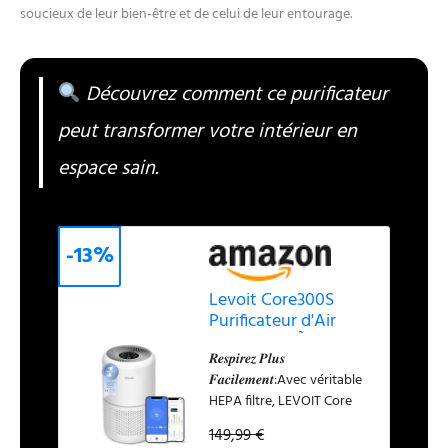
soucieux de leur bien-être et de celui de leur entourage.
Découvrez comment ce purificateur
peut transformer votre intérieur en
espace sain.
-13%
Levoit Core300S
Purificateur d'Air
CADR240m³/h HEPA
𝑹𝒆𝒔𝒑𝒊𝒓𝒆𝒛 𝑷𝒍𝒖𝒔
Capture contre
𝑭𝒂𝒄𝒊𝒍𝒆𝒎𝒆𝒏𝒕:Avec véritable
Allergie
HEPA filtre, LEVOIT Core
300S capture pollen,
149,99 €
graminées, particules de