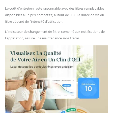
appropriée peut être
adaptée en fonction de la
Le coût d’entretien reste raisonnable avec des filtres remplaçables
qualité de l'air. Un
disponibles à un prix compétitif, autour de 30€. La durée de vie du
purificateur plus intuitif et
plus intelligent qui
filtre dépend de l’intensité d’utilisation.
améliore votre qualité de
L’indicateur de changement de filtre, combiné aux notifications de
vie; Remarque : Nous
avons modifié les niveaux
l’application, assure une maintenance sans tracas.
de qualité de l'air pour les
PM2,5; Après le
changement, nous
adoptons des normes plus
strictes pour vous fournir
de meilleurs services de
purification 𝑼𝒍𝒕𝒓𝒂-
𝑺𝒊𝒍𝒆𝒏𝒄𝒊𝒆𝒖𝒙: Activez Mode
Veille, profitez de vos
rêves, laissez le LEVOIT
Core 300S fonctionner à
un niveau de bruit de 22dB
et éteignez
automatiquement le