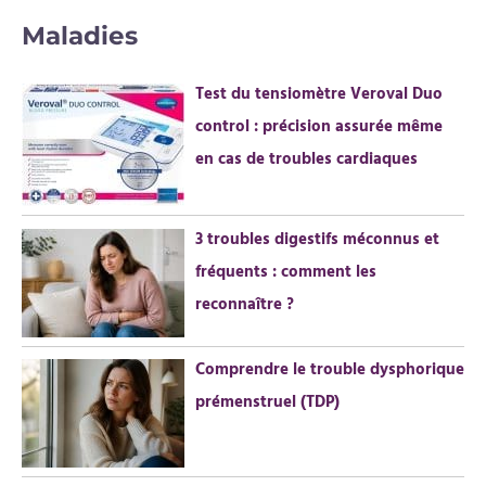
c
Maladies
h
e
Test du tensiomètre Veroval Duo
r
control : précision assurée même
c
en cas de troubles cardiaques
h
e
r
3 troubles digestifs méconnus et
fréquents : comment les
:
reconnaître ?
Comprendre le trouble dysphorique
prémenstruel (TDP)