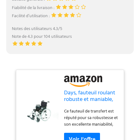
Fiabilité de la livraison :
Facilité d’utilisation :
Notes des utilisateurs 4.3/5
Note de 4.3 pour 104 utilisateurs
Days, fauteuil roulant
robuste et maniable,
fauteuil de transfert,
Ce fauteuil de transfert est
fauteuil auto-
réputé pour sa robustesse et
propolusion,
son excellente maniabilité,
Tourbillon, Whirl,
idéal pour une utilisation en
largeur 45 cm, Argent,
intérieur Conçu pour une
chaise roulante pour