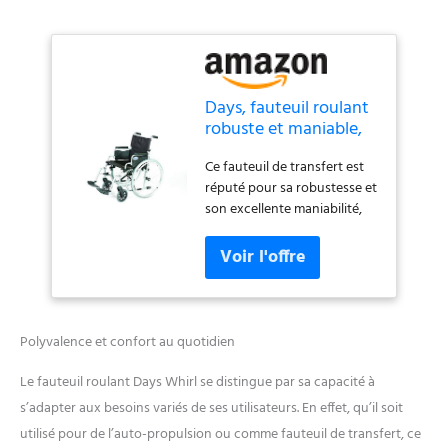
Days, fauteuil roulant
robuste et maniable,
fauteuil de transfert,
Ce fauteuil de transfert est
fauteuil auto-
réputé pour sa robustesse et
propolusion,
son excellente maniabilité,
Tourbillon, Whirl,
idéal pour une utilisation en
largeur 45 cm, Argent,
intérieur Conçu pour une
chaise roulante pour
utilisation intensive avec un
personnes âgées,
dossier cassant et des
handicapées
accoudoirs amovibles.
Repose-pieds réglables et
Polyvalence et confort au quotidien
amovibles Equipé d'un
rembourrage de qualité pour
Le fauteuil roulant Days Whirl se distingue par sa capacité à
fournir un grand confort et
s’adapter aux besoins variés de ses utilisateurs. En effet, qu’il soit
soutien à l'utilisateur. Avec
utilisé pour de l’auto-propulsion ou comme fauteuil de transfert, ce
sangles de soutien au niveau