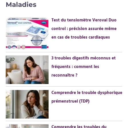
Maladies
h
e
Test du tensiomètre Veroval Duo
r
control : précision assurée même
c
en cas de troubles cardiaques
h
e
r
3 troubles digestifs méconnus et
fréquents : comment les
:
reconnaître ?
Comprendre le trouble dysphorique
prémenstruel (TDP)
Comprendre les troubles du