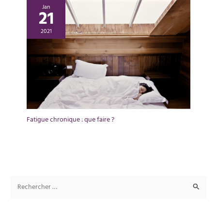
Jan
21
2021
Fatigue chronique : que faire ?
R
e
c