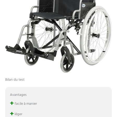
Bilan du test
Avantages
+
facile à manier
+
léger