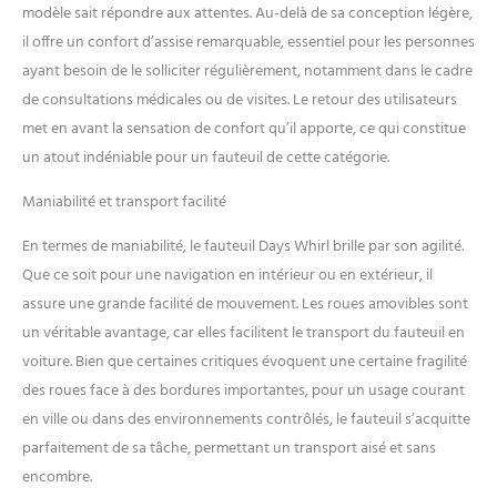
modèle sait répondre aux attentes. Au-delà de sa conception légère,
des mollets Comprend un
cadre en acier robuste et
il offre un confort d’assise remarquable, essentiel pour les personnes
durable avec des pneus
ayant besoin de le solliciter régulièrement, notamment dans le cadre
increvables pour plus de
de consultations médicales ou de visites. Le retour des utilisateurs
sécurité. Une ceinture de
met en avant la sensation de confort qu’il apporte, ce qui constitue
sécurité est inclus Idéal pour
les personnes âgées,
un atout indéniable pour un fauteuil de cette catégorie.
handicapées qui necessite
d'être en fauteuil roulant ou
Maniabilité et transport facilité
qui ne peuvent
En termes de maniabilité, le fauteuil Days Whirl brille par son agilité.
s'autopropulser
Que ce soit pour une navigation en intérieur ou en extérieur, il
assure une grande facilité de mouvement. Les roues amovibles sont
un véritable avantage, car elles facilitent le transport du fauteuil en
voiture. Bien que certaines critiques évoquent une certaine fragilité
des roues face à des bordures importantes, pour un usage courant
en ville ou dans des environnements contrôlés, le fauteuil s’acquitte
parfaitement de sa tâche, permettant un transport aisé et sans
encombre.