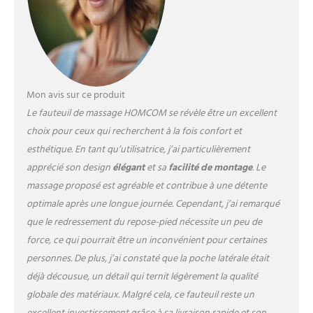
surdimensionné, recouvert
de revêtement synthétique
et d'un rembourrage en
mousse épaisse (dossier de
20 cm, assise de 22 cm),
notre fauteuil inclinable offre
Mon avis sur ce produit
un confort extraordinaire
pour s'allonger et se
Le fauteuil de massage HOMCOM se révèle être un excellent
détendre. TÉLÉCOMMANDE
choix pour ceux qui recherchent à la fois confort et
& POCHE DE RANGEMENT :
esthétique. En tant qu’utilisatrice, j’ai particulièrement
fauteuil massant relaxant
apprécié son design
élégant
et sa
facilité de montage
. Le
avec télécommande
programmable (durée
massage proposé est agréable et contribue à une détente
massage, mode, intensité)
optimale après une longue journée. Cependant, j’ai remarqué
incluse - Poche de
que le redressement du repose-pied nécessite un peu de
rangement latérale
force, ce qui pourrait être un inconvénient pour certaines
(télécommande, journal,
programme TV, etc...)
personnes. De plus, j’ai constaté que la poche latérale était
CONCEPTION, FABRICATION
déjà décousue, un détail qui ternit légèrement la qualité
DE QUALITÉ : châssis en acier
globale des matériaux. Malgré cela, ce fauteuil reste un
robuste, structure en bois :