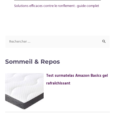
Solutions efficaces contre le ronflement : guide complet
R
e
c
Sommeil & Repos
h
e
Test surmatelas Amazon Basics gel
r
rafraîchissant
c
h
e
r