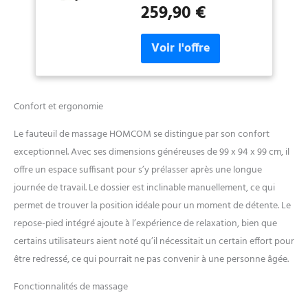
259,90 €
dont 4 points pour le dos, 2
points au niveau des cuisses
et 2 points au niveau des
mollets - Fauteuil massant
idéal pour atténuer vos
tensions musculaires du dos,
stimuler votre circulation
Confort et ergonomie
sanguine, etc... POSITION
DOSSIER & REPOSE-PIED
Le fauteuil de massage HOMCOM se distingue par son confort
AJUSTABLE : fauteuil de
exceptionnel. Avec ses dimensions généreuses de 99 x 94 x 99 cm, il
relaxation à inclinaison du
dossier inclinable (jusqu'à
offre un espace suffisant pour s’y prélasser après une longue
165°) et position du repose-
journée de travail. Le dossier est inclinable manuellement, ce qui
pied ajustable : ces 2
permet de trouver la position idéale pour un moment de détente. Le
fonctions sont manuelles
repose-pied intégré ajoute à l’expérience de relaxation, bien que
GRAND CONFORT : design
surdimensionné, recouvert
certains utilisateurs aient noté qu’il nécessitait un certain effort pour
de revêtement synthétique
être redressé, ce qui pourrait ne pas convenir à une personne âgée.
et d'un rembourrage en
mousse épaisse (dossier de
Fonctionnalités de massage
20 cm, assise de 22 cm),