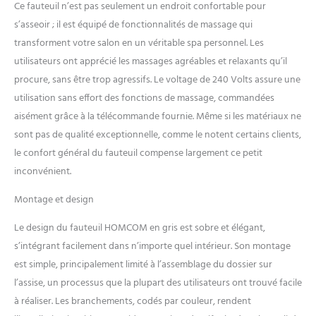
notre fauteuil inclinable offre
Ce fauteuil n’est pas seulement un endroit confortable pour
un confort extraordinaire
s’asseoir ; il est équipé de fonctionnalités de massage qui
pour s'allonger et se
transforment votre salon en un véritable spa personnel. Les
détendre. TÉLÉCOMMANDE
utilisateurs ont apprécié les massages agréables et relaxants qu’il
& POCHE DE RANGEMENT :
fauteuil massant relaxant
procure, sans être trop agressifs. Le voltage de 240 Volts assure une
avec télécommande
utilisation sans effort des fonctions de massage, commandées
programmable (durée
aisément grâce à la télécommande fournie. Même si les matériaux ne
massage, mode, intensité)
sont pas de qualité exceptionnelle, comme le notent certains clients,
incluse - Poche de
rangement latérale
le confort général du fauteuil compense largement ce petit
(télécommande, journal,
inconvénient.
programme TV, etc...)
CONCEPTION, FABRICATION
Montage et design
DE QUALITÉ : châssis en acier
robuste, structure en bois :
Le design du fauteuil HOMCOM en gris est sobre et élégant,
usage pérenne en toute
s’intégrant facilement dans n’importe quel intérieur. Son montage
sécurité - Revêtement
est simple, principalement limité à l’assemblage du dossier sur
synthétique agréable au
l’assise, un processus que la plupart des utilisateurs ont trouvé facile
toucher et facile à nettoyer
avec un chiffon humide
à réaliser. Les branchements, codés par couleur, rendent