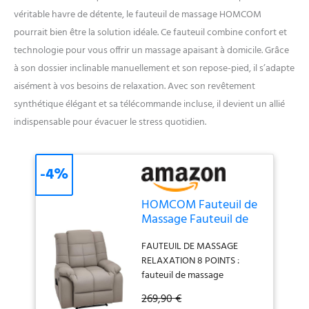
véritable havre de détente, le fauteuil de massage HOMCOM
pourrait bien être la solution idéale. Ce fauteuil combine confort et
technologie pour vous offrir un massage apaisant à domicile. Grâce
à son dossier inclinable manuellement et son repose-pied, il s’adapte
aisément à vos besoins de relaxation. Avec son revêtement
synthétique élégant et sa télécommande incluse, il devient un allié
indispensable pour évacuer le stress quotidien.
-4%
HOMCOM Fauteuil de
Massage Fauteuil de
Relaxation Massant
FAUTEUIL DE MASSAGE
Inclinable Gris
RELAXATION 8 POINTS :
fauteuil de massage
relaxation doté de 8 points
269,90 €
de massage par vibration,