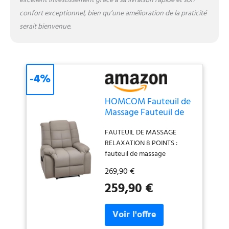
excellent investissement grâce à sa livraison rapide et son
usage pérenne en toute
confort exceptionnel, bien qu’une amélioration de la praticité
sécurité - Revêtement
synthétique agréable au
serait bienvenue.
toucher et facile à nettoyer
avec un chiffon humide
-4%
HOMCOM Fauteuil de
Massage Fauteuil de
Relaxation Massant
FAUTEUIL DE MASSAGE
Inclinable Gris
RELAXATION 8 POINTS :
fauteuil de massage
relaxation doté de 8 points
269,90 €
de massage par vibration,
259,90 €
dont 4 points pour le dos, 2
points au niveau des cuisses
et 2 points au niveau des
mollets - Fauteuil massant