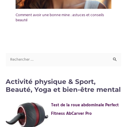
Comment avoir une bonne mine : astuces et conseils
beauté
R
e
c
Activité physique & Sport,
h
Beauté, Yoga et bien-être mental
e
r
Test de la roue abdominale Perfect
c
Fitness AbCarver Pro
h
e