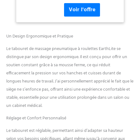
système pneumatique (air)
hydraulique), réglable,
au lieu d'un système
sans CFC, chaise de
hydraulique (liquide) comme
salon médical pour le
d'autres tabourets. Hauteur
visage, noir
réglable : réglage de la
hauteur aussi simple que la
Un Design Ergonomique et Pratique
traction d'un levier de 48,3
cm à 66 cm, disponible en
Le tabouret de massage pneumatique à roulettes EarthLite se
plusieurs couleurs pour
distingue par son design ergonomique. Il est conçu pour offrir un
correspondre à votre table
soutien constant grâce à sa mousse ferme, ce qui réduit
de massage. Siège pivotant à
efficacement la pression sur vos hanches et cuisses durant de
360° : poids utile de 158,8 kg.
Le siège pivotant à 360
longues heures de travail. J’ai personnellement apprécié le fait que le
degrés vous donne la
siège ne s’enfonce pas, offrant ainsi une expérience confortable et
possibilité de changer de
stable, essentielle pour une utilisation prolongée dans un salon ou
direction avec facilité. Siège
un cabinet médical.
rembourré généreux de 7,6
cm offrant un grand confort.
Réglage et Confort Personnalisé
Le tabouret est réglable, permettant ainsi d’adapter sa hauteur
selon vos besoins spécifiques, allant même jusqu’à convenir aux