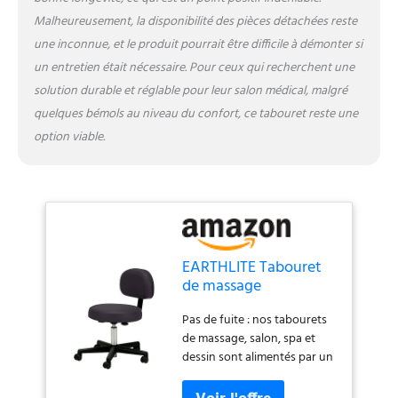
Malheureusement, la disponibilité des pièces détachées reste
une inconnue, et le produit pourrait être difficile à démonter si
un entretien était nécessaire. Pour ceux qui recherchent une
solution durable et réglable pour leur salon médical, malgré
quelques bémols au niveau du confort, ce tabouret reste une
option viable.
EARTHLITE Tabouret
de massage
pneumatique à
Pas de fuite : nos tabourets
roulettes avec dossier
de massage, salon, spa et
– Pas de fuite (par
dessin sont alimentés par un
rapport à
système pneumatique (air)
hydraulique), réglable,
au lieu d'un système