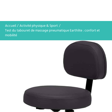
Accueil
Activité physique & Sport
Test du tabouret de massage pneumatique Earthlite : confort et
mobilité