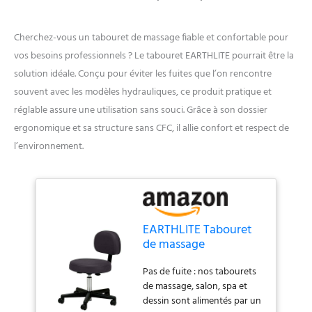
Cherchez-vous un tabouret de massage fiable et confortable pour
vos besoins professionnels ? Le tabouret EARTHLITE pourrait être la
solution idéale. Conçu pour éviter les fuites que l’on rencontre
souvent avec les modèles hydrauliques, ce produit pratique et
réglable assure une utilisation sans souci. Grâce à son dossier
ergonomique et sa structure sans CFC, il allie confort et respect de
l’environnement.
EARTHLITE Tabouret
de massage
pneumatique à
Pas de fuite : nos tabourets
roulettes avec dossier
de massage, salon, spa et
– Pas de fuite (par
dessin sont alimentés par un
rapport à