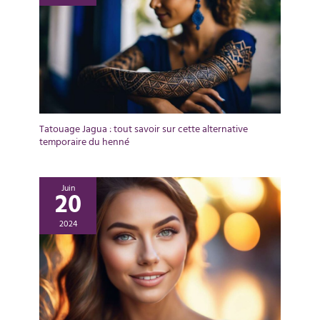
Tatouage Jagua : tout savoir sur cette alternative
temporaire du henné
Juin
20
2024