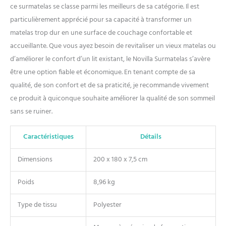
●【Certifié & Fiable】 Le
ce surmatelas se classe parmi les meilleurs de sa catégorie. Il est
surmatelas a passé les
particulièrement apprécié pour sa capacité à transformer un
certifications rigoureuses
matelas trop dur en une surface de couchage confortable et
Oeko-Tex (voir les détails
accueillante. Que vous ayez besoin de revitaliser un vieux matelas ou
dans la section
d’améliorer le confort d’un lit existant, le Novilla Surmatelas s’avère
“caractéristiques durables”
ci-dessous) et CertiPUR-US
être une option fiable et économique. En tenant compte de sa
(voir les détails en
qualité, de son confort et de sa praticité, je recommande vivement
recherchant “Novilla” sur le
ce produit à quiconque souhaite améliorer la qualité de son sommeil
site officiel de CertiPUR).
sans se ruiner.
Caractéristiques
Détails
Dimensions
200 x 180 x 7,5 cm
Poids
8,96 kg
Type de tissu
Polyester