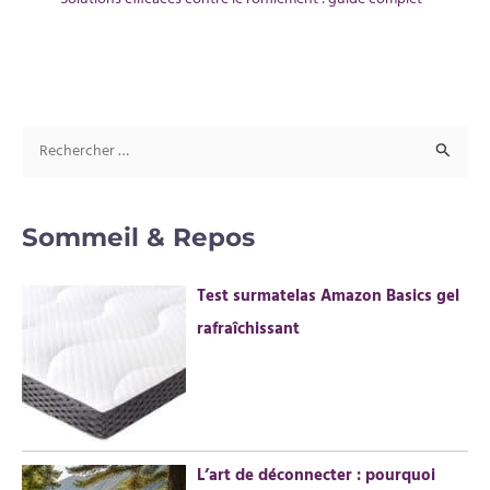
R
e
c
Sommeil & Repos
h
e
Test surmatelas Amazon Basics gel
r
rafraîchissant
c
h
e
r
L’art de déconnecter : pourquoi
: