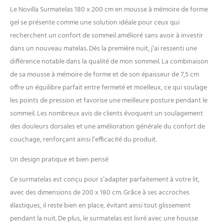
Les quatre coins du Novilla
Le Novilla Surmatelas 180 x 200 cm en mousse à mémoire de forme
surmatelas 180x200 cm sont
gel se présente comme une solution idéale pour ceux qui
équipés de bandes
élastiques antidérapantes,
recherchent un confort de sommeil amélioré sans avoir à investir
qui peuvent verrouiller
dans un nouveau matelas. Dès la première nuit, j’ai ressenti une
fermement le surmatelas sur
différence notable dans la qualité de mon sommeil. La combinaison
le matelas. Le tissu inférieur
de sa mousse à mémoire de forme et de son épaisseur de 7,5 cm
du surmatelas Novilla est un
tissu à particules
offre un équilibre parfait entre fermeté et moelleux, ce qui soulage
antidérapantes, ce qui
les points de pression et favorise une meilleure posture pendant le
augmente la friction. Même
sommeil. Les nombreux avis de clients évoquent un soulagement
si vous roulez librement sur
des douleurs dorsales et une amélioration générale du confort de
le lit, le surmatelas reste
immobile. ●【Maintenir Une
couchage, renforçant ainsi l’efficacité du produit.
Température De Sommeil
Un design pratique et bien pensé
Confortable】 L'intérieur du
Novilla surmatelas 180x200
Ce surmatelas est conçu pour s’adapter parfaitement à votre lit,
cm est composé d'une
mousse à mémoire de forme
avec des dimensions de 200 x 180 cm. Grâce à ses accroches
en gel et d'une mousse
élastiques, il reste bien en place, évitant ainsi tout glissement
confortable. La mousse à
pendant la nuit. De plus, le surmatelas est livré avec une housse
mémoire de forme en gel