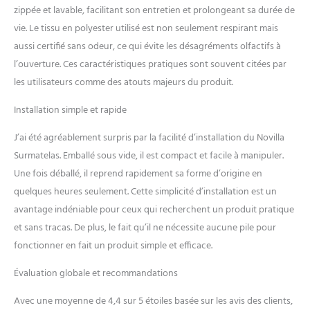
zippée et lavable, facilitant son entretien et prolongeant sa durée de
peut absorber l'excès de
chaleur du corps,
vie. Le tissu en polyester utilisé est non seulement respirant mais
permettant au corps de
aussi certifié sans odeur, ce qui évite les désagréments olfactifs à
maintenir une température
l’ouverture. Ces caractéristiques pratiques sont souvent citées par
confortable pendant le
les utilisateurs comme des atouts majeurs du produit.
sommeil. La mousse
confortable épaisse offre un
Installation simple et rapide
meilleur soutien au corps,
favorisant un sommeil
J’ai été agréablement surpris par la facilité d’installation du Novilla
profond. ●【Un Produit
Surmatelas. Emballé sous vide, il est compact et facile à manipuler.
Plein De Sécurité】 Le
surmatelas 180x200 cm
Une fois déballé, il reprend rapidement sa forme d’origine en
Novilla a passé les
quelques heures seulement. Cette simplicité d’installation est un
certifications strictes OEKO-
avantage indéniable pour ceux qui recherchent un produit pratique
TEX et CertiPUR-US, le tissu
et sans tracas. De plus, le fait qu’il ne nécessite aucune pile pour
est doux pour la peau et
fonctionner en fait un produit simple et efficace.
fiable, l'éponge ne dégage
aucune odeur, vous
Évaluation globale et recommandations
permettant d'utiliser avec
plus de confiance et de
Avec une moyenne de 4,4 sur 5 étoiles basée sur les avis des clients,
dormir plus paisiblement.