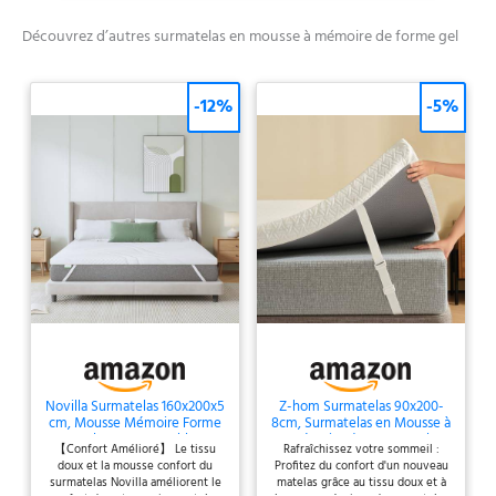
site officiel de CertiPUR).
Parfaitement Le Surmatelas
Découvrez d’autres surmatelas en mousse à mémoire de forme gel
Novilla Sur Votre Matelas】
Les quatre coins du Novilla
surmatelas 180x200 cm sont
-12%
-5%
équipés de bandes
élastiques antidérapantes,
qui peuvent verrouiller
fermement le surmatelas sur
le matelas. Le tissu inférieur
du surmatelas Novilla est un
tissu à particules
antidérapantes, ce qui
augmente la friction. Même
si vous roulez librement sur
le lit, le surmatelas reste
immobile. ●【Maintenir Une
Température De Sommeil
Novilla Surmatelas 160x200x5
Z-hom Surmatelas 90x200-
Confortable】 L'intérieur du
cm, Mousse Mémoire Forme
8cm, Surmatelas en Mousse à
Novilla surmatelas 180x200
Gel, Housse Lavable
Mémoire de Forme Gel,
【Confort Amélioré】 Le tissu
Rafraîchissez votre sommeil :
Mousse en Matériau Bambou,
cm est composé d'une
doux et la mousse confort du
Profitez du confort d'un nouveau
Évacuation de L'humidité,
mousse à mémoire de forme
surmatelas Novilla améliorent le
matelas grâce au tissu doux et à
avec Design Antidérapant et