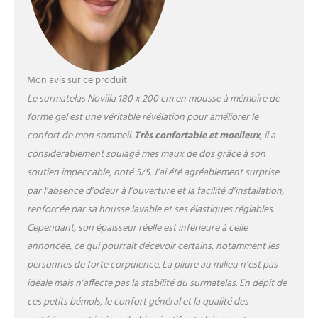
antidérapantes, ce qui
augmente la friction. Même
si vous roulez librement sur
le lit, le surmatelas reste
immobile. ●【Maintenir Une
Mon avis sur ce produit
Température De Sommeil
Confortable】 L'intérieur du
Le surmatelas Novilla 180 x 200 cm en mousse à mémoire de
Novilla surmatelas 180x200
forme gel est une véritable révélation pour améliorer le
cm est composé d'une
confort de mon sommeil.
Très confortable et moelleux
, il a
mousse à mémoire de forme
considérablement soulagé mes maux de dos grâce à son
en gel et d'une mousse
confortable. La mousse à
soutien impeccable, noté 5/5. J’ai été agréablement surprise
mémoire de forme en gel
par l’absence d’odeur à l’ouverture et la facilité d’installation,
peut absorber l'excès de
renforcée par sa housse lavable et ses élastiques réglables.
chaleur du corps,
Cependant, son épaisseur réelle est inférieure à celle
permettant au corps de
maintenir une température
annoncée, ce qui pourrait décevoir certains, notamment les
confortable pendant le
personnes de forte corpulence. La pliure au milieu n’est pas
sommeil. La mousse
idéale mais n’affecte pas la stabilité du surmatelas. En dépit de
confortable épaisse offre un
ces petits bémols, le confort général et la qualité des
meilleur soutien au corps,