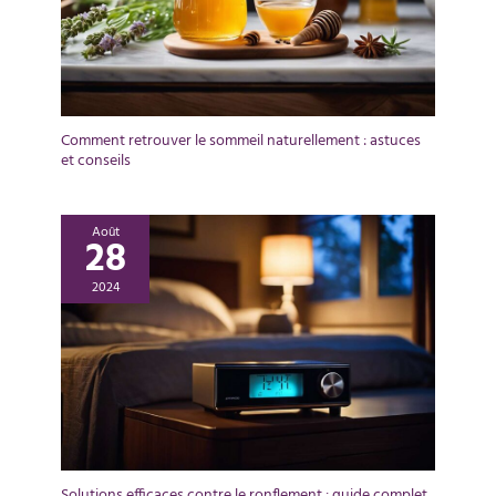
Comment retrouver le sommeil naturellement : astuces
et conseils
Août
28
2024
Solutions efficaces contre le ronflement : guide complet