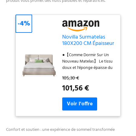
produit vous promet des nuits paisibles et réparatrices.
-4%
Novilla Surmatelas
180X200 CM Épaisseur
7.5 CM en Mousse à
●【Comme Dormir Sur Un
Mémoire de Forme
Nouveau Matelas】 Le tissu
doux et l'éponge épaisse du
Novilla surmatelas 180x200
105,30 €
cm peuvent redonner vie à
101,56 €
votre vieux matelas. Pas
besoin de changer le
matelas, ajoutez simplement
le Novilla surmatelas pour
profiter du confort d'un tout
nouveau matelas. ●【Fixez
Parfaitement Le Surmatelas
Confort et soutien : une expérience de sommeil transformée
Novilla Sur Votre Matelas】