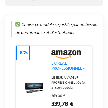
Choisir ce modèle se justifie par un besoin
de performance et d’esthétique.
-8%
L'OREAL
PROFESSIONNEL -
SteamPod 4 -
LISSEUR A VAPEUR
Coiffage Rapide -
PROFESSIONNEL : Ce fer
Technologie
à lisser/boucler
Vapeur Brevetée -
professionnel à la
Tous Types De
369,00 €
technologie vapeur
Cheveux
339,78 €
brevetée possède des