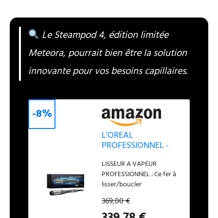
Le Steampod 4, édition limitée
Meteora, pourrait bien être la solution
innovante pour vos besoins capillaires.
-8%
L'OREAL
PROFESSIONNEL -
SteamPod 4 -
LISSEUR A VAPEUR
Coiffage Rapide -
PROFESSIONNEL : Ce fer à
Technologie Vapeur
lisser/boucler
Brevetée - Tous
professionnel à la
Types De Cheveux
369,00 €
technologie vapeur
339,78 €
brevetée possède des