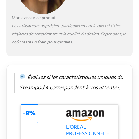
des boucles plus
rebondies*. Ses plaques
externes chauffantes et
Mon avis sur ce produit
plus larges diffusent une
Les utilisateurs apprécient particulièrement la diversité des
chaleur douce jusqu'à
réglages de température et la qualité du design. Cependant, le
100°C pour des boucles
coût reste un frein pour certains.
mieux définies. NOS
CONSEILS DE PRO :
Appliquer le soin
SteamPod avant
d'utiliser le SteamPod 4
pour protéger les
Évaluez si les caractéristiques uniques du
cheveux. L'appareil
Steampod 4 correspondent à vos attentes.
s'utilise avec une eau
sans
calcaire/déminéralisée
uniquement. Choisir le
-8%
peigne et la température
adaptés à chaque type
L'OREAL
de cheveux. L'EXPERTISE
PROFESSIONNEL -
PROFESSIONNELLE A