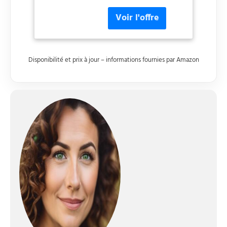
plaques intérieures en
céramique résistantes,
qui adhèrent à tous les
types de cheveux pour
un effet lisse, bouclé,
wavy ou brushing.
Disponibilité et prix à jour – informations fournies par Amazon
CONTROLE INTELLIGENT
DE LA CHALEUR : Le
lisseur SteamPod 4
propose 3 températures
(180°C, 200°C, 210°C) et 3
peignes différents pour
s'adapter à tous les
cheveux. Le coiffage est
3x plus rapide*, les
cheveux 2x plus lisses*,
avec -95% de
dommages.** NOUVEAU
DESIGN ERGONOMIQUE :
Les extrémités du
SteamPod 4 sont plus
fines et plus rondes pour