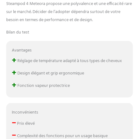
l'innovation au service de
Steampod 4 Meteora propose une polyvalence et une efficacité rare
votre style avec des soins,
sur le marché. Décider de l’adopter dépendra surtout de votre
appareils et outils de
coiffure conçus par des
besoin en termes de performance et de design.
experts pour recréer chez
Bilan du test
vous l'excellence des
salons parisiens.
Avantages
+
Réglage de température adapté à tous types de cheveux
+
Design élégant et grip ergonomique
+
Fonction vapeur protectrice
Inconvénients
–
Prix élevé
–
Complexité des fonctions pour un usage basique