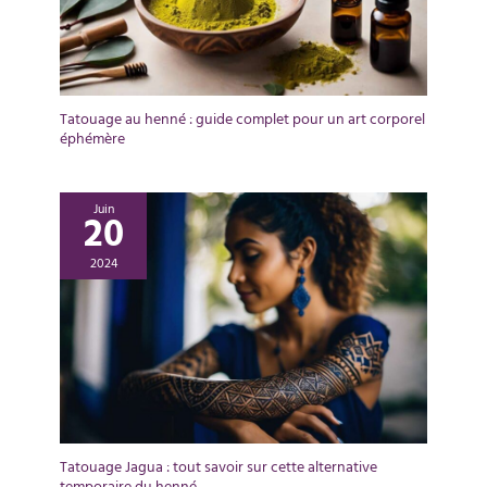
Tatouage au henné : guide complet pour un art corporel
éphémère
Juin
20
2024
Tatouage Jagua : tout savoir sur cette alternative