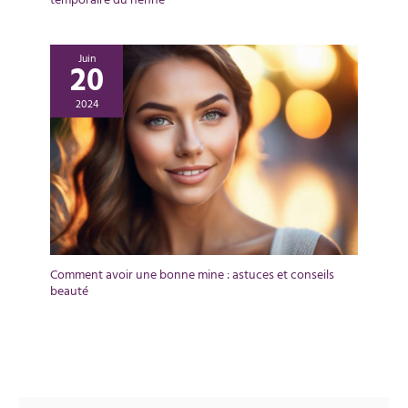
temporaire du henné
Juin
20
2024
Comment avoir une bonne mine : astuces et conseils
beauté