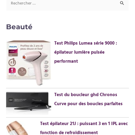
R
e
c
Beauté
h
e
Test Philips Lumea série 9000 :
r
épilateur lumière pulsée
c
performant
h
e
r
Test du boucleur ghd Chronos
:
Curve pour des boucles parfaites
Test épilateur 21J : puissant 3 en 1 IPL avec
fonction de refroidissement