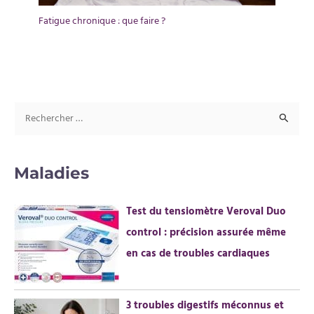
Fatigue chronique : que faire ?
R
e
c
Maladies
h
e
Test du tensiomètre Veroval Duo
r
control : précision assurée même
c
en cas de troubles cardiaques
h
e
r
3 troubles digestifs méconnus et