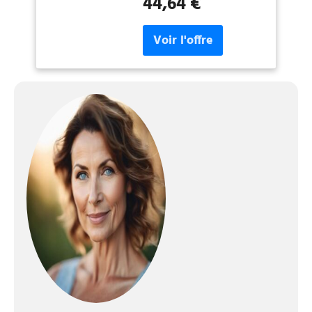
44,64 €
surface pour démarrer la
pesée Le grand écran LCD
facile à lire de la balance
pèse personne garantit des
résultats clairs sans épuiser
la batterie — la balance
s’éteint automatiquement
une fois la mesure
synchronisée avec
l’application OMRON
Connect Les données de la
balance de précision
OMRON HN300T2 peuvent
être combinées avec
d’autres mesures de santé,
comme la tension artérielle,
provenant d’autres appareils
OMRON Ce balance pèse
personne supporte 2
utilisateurs et inclut un
mode invité, permettant aux
utilisateurs réguliers comme