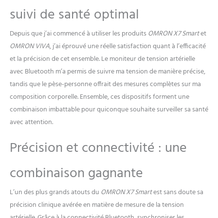
synchronisée avec
suivi de santé optimal
l’application OMRON
Connect Les données de la
balance de précision
Depuis que j’ai commencé à utiliser les produits
OMRON X7 Smart
et
OMRON HN300T2 peuvent
OMRON VIVA
, j’ai éprouvé une réelle satisfaction quant à l’efficacité
être combinées avec
et la précision de cet ensemble. Le moniteur de tension artérielle
d’autres mesures de santé,
avec Bluetooth m’a permis de suivre ma tension de manière précise,
comme la tension artérielle,
tandis que le pèse-personne offrait des mesures complètes sur ma
provenant d’autres appareils
OMRON Ce balance pèse
composition corporelle. Ensemble, ces dispositifs forment une
personne supporte 2
combinaison imbattable pour quiconque souhaite surveiller sa santé
utilisateurs et inclut un
avec attention.
mode invité, permettant aux
utilisateurs réguliers comme
Précision et connectivité : une
aux invités de suivre
facilement leur poids et leur
IMC.
combinaison gagnante
L’un des plus grands atouts du
OMRON X7 Smart
est sans doute sa
précision clinique avérée en matière de mesure de la tension
artérielle. Grâce à la connectivité Bluetooth, synchroniser les