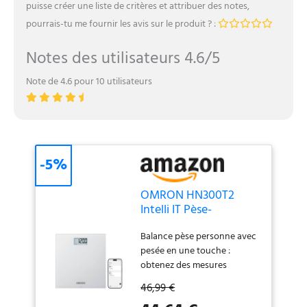
puisse créer une liste de critères et attribuer des notes,
pourrais-tu me fournir les avis sur le produit ? :
Notes des utilisateurs 4.6/5
Note de 4.6 pour 10 utilisateurs
-5%
OMRON HN300T2
Intelli IT Pèse-
personne connecté
Balance pèse personne avec
avec Bluetooth
pesée en une touche :
obtenez des mesures
précises en une seconde — il
46,99 €
suffit de poser le pied sur la