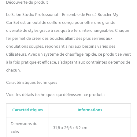
ergonomique, grâce à sa
Découverte du produit
forme en L avec poignée à
90 degrés, My CurlSet rend
Le Salon Studio Professional – Ensemble de Fers à Boucler My
le coiffage facile, rapide et
CurlSet est un outil de coiffure conçu pour offrir une grande
confortable Équilibré et
diversité de styles grâce à ses quatre fers interchangeables. Chaque
ergonomique, grâce à sa
fer permet de créer des boucles allant des plus serrées aux
forme en L avec poignée à
90 degrés, My CurlSet rend
ondulations souples, répondant ainsi aux besoins variés des
le coiffage facile, rapide et
utilisateurs. Avec un système de chauffage rapide, ce produit se veut
confortable Le fer à cheveux
à la fois pratique et efficace, s’adaptant aux contraintes de temps de
interchangeable est équipé
chacun.
de 4 fers pour passer d'un
look ondulé à un look bouclé
Caractéristiques techniques
en quelques secondes.
Diamètres disponibles : 11
Voici les détails techniques qui définissent ce produit :
mm - 19 mm - 25 mm - 32 mm
Température réglable de
120°C à 230°C et visible sur
Caractéristiques
Informations
l'écran LCD. Câble rotatif de 3
mètres
Dimensions du
31,8 x 26,6 x 6,2 cm
colis