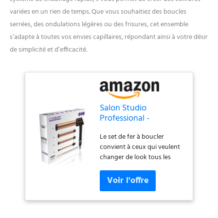
variées en un rien de temps. Que vous souhaitiez des boucles
serrées, des ondulations légères ou des frisures, cet ensemble
s’adapte à toutes vos envies capillaires, répondant ainsi à votre désir
de simplicité et d’efficacité.
Salon Studio
Professional -
Ensemble de Fers à
Le set de fer à boucler
Boucler My CurlSet -
convient à ceux qui veulent
Fer à Boucler
changer de look tous les
Interchangeable pour
jours. My CurlSet est le fer
Cheveux Frisés,
interchangeable qui vous
Boucles, Ondulations -
permet de créer des looks
4 Fers Différents avec
ondulés et bouclés en toute
Système de Chauffage
liberté Équilibré et
Rapide