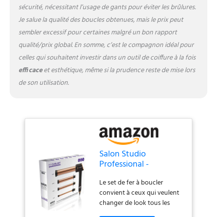
sécurité, nécessitant l’usage de gants pour éviter les brûlures.
Je salue la qualité des boucles obtenues, mais le prix peut
sembler excessif pour certaines malgré un bon rapport
qualité/prix global. En somme, c’est le compagnon idéal pour
celles qui souhaitent investir dans un outil de coiffure à la fois
efficace
et esthétique, même si la prudence reste de mise lors
de son utilisation.
Salon Studio
Professional -
Ensemble de Fers à
Le set de fer à boucler
Boucler My CurlSet -
convient à ceux qui veulent
Fer à Boucler
changer de look tous les
Interchangeable pour
jours. My CurlSet est le fer
Cheveux Frisés,