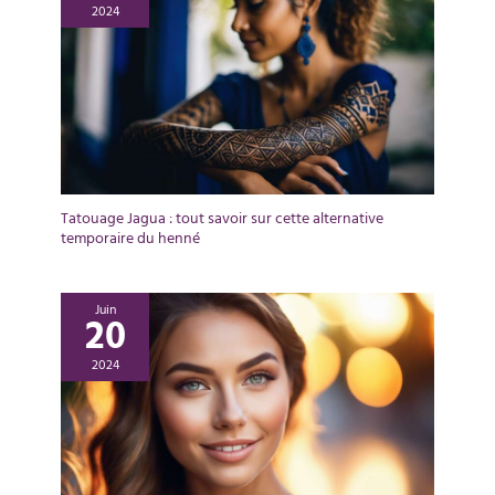
2024
Tatouage Jagua : tout savoir sur cette alternative
temporaire du henné
Juin
20
2024