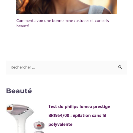
Comment avoir une bonne mine : astuces et conseils
beauté
R
e
c
Beauté
h
e
Test du philips lumea prestige
r
BRI954/00 : épilation sans fil
c
polyvalente
h