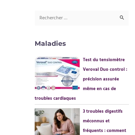
R
e
c
Maladies
h
e
Test du tensiomètre
r
Veroval Duo control :
c
précision assurée
h
même en cas de
e
troubles cardiaques
r
3 troubles digestifs
méconnus et
:
fréquents : comment