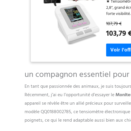
★ Tensiomètre 
De Donnée
2,8", grand éc
forte visibilit
l'enregistreme
107,79 €
haute perform
103,79 
type étape 08
capacité, don
brassard : Pet
brassard moyen
la circonfére
peuvent être s
★Opération à 
un compagnon essentiel pour 
une méthode d
une bonne répé
En tant que passionnée des animaux, je suis toujours
affichera un 
hôpitaux vété
Récemment, j’ai eu l’opportunité d’essayer le
Monite
éléphants et 
appareil se révèle être un allié précieux pour surveil
modèle QQ0188002785, ce tensiomètre électronique of
poignets, ce qui le rend adaptable aussi bien aux ch