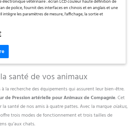
électronique vétérinaire : écran LCD couleur haute définition de
s
ran de police, fournit des interfaces en chinois et en anglais et une
é. Il intègre les paramètres de mesure, l'affichage, la sortie et
nt. ★ Puce ST haute performance : le MCU utilise une puce ST
ance, qui prend fortement en charge la solution de déviation de
€
A-VET, et stocke 100 ensembles de données dans une grande
t les données mesurées peuvent être examinées. ★3 modes de
it brassard : la circonférence du membre est inférieure à 13 cm,
 : la circonférence du membre est de 8 à 26 cm, grand brassard :
nce du membre est supérieure à 25 cm. Les poignets correspondants
électionnés en fonction de différentes tailles d'animaux
une touche : mesure automatique de la pression artérielle, adopte
la santé de vos animaux
e mesure de dégonflage oscillométrique en plusieurs étapes, avec
tabilité. Lorsqu'une erreur de mesure se produit, l'appareil
 à la recherche des équipements qui assurent leur bien-être.
message d'erreur ★ Convient pour : animaux de compagnie,
rinaires, cliniques, fermes, etc. Chats/chiens/moutons/chevaux/
ur de Pression artérielle pour Animaux de Compagnie
. Cet
autres animaux.
ler la santé de nos amis à quatre pattes. Avec la marque
oiakus
,
fre trois modes de fonctionnement et trois tailles de
iens qu’aux chats.