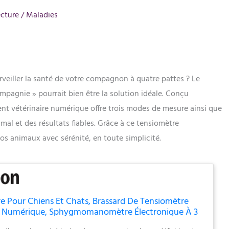
ecture
/
Maladies
veiller la santé de votre compagnon à quatre pattes ? Le
mpagnie » pourrait bien être la solution idéale. Conçu
nt vétérinaire numérique offre trois modes de mesure ainsi que
imal et des résultats fiables. Grâce à ce tensiomètre
vos animaux avec sérénité, en toute simplicité.
e Pour Chiens Et Chats, Brassard De Tensiomètre
e Numérique, Sphygmomanomètre Électronique À 3
an LCD De 2,8 Pouces Et Mémoire De 100 Ensembles