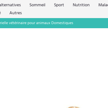
lternatives
Sommeil
Sport
Nutrition
Mala
é
Autres
érielle vétérinaire pour animaux Domestiques