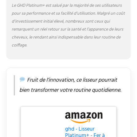
mouvement,
Le GHD Platinum+ est salué par la majorité de ses utilisateurs
ondulations ou boucles.
pour sa performance et sa facilité d’utilisation. Malgré un coût
Caractéristiques
d’investissement initial élevé, nombreux sont ceux qui
supplémentaires :
remarquent un réel retour sur la santé et l’apparence de leurs
trousse
thermorésistante incluse
cheveux, le rendant ainsi indispensable dans leur routine de
- chauffe en 20
coiffage.
secondes - mode veille
automatique si inutilisé
pendant 30 minutes - 3
ans de garantie - cordon
de 2,7m - voltage
Fruit de l’innovation, ce lisseur pourrait
universel - embout de
protection.
bien transformer votre routine quotidienne.
ghd - Lisseur
Platinum+ - Fer à