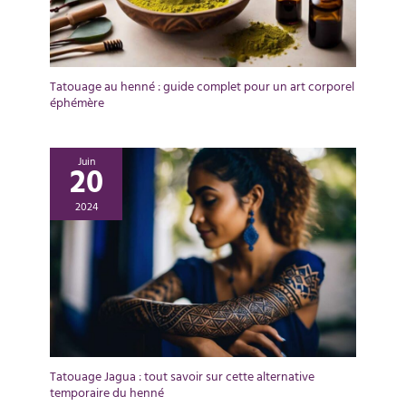
Tatouage au henné : guide complet pour un art corporel
éphémère
Juin
20
2024
Tatouage Jagua : tout savoir sur cette alternative
temporaire du henné