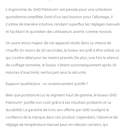
son design unique vous
L’ergonomie du GHD Platinum+ est pensée pour une utilisation
permet de réaliser des
coiffages à l'infini : cheveux
quotidienne simplifiée. Doté d’un seul bouton pour l’allumage, il
lisses, mouvement,
s’utilise de manière intuitive, rendant superflus les réglages manuels
ondulations ou boucles.
et facilitant le quotidien des utilisateurs avertis comme novices.
Caractéristiques
supplémentaires : trousse
Un autre atout majeur de cet appareil réside dans sa vitesse de
thermorésistante incluse -
chauffe. En moins de 20 secondes, le lisseur est prêt à être utilisé, ce
chauffe en 20 secondes -
mode veille automatique si
qui s’avère idéal pour les matins pressés. De plus, une fois la séance
inutilisé pendant 30
de coiffage terminée, le lisseur s’éteint automatiquement après 30
minutes - 3 ans de garantie
minutes d’inactivité, renforçant ainsi la sécurité.
- cordon de 2,7m - voltage
universel - embout de
Rapport qualité/prix : un investissement justifié ?
protection.
Bien que positionné sur le segment haut de gamme, le lisseur GHD
Platinum+ justifie son coût grâce à ses résultats probants et sa
durabilité. La garantie de trois ans offerte par GHD souligne la
confiance de la marque dans son produit. Cependant, l’absence de
réglage de température manuel peut en rebuter certains, qui