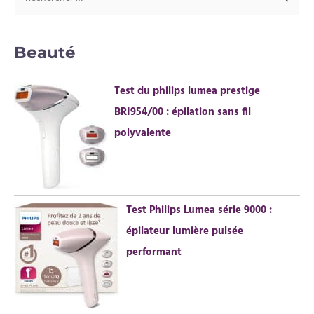
e
c
Beauté
h
e
Test du philips lumea prestige
r
BRI954/00 : épilation sans fil
c
polyvalente
h
e
r
Test Philips Lumea série 9000 :
:
épilateur lumière pulsée
performant