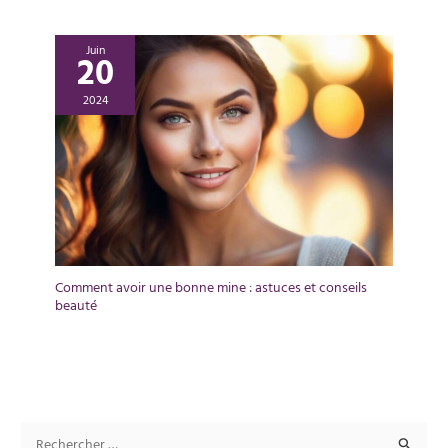
Juin
20
2024
Comment avoir une bonne mine : astuces et conseils
beauté
R