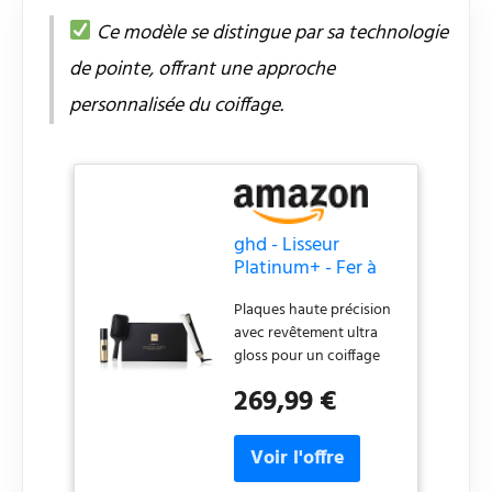
Ce modèle se distingue par sa technologie
de pointe, offrant une approche
personnalisée du coiffage.
ghd - Lisseur
Platinum+ - Fer à
lisser professionnel
Plaques haute précision
(Blanc) - Des
avec revêtement ultra
cheveux 75% plus
gloss pour un coiffage
brillants et 70%
sans effort et 75% de
plus forts -
269,99 €
brillance en plus**. Le 1er
S'adapte aux
styler ghd intelligent qui
besoins de vos
prédit les besoins de vos
cheveux - Brosse
cheveux pour des
ghd et Spray