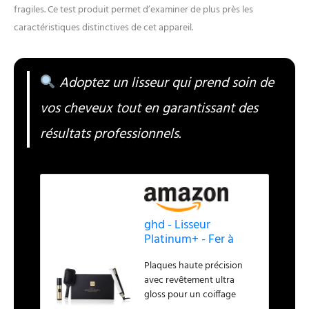
fragiles. Ce test produit permet d’examiner de plus près les
caractéristiques distinctives de cet appareil.
Adoptez un lisseur qui prend soin de
vos cheveux tout en garantissant des
résultats professionnels.
ghd - Lisseur
Platinum+ - Fer à
lisser professionnel
Plaques haute précision
(Blanc) - Des
avec revêtement ultra
cheveux 75% plus
gloss pour un coiffage
brillants et 70% plus