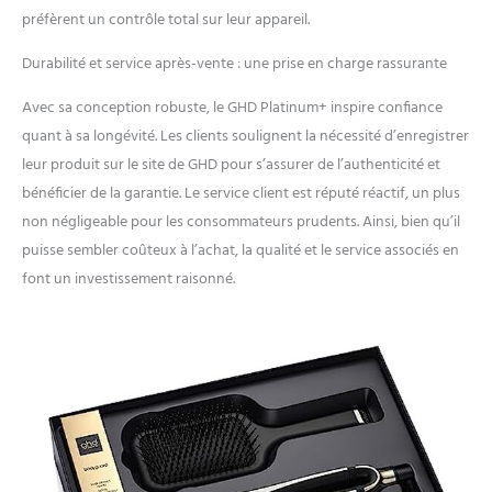
préfèrent un contrôle total sur leur appareil.
Durabilité et service après-vente : une prise en charge rassurante
Avec sa conception robuste, le GHD Platinum+ inspire confiance
quant à sa longévité. Les clients soulignent la nécessité d’enregistrer
leur produit sur le site de GHD pour s’assurer de l’authenticité et
bénéficier de la garantie. Le service client est réputé réactif, un plus
non négligeable pour les consommateurs prudents. Ainsi, bien qu’il
puisse sembler coûteux à l’achat, la qualité et le service associés en
font un investissement raisonné.