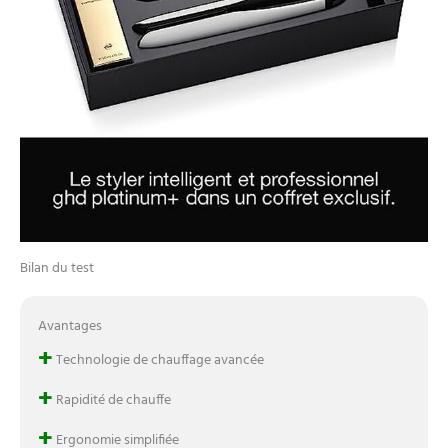
Bilan du test
Avantages
+
Technologie de chauffage avancée
+
Rapidité de chauffe
+
Ergonomie simplifiée