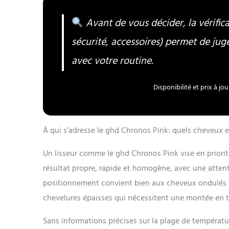
Avant de vous décider, la vérifica
sécurité, accessoires) permet de ju
avec votre routine.
Disponibilité et prix à j
À qui s’adresse le ghd Chronos Pink: quels cheveux e
Un lisseur comme le ghd Chronos Pink vise en priorit
résultat propre, rapide et homogène, avec une attention
positionnement convient bien aux cheveux ondulés à 
chevelures épaisses qui nécessitent une montée en t
Sans informations précises sur la plage de températu