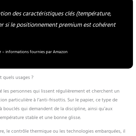
tion des caractéristiques clés (température,
ger si le positionnement premium est cohérent
our – informations fournies par Amazon
t quels usages ?
é les personnes qui lissent régulièrement et cherchent un
 particulière à l’anti-frisottis. Sur le papier, ce type de
bouclés qui demandent de la discipline, ainsi qu’aux
empérature stable et une bonne glisse.
re, le contrôle thermique ou les technologies embarquées, il