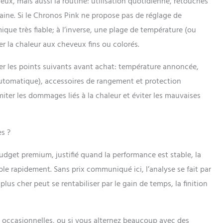
ux, mais aussi la routine: utilisation quotidienne, retouches
aine. Si le Chronos Pink ne propose pas de réglage de
que très fiable; à l’inverse, une plage de température (ou
r la chaleur aux cheveux fins ou colorés.
er les points suivants avant achat: température annoncée,
 automatique), accessoires de rangement et protection
iter les dommages liés à la chaleur et éviter les mauvaises
es ?
get premium, justifié quand la performance est stable, la
ble rapidement. Sans prix communiqué ici, l’analyse se fait par
plus cher peut se rentabiliser par le gain de temps, la finition
es occasionnelles, ou si vous alternez beaucoup avec des