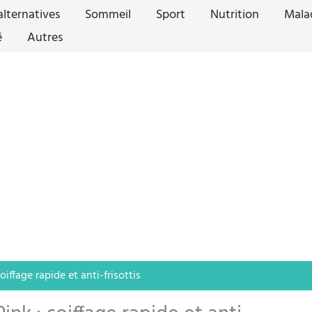
lternatives
Sommeil
Sport
Nutrition
Mala
é
Autres
iffage rapide et anti-frisottis