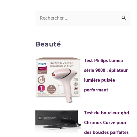
R
e
c
Beauté
h
e
Test Philips Lumea
r
série 9000 : épilateur
c
lumière pulsée
h
performant
e
r
Test du boucleur ghd
Chronos Curve pour
:
des boucles parfaites