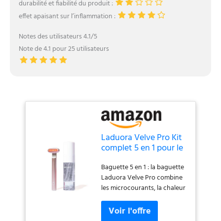
durabilité et fiabilité du produit :
effet apaisant sur l’inflammation :
Notes des utilisateurs 4.1/5
Note de 4.1 pour 25 utilisateurs
Laduora Velve Pro Kit
complet 5 en 1 pour le
visage et le cou |
Baguette 5 en 1 : la baguette
Massage à micro-
Laduora Velve Pro combine
courants et du visage |
les microcourants, la chaleur
Outil avancé de soins
thérapeutique et le massage
de la peau pour
du visage pour dynamiser la
nettoyer, soulever et
peau, réduire les ridules et
raffermir la peau (rose)