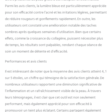
de complexe 8Pepta, d'acide
Parmi les avis clients, la lumière bleue est particulièrement appréciée
hyaluronique et de
pour son efficacité contre l’acné et les irritations légères, permettant
niacinamide pour améliorer
de réduire rougeurs et gonflements rapidement. En outre, les
vos traitements de baguette.
utilisateurs ont constaté une amélioration notable des taches
Contenu de l'emballage : 1
baguette Laduora Velve Pro
sombres après quelques semaines d’utilisation. Bien que certains
5 en 1, 1 sérum activateur
effets, comme la croissance du collagène, puissent nécessiter plus
8Pepta (50 ml), 1 adaptateur
de temps, les résultats sont palpables, rendant chaque séance de
mural, 1 câble de charge
soin un moment de détente et d’efficacité.
magnétique, 1 guide de
démarrage rapide.
Performances et avis clients
Il est intéressant de noter que la moyenne des avis clients atteint 4, 1
sur 5 étoiles, un chiffre qui témoigne de la satisfaction générale. De
nombreux utilisateurs rapportent une diminution significative de
l’inflammation et un rafraîchissement visible de la peau. À travers
leurs témoignages, il est clair que cet outil est non seulement
performant, mais également apprécié pour son efficacité à
promouvoir un teint plus éclatant. Certains partagent également