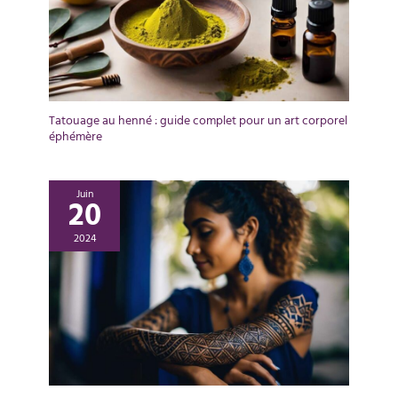
Tatouage au henné : guide complet pour un art corporel
éphémère
Juin
20
2024