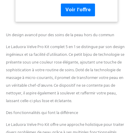
thérapeutique et le massage
de la peau pour
du visage pour dynamiser la
nettoyer, soulever et
peau, réduire les ridules et
raffermir la peau (rose)
favoriser un teint éclatant.
Thérapie à double longueur
d'onde pour le visage :
Un design avancé pour des soins de la peau hors du commun
basculez simplement entre
deux modes de couleur pour
Le Laduora Velve Pro Kit complet 5 en 1 se distingue par son design
créer un régime personnalisé
ingénieux et sa facilité d’utilisation. Ce petit bijou de technologie se
pour vos besoins individuels
présente sous une couleur rose élégante, ajoutant une touche de
de soins de la peau. 5
sophistication à votre routine de soins. Doté de la technologie de
minutes par jour : la
baguette Velve Pro ne
massage à micro-courants, il promet de transformer votre peau en
nécessite que 5 minutes par
un véritable chef-d’œuvre. Ce dispositif ne se contente pas de
jour pour voir des résultats
nettoyer, il aspire également à soulever et raffermir votre peau,
visibles. Portable et
laissant celle-ci plus lisse et éclatante.
rechargeable : emportez vos
soins de la peau lors de vos
Des fonctionnalités qui font la différence
déplacements avec notre
design rechargeable, format
Le Laduora Velve Pro Kit offre une approche holistique pour traiter
de poche. Sérum activateur
divers problèmes de peau grâce à ses multiples fonctionnalités.
8Pepta : un mélange unique