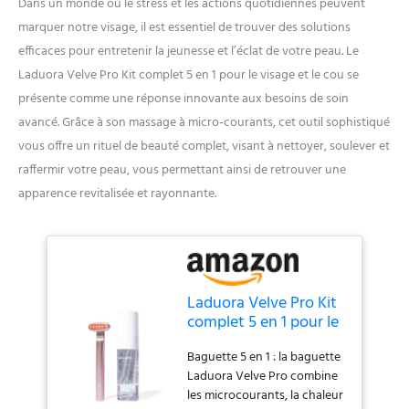
Dans un monde où le stress et les actions quotidiennes peuvent
marquer notre visage, il est essentiel de trouver des solutions
efficaces pour entretenir la jeunesse et l’éclat de votre peau. Le
Laduora Velve Pro Kit complet 5 en 1 pour le visage et le cou se
présente comme une réponse innovante aux besoins de soin
avancé. Grâce à son massage à micro-courants, cet outil sophistiqué
vous offre un rituel de beauté complet, visant à nettoyer, soulever et
raffermir votre peau, vous permettant ainsi de retrouver une
apparence revitalisée et rayonnante.
Laduora Velve Pro Kit
complet 5 en 1 pour le
visage et le cou |
Baguette 5 en 1 : la baguette
Massage à micro-
Laduora Velve Pro combine
courants et du visage |
les microcourants, la chaleur
Outil avancé de soins