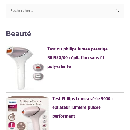
R
e
c
Beauté
h
e
Test du philips lumea prestige
r
BRI954/00 : épilation sans fil
c
polyvalente
h
e
r
Test Philips Lumea série 9000 :
:
épilateur lumière pulsée
performant