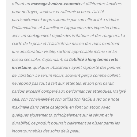
niacinamide pour améliorer
offrant un
massage à micro-courants
et différentes lumières
vos traitements de baguette.
pour nettoyer, soulever et raffermir la peau. J’ai été
Contenu de l'emballage : 1
particulièrement impressionnée par son efficacité à réduire
baguette Laduora Velve Pro
l’inflammation et à améliorer l’apparence des imperfections,
5 en 1, 1 sérum activateur
8Pepta (50 ml), 1 adaptateur
avec un soulagement rapide des irritations et des rougeurs. La
mural, 1 câble de charge
clarté de la peau et l’élasticité au niveau des rides montrent
magnétique, 1 guide de
une amélioration visible, surtout appréciable même sur les
démarrage rapide.
peaux sensibles. Cependant, sa
fiabilité à long terme reste
incertaine
, quelques utilisateurs ayant rapporté des pannes
de vibration. Le sérum inclus, souvent perçu comme collant,
ne répond pas tout à fait aux attentes, et son prix parait
parfois excessif comparé aux performances attendues. Malgré
cela, son convivialité et son utilisation facile, avec une note
maximale dans cette catégorie, en font un atout. Avec
quelques ajustements, principalement sur le sérum et la
durabilité, ce produit pourrait clairement se hisser parmi les
incontournables des soins de la peau.