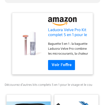
Laduora Velve Pro Kit
complet 5 en 1 pour le
visage et le cou |
Baguette 5 en 1 : la baguette
Massage à micro-
Laduora Velve Pro combine
courants et du visage |
les microcourants, la chaleur
Outil avancé de soins
thérapeutique et le massage
de la peau pour
du visage pour dynamiser la
nettoyer, soulever et
peau, réduire les ridules et
raffermir la peau (rose)
favoriser un teint éclatant.
Thérapie à double longueur
d'onde pour le visage :
Découvrez d’autres kits complets 5 en 1 pour le visage et le cou
basculez simplement entre
deux modes de couleur pour
créer un régime personnalisé
pour vos besoins individuels