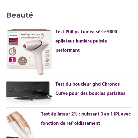
e
c
Beauté
h
e
Test Philips Lumea série 9000 :
r
épilateur lumière pulsée
c
performant
h
e
r
Test du boucleur ghd Chronos
:
Curve pour des boucles parfaites
Test épilateur 21J : puissant 3 en 1 IPL avec
fonction de refroidissement