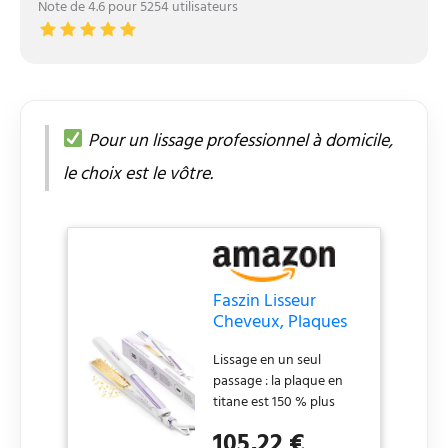
Note de 4.6 pour 5254 utilisateurs
Pour un lissage professionnel à domicile,
le choix est le vôtre.
Faszin Lisseur
Cheveux, Plaques
en Titane Lisse
Lissage en un seul
(Blanc)
passage : la plaque en
titane est 150 % plus
lisse que la céramique et
105,22 €
facilite le coiffage; La