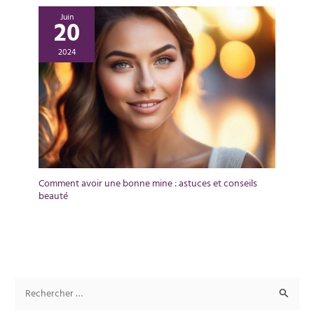
Juin
20
2024
Comment avoir une bonne mine : astuces et conseils
beauté
R