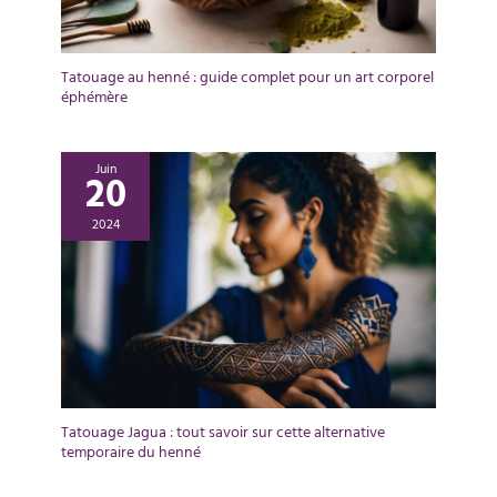
Tatouage au henné : guide complet pour un art corporel
éphémère
Juin
20
2024
Tatouage Jagua : tout savoir sur cette alternative
temporaire du henné