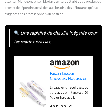
attentes. Plongeons ensemble dans un test détaillé de ce produit qui
promet de répondre aussi bien aux besoins des débutants qu’aux
exigences des professionnels du coiffage.
Une rapidité de chauffe inégalée pour
les matins pressés.
Faszin Lisseur
Cheveux, Plaques en
Titane Lisse (Blanc)
Lissage en un seul passage
: la plaque en titane est 150
% plus lisse que la
céramique et facilite le