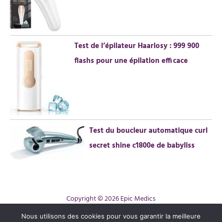
Test de l’épilateur Haarlosy : 999 900
flashs pour une épilation efficace
Test du boucleur automatique curl
secret shine c1800e de babyliss
Copyright © 2026 Epic Medics
Contact
Nous utilisons des cookies pour vous garantir la meilleure