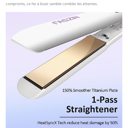
plaque flottante 3D peut
compromis, ce fer à lisser semble combler les attentes.
être inclinée de manière
flexible à différents angles
et peut être ajustée en
permanence au style que
vous créez et convient à
tous les types et
structures de cheveux.
Conçu par Faszin : conçu
par des ingénieurs
allemands à l'écoute des
clients : l'écran LCD est
clair et facile à lire, arrêt
automatique de 30
minutes pour une
utilisation sûre ; double
tension pour une
compatibilité mondiale
plus pratique, le câble
pivotant à 360 ° de 2,2 m
permet de coiffer vos