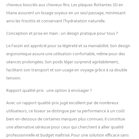
cheveux bouclés aux cheveux fins. Les plaques flottantes 3D en
souhaitée. Des dizaines de
millions d'ions : le fer à
titane assurent un lissage soyeux en un seul passage, minimisant
lisser Faszin avec 10
ainsi les frisottis et conservant l’hydratation naturelle.
millions d'ions
négatifs/cm³ aide à rendre
Conception et prise en main : un design pratique pour tous ?
les cheveux 23% plus
brillants et 28% plus lisses
Le Faszin est apprécié pour sa légèreté et sa maniabilité. Son design
et à réduire les frisottis.
ergonomique assure une utilisation confortable, même pour des
Vous obtiendrez des
séances prolongées. Son poids léger surprend agréablement,
cheveux souples pendant
facilitant son transport et son usage en voyage grâce à sa double
une longue période.
Appuyez brièvement sur le
tension.
bouton d'alimentation
pour allumer/éteindre la
Rapport qualité-prix : une option à envisager ?
fonction ionique. Facile à
utiliser : le fer à lisser de 30
Avec un rapport qualité-prix jugé excellent par de nombreux
x 110 mm de large, 39 %
utilisateurs, ce lisseur se distingue par sa performance à un coût
plus grand que les autres,
bien en-dessous de certaines marques plus connues. Il constitue
couvre plus de surface et
une alternative sérieuse pour ceux qui cherchent à allier qualité
est plus efficace pour les
professionnelle et budget maîtrisé. Pour une solution efficace sans
cheveux épais ou épais. La