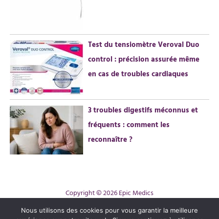
Test du tensiomètre Veroval Duo
control : précision assurée même
en cas de troubles cardiaques
3 troubles digestifs méconnus et
fréquents : comment les
reconnaître ?
Copyright © 2026 Epic Medics
Contact
Nous utilisons des cookies pour vous garantir la meilleure