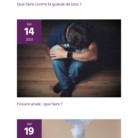
Que faire contre la gueule de bois ?
Jan
14
2021
Fissure anale : que faire ?
Jan
19