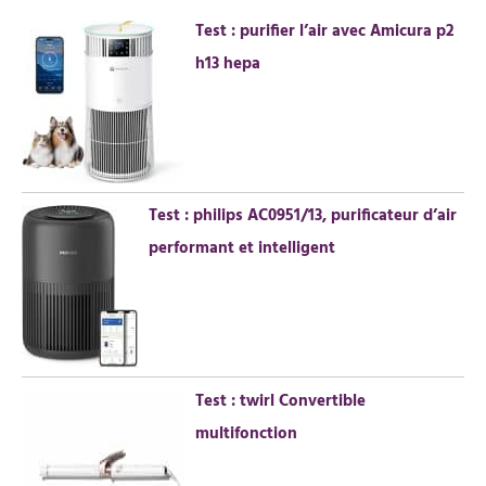
e
Test : purifier l’air avec Amicura p2
r
h13 hepa
c
h
e
r
Test : philips AC0951/13, purificateur d’air
:
performant et intelligent
Test : twirl Convertible
multifonction