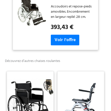
roulant, assise de 46
Accoudoirs et repose-pieds
cm, tissu noir
amovibles. Encombrement
en largeur replié :28 cm.
Charge maximale :100 kg.
393,43 €
Découvrez d’autres chaises roulantes