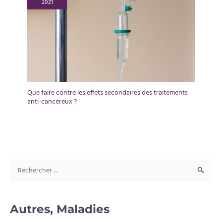
2021
Que faire contre les effets secondaires des traitements
anti-cancéreux ?
R
e
c
Autres, Maladies
h