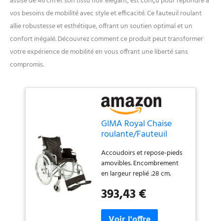
assise de 46 cm et son tissu noir élégant, est conçu pour répondre à
vos besoins de mobilité avec style et efficacité. Ce fauteuil roulant
allie robustesse et esthétique, offrant un soutien optimal et un
confort inégalé. Découvrez comment ce produit peut transformer
votre expérience de mobilité en vous offrant une liberté sans
compromis.
GIMA Royal Chaise
roulante/Fauteuil
roulant, assise de 46
Accoudoirs et repose-pieds
cm, tissu noir
amovibles. Encombrement
en largeur replié :28 cm.
Charge maximale :100 kg.
393,43 €