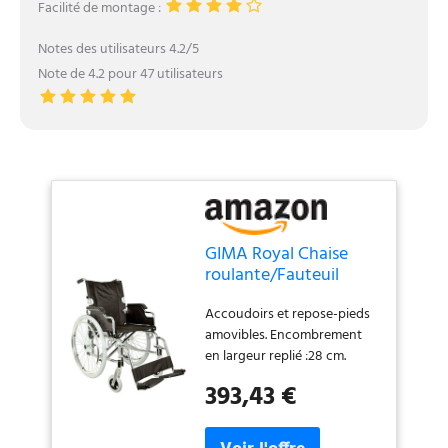
Facilité de montage :
Notes des utilisateurs 4.2/5
Note de 4.2 pour 47 utilisateurs
GIMA Royal Chaise
roulante/Fauteuil
roulant, assise de 46
Accoudoirs et repose-pieds
cm, tissu noir
amovibles. Encombrement
en largeur replié :28 cm.
Charge maximale :100 kg.
393,43 €