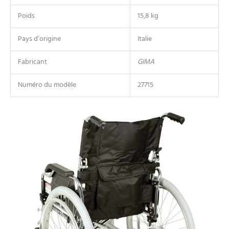
Poids
15,8 kg
Pays d’origine
Italie
Fabricant
GIMA
Numéro du modèle
27715