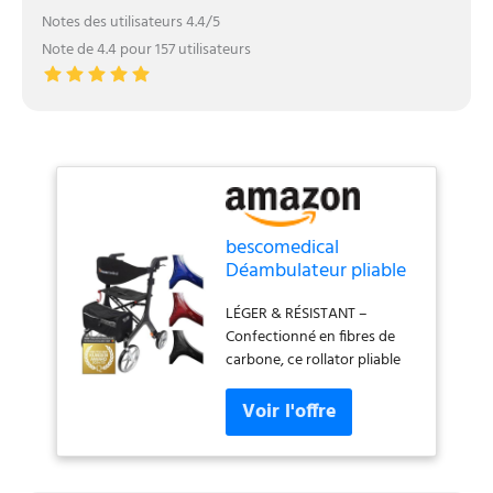
Notes des utilisateurs 4.4/5
Note de 4.4 pour 157 utilisateurs
bescomedical
Déambulateur pliable
CARBON - Taille M -
LÉGER & RÉSISTANT –
Gris graphite
Confectionné en fibres de
carbone, ce rollator pliable
allie robustesse et légèreté. Il
ne pèse que 5,8 kg – ce qui
le rend facile à utiliser – et
supporte un poids maximal
de 136 kg. SÉCURITÉ