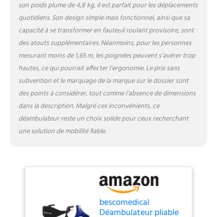
son poids plume de 4,8 kg, il est parfait pour les déplacements
transport amovible à
quotidiens. Son design simple mais fonctionnel, ainsi que sa
fermeture éclair et un
support de canne.
capacité à se transformer en fauteuil roulant provisoire, sont
LIVRAISON – Déambulateur
des atouts supplémentaires. Néanmoins, pour les personnes
léger CARBON Taille M.
mesurant moins de 1,65 m, les poignées peuvent s’avérer trop
Contenu : 1x déambulateur
hautes, ce qui pourrait affecter l’ergonomie. Le prix sans
avec réflecteurs, filet de
transport, porte canne et
subvention et le marquage de la marque sur le dossier sont
sangle dorsale. Cette aide à
des points à considérer, tout comme l’absence de dimensions
la mobilité existe aussi au
dans la description. Malgré ces inconvénients, ce
format S et L pour s'adapter
déambulateur reste un choix solide pour ceux recherchant
au mieux à votre
morphologie.
une solution de mobilité fiable.
bescomedical
Déambulateur pliable