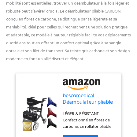
mobilité sont essentielles, trouver un déambulateur à la fois léger et
robuste peut s’avérer crucial. Le déambulateur pliable CARBON,
conçu en fibres de carbone, se distingue par sa légèreté et sa
maniabilité. Idéal pour celles qui recherchent une solution pratique
et adaptable, ce modèle à hauteur réglable facilite vos déplacements
quotidiens tout en offrant un confort optimal grâce à sa sangle
dorsale et son filet de transport. Sa teinte gris carbone et son design
moderne en font un allié discret et élégant.
bescomedical
Déambulateur pliable
CARBON - Taille M -
LÉGER & RÉSISTANT –
Gris graphite
Confectionné en fibres de
carbone, ce rollator pliable
allie robustesse et légèreté. Il