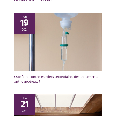
Fissure anale : que faire ?
Jan
19
2021
Que faire contre les effets secondaires des traitements
anti-cancéreux ?
Jan
21
2021