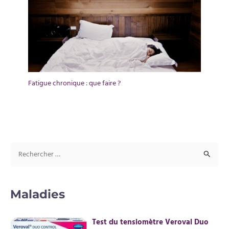
Fatigue chronique : que faire ?
R
e
c
Maladies
h
e
Test du tensiomètre Veroval Duo
r