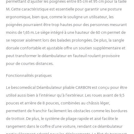
ACCESSOIRES – Facilitez vos
permettant d’ajuster les poignées entre 85 cm et 95 cm pour la taille
déplacements, grâce à ce
M. Cette caractéristique est essentielle pour garantir une posture
déambulateur personnes
ergonomique, bien que, comme le souligne un utilisateur, les
âgées ! Ce dernier est livré
poignées pourraient être trop hautes pour des personnes mesurant
avec une sacoche de
transport amovible à
moins de 1,65 m. Le siège intégré à une hauteur de 60 cm permet de
fermeture éclair et un
se reposer aisément lors des balades prolongées. De plus, la sangle
support de canne.
dorsale confortable et ajustable offre un soutien supplémentaire et
LIVRAISON – Déambulateur
peut transformer le déambulateur en fauteuil roulant provisoire
léger CARBON Taille M.
Contenu : 1x déambulateur
pour de courtes distances.
avec réflecteurs, filet de
Fonctionnalités pratiques
transport, porte canne et
sangle dorsale. Cette aide à
Le bescomedical Déambulateur pliable CARBON est conçu pour être
la mobilité existe aussi au
format S et L pour s'adapter
utilisé aussi bien à l’intérieur qu’à l’extérieur. Les roues avant de 9,5
au mieux à votre
pouces et arrière de 8 pouces, combinées au châssis léger,
morphologie.
permettent de franchir facilement les obstacles comme les bordures
de trottoir. De plus, le système de pliage rapide et aisé facilite le
rangement dans le coffre d’une voiture, rendant ce déambulateur