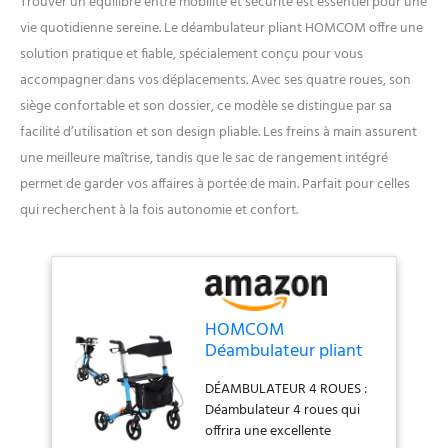
Trouver un équilibre entre mobilité et sécurité est essentiel pour une
vie quotidienne sereine. Le déambulateur pliant HOMCOM offre une
solution pratique et fiable, spécialement conçu pour vous
accompagner dans vos déplacements. Avec ses quatre roues, son
siège confortable et son dossier, ce modèle se distingue par sa
facilité d’utilisation et son design pliable. Les freins à main assurent
une meilleure maîtrise, tandis que le sac de rangement intégré
permet de garder vos affaires à portée de main. Parfait pour celles
qui recherchent à la fois autonomie et confort.
HOMCOM
Déambulateur pliant
avec siège et dossier 4
DÉAMBULATEUR 4 ROUES :
roues - pliable réglable
Déambulateur 4 roues qui
avec sac de
offrira une excellente
rangement - freins à