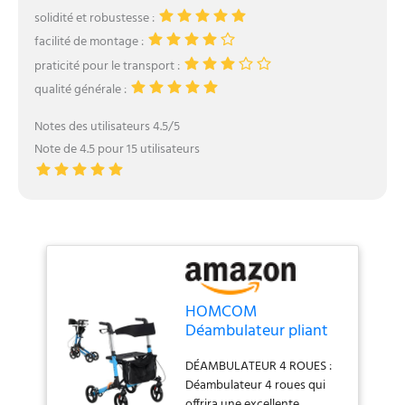
solidité et robustesse :
facilité de montage :
praticité pour le transport :
qualité générale :
Notes des utilisateurs 4.5/5
Note de 4.5 pour 15 utilisateurs
HOMCOM
Déambulateur pliant
avec siège et dossier 4
DÉAMBULATEUR 4 ROUES :
roues - pliable réglable
Déambulateur 4 roues qui
avec sac de
offrira une excellente