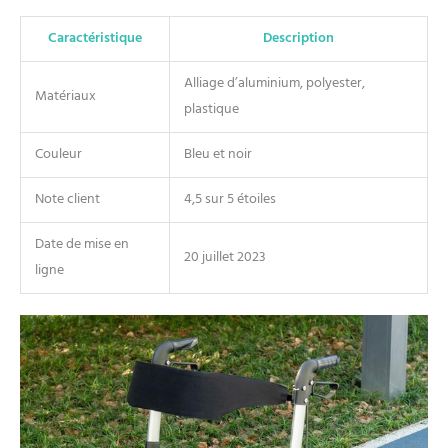
Caractéristique
Description
Alliage d’aluminium, polyester,
Matériaux
plastique
Couleur
Bleu et noir
Note client
4,5 sur 5 étoiles
Date de mise en
20 juillet 2023
ligne