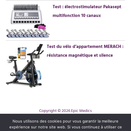
Test : électrostimulateur Pakasept
multifonction 10 canaux
Test du vélo d’appartement MERACH :
résistance magnétique et silence
Copyright © 2026 Epic Medics
Contact
Nous utilisons des cookies pour vous garantir la meilleure
expérience sur notre site web. Si vous continuez à utiliser ce
Mentions légales