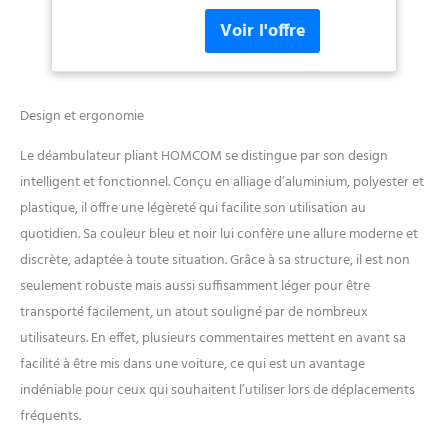
mobilité et stabilité aux
main - bleu et noir
personnes à mobilité réduite.
PLIABLE : Déambulateur
pliable, facile à ranger et
transporter en voiture. Il
dispose d'un double système
Design et ergonomie
de pliage, à la verticale (reste
en position droite) ou à
Le déambulateur pliant HOMCOM se distingue par son design
l'horizontale pour le
intelligent et fonctionnel. Conçu en alliage d’aluminium, polyester et
transport. GRAND CONFORT
plastique, il offre une légèreté qui facilite son utilisation au
: Profitez d'un confort et
quotidien. Sa couleur bleu et noir lui confère une allure moderne et
d'un soutien maximum grâce
à notre déambulateur à 4
discrète, adaptée à toute situation. Grâce à sa structure, il est non
roues avec siège et dossier.
seulement robuste mais aussi suffisamment léger pour être
Idéal pour les personnes à
transporté facilement, un atout souligné par de nombreux
mobilité réduite qui
utilisateurs. En effet, plusieurs commentaires mettent en avant sa
recherchent confort et
stabilité. Poignée
facilité à être mis dans une voiture, ce qui est un avantage
ergonomique réduisant la
indéniable pour ceux qui souhaitent l’utiliser lors de déplacements
fatigue pendant l'utilisation
fréquents.
(hauteur réglable sur 6
hauteurs différentes de 84,5