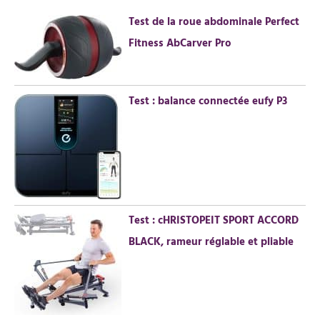
r
Test de la roue abdominale Perfect
c
Fitness AbCarver Pro
h
e
r
Test : balance connectée eufy P3
:
Test : cHRISTOPEIT SPORT ACCORD
BLACK, rameur réglable et pliable