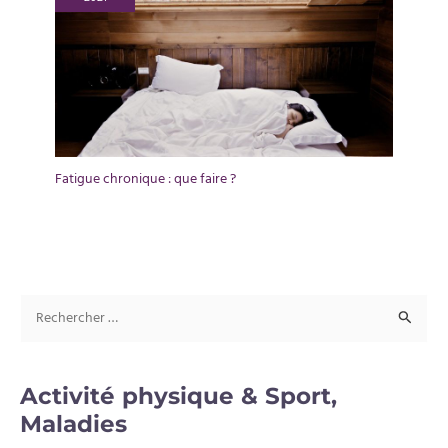
Fatigue chronique : que faire ?
R
e
c
Activité physique & Sport,
h
Maladies
e