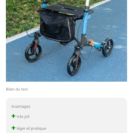
Bilan du test
Avantages
+
très joli
+
léger et pratique