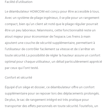
Facilité d’utilisation
à 97cm pour s'adapter à
votre morphologie)
Le déambulateur HOMCOM est conçu pour être accessible à tous.
SÉCURITÉ OPTIMALE
Avec un système de pliage ingénieux, il se plie pour un rangement
D'UTILISATION : Freins à main
compact, bien qu’un client ait noté que le pliage régulier pourrait
intégrés pour arrêter le
déambulateur au bon
être un peu laborieux. Néanmoins, cette fonctionnalité reste un
moment et sans effort ;
atout majeur pour économiser de l’espace. Les freins à main
structure en métal époxy
ajoutent une couche de sécurité supplémentaire, permettant à
anticorrosion alliant solidité
l’utilisateur de contrôler facilement sa vitesse et de s’arrêter en
et légèreté ; certification
normes CE PANIER DE
toute sécurité. La possibilité de régler la hauteur assure un confort
RANGEMENT INCLUS : Panier
optimal pour chaque utilisateur, un détail particulièrement apprécié
de rangement amovible très
par ceux qui l’ont testé.
pratique pour faire vos
courses et pour ranger vos
Confort et sécurité
effets personnels.
Dimensions totales : 60,5l x
Équipé d’un siège et dossier, ce déambulateur offre un confort
67P x 84,5-97H cm ; - Charge
supplémentaire pour se reposer lors des déplacements prolongés.
max. recommandée : 136 kg.
De plus, le sac de rangement intégré est très pratique pour
transporter des effets personnels en toute sécurité. Toutefois, un