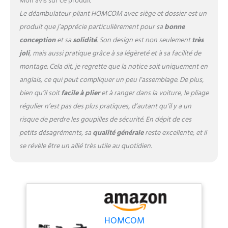
Mon avis sur ce produit
hauteurs différentes de 84,5
Le déambulateur pliant HOMCOM avec siège et dossier est un
à 97cm pour s'adapter à
produit que j’apprécie particulièrement pour sa
bonne
votre morphologie)
SÉCURITÉ OPTIMALE
conception
et sa
solidité
. Son design est non seulement
très
D'UTILISATION : Freins à main
joli
, mais aussi pratique grâce à sa légèreté et à sa facilité de
intégrés pour arrêter le
montage. Cela dit, je regrette que la notice soit uniquement en
déambulateur au bon
anglais, ce qui peut compliquer un peu l’assemblage. De plus,
moment et sans effort ;
structure en métal époxy
bien qu’il soit
facile à plier
et à ranger dans la voiture, le pliage
anticorrosion alliant solidité
régulier n’est pas des plus pratiques, d’autant qu’il y a un
et légèreté ; certification
risque de perdre les goupilles de sécurité. En dépit de ces
normes CE PANIER DE
petits désagréments, sa
qualité générale
reste excellente, et il
RANGEMENT INCLUS : Panier
de rangement amovible très
se révèle être un allié très utile au quotidien.
pratique pour faire vos
courses et pour ranger vos
effets personnels.
Dimensions totales : 60,5l x
67P x 84,5-97H cm ; - Charge
max. recommandée : 136 kg.
HOMCOM