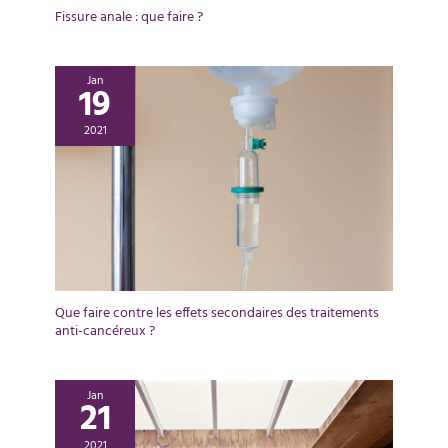
Fissure anale : que faire ?
Jan
19
2021
Que faire contre les effets secondaires des traitements
anti-cancéreux ?
Jan
21
2021