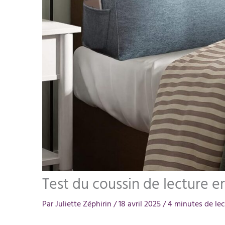
Test du coussin de lecture
Par
Juliette Zéphirin
/
18 avril 2025
/
4 minutes de lec