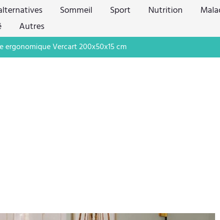
lternatives
Sommeil
Sport
Nutrition
Mala
é
Autres
ure ergonomique Vercart 200x50x15 cm