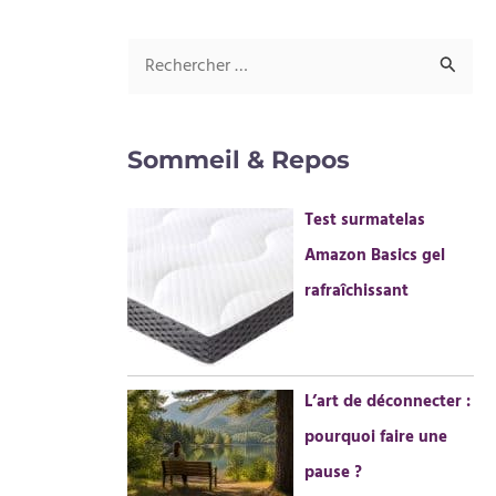
R
e
c
Sommeil & Repos
h
e
Test surmatelas
r
Amazon Basics gel
c
rafraîchissant
h
e
r
L’art de déconnecter :
pourquoi faire une
:
pause ?