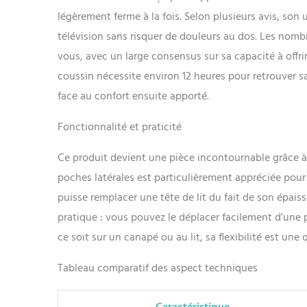
fermeture écla
légèrement ferme à la fois. Selon plusieurs avis, son 
du coussin de 
télévision sans risquer de douleurs au dos. Les nombr
choses telles 
etc. peuvent ê
vous, avec un large consensus sur sa capacité à offri
coussin nécessite environ 12 heures pour retrouver 
face au confort ensuite apporté.
Fonctionnalité et praticité
Ce produit devient une pièce incontournable grâce à 
poches latérales est particulièrement appréciée pour 
puisse remplacer une tête de lit du fait de son épai
pratique : vous pouvez le déplacer facilement d’une pi
ce soit sur un canapé ou au lit, sa flexibilité est un
Tableau comparatif des aspect techniques