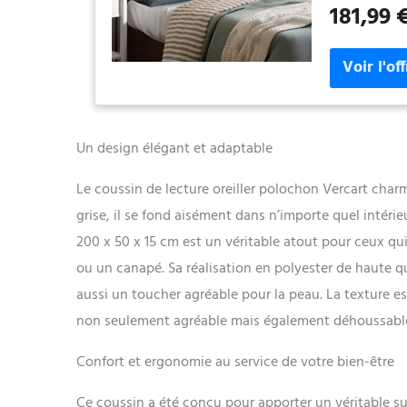
181,99 
temps, vous pe
vous sentir à l
lombaire confo
conçu avec un
de la colonne 
offrir le meill
ainsi les musc
Un design élégant et adaptable
aux personnes
ce coussin lom
Le coussin de lecture oreiller polochon Vercart char
coussins livré
canapé coûteux
grise, il se fond aisément dans n’importe quel intérie
dorsal pour ra
200 x 50 x 15 cm est un véritable atout pour ceux qui 
le salon est o
avec ce coussi
ou un canapé. Sa réalisation en polyester de haute q
grand coussin
aussi un toucher agréable pour la peau. La texture 
lequel vous po
non seulement agréable mais également déhoussable, f
télévision, tr
genou sous vos
Confort et ergonomie au service de votre bien-être
hanches et les
housse douce, 
offrant un con
Ce coussin a été conçu pour apporter un véritable s