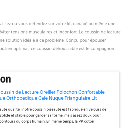
s lisez ou vous détendez sur votre lit, canapé ou même une
viter tensions musculaires et inconfort. Le coussin de lecture
une solution idéale à ce problème. Conçu pour épouser
 soutien optimal, ce coussin déhoussable est le compagnon
ussin de Lecture Oreiller Polochon Confortable
e Orthopedique Cale Nuque Triangulaire Lit
ise Banc Déhoussable Gris 200x50x15cm
ute qualité : notre coussin biseauté est fabriqué en velours de
 solide et stable pour garder sa forme, mais assez doux pour
 contours du corps humain. En même temps, la PP coton
mplie peut maintenir un bon soutien sans se déformer au fil du