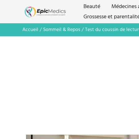
Aller
Beauté
Médecines a
au
Grossesse et parentalit
contenu
Accueil
Sommeil & Repos
Test du coussin de lect