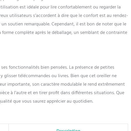
ir cachée sur le coussin lombaire assure l'esthétique. Sur les côtés
utilisation est idéale pour lire confortablement ou regarder la
nuque se trouvent 2 petites poches dans lesquelles de petites
eux utilisateurs s’accordent à dire que le confort est au rendez-
que des stylos, des téléphones portables, des télécommandes TV,
tre stockées
r un soutien remarquable. Cependant, il est bon de noter que le
sa forme complète après le déballage, un semblant de contrainte
ses fonctionnalités bien pensées. La présence de petites
y glisser télécommandes ou livres. Bien que cet oreiller ne
sseur importante, son caractère modulable le rend extrêmement
èce à l’autre et en tirer profit dans différentes situations. Que
e qualité que vous saurez apprécier au quotidien.