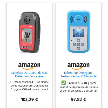
Jadeshay Detecteur de Gaz,
Détecteur D'oxygène,
Détecteur D'oxygène
Testeur de Gaz O2 Portable
WT8821 0~25% VOL
Compteur D'oxygène,
1. 【Multi-fonction】: Une alarme
Analyseur de Testeur
Testeur de Mesure de la
【BONNE QUALITÉ】100%
de détection professionnelle de
d'Oxygène Portable
Concentration 0~25% VOL
neuf et de Apparence de lumière
l'oxygène (O2) est un instrument
Détecteur O2 écran LCD,
O2 avec Alarme, Détecteur
et de roman, facile à transporter,
spécial pour détecter la
pour Travail Et Maison
de Fuite de Gaz Oxygène à
facile à utiliser.
【OUTIL DE
concentration en oxygène. Il a un
Affichage Numérique
103,29 €
97,82 €
DÉTECTION】Le compteur d'O2
capteur de gaz sensible intégré,
est une sorte d'instrument de
qui répond rapidement et met à
sécurité essentiel qui peut
jour les données de détection en