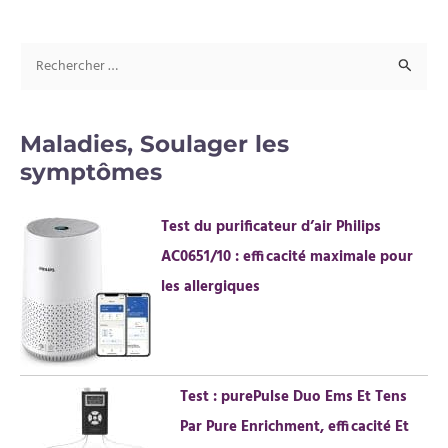
R
e
c
Maladies, Soulager les
h
symptômes
e
r
Test du purificateur d’air Philips
c
AC0651/10 : efficacité maximale pour
h
les allergiques
e
r
:
Test : purePulse Duo Ems Et Tens
Par Pure Enrichment, efficacité Et