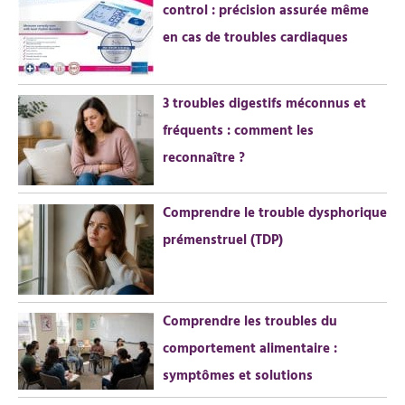
control : précision assurée même
c
en cas de troubles cardiaques
h
e
r
3 troubles digestifs méconnus et
fréquents : comment les
:
reconnaître ?
Comprendre le trouble dysphorique
prémenstruel (TDP)
Comprendre les troubles du
comportement alimentaire :
symptômes et solutions