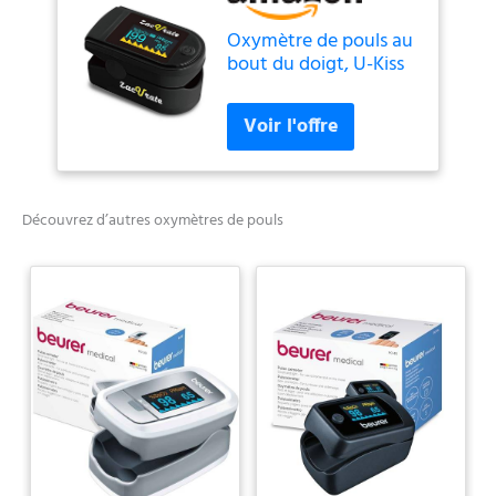
Oxymètre de pouls au
bout du doigt, U-Kiss
moniteur de
saturation en oxygène
du sang, fréquence du
pouls et niveau de
SpO2 avec cordon et
piles, pour la maison,
Découvrez d’autres oxymètres de pouls
le fitness et les sports
extrêmes