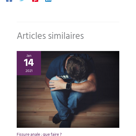
Articles similaires
Jan
14
2021
Fissure anale : que faire ?