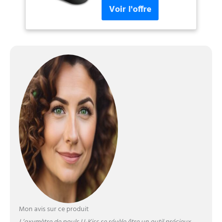
saturation en oxygène
du sang, fréquence du
pouls et niveau de
SpO2 avec cordon et
piles, pour la maison,
le fitness et les sports
extrêmes
Mon avis sur ce produit