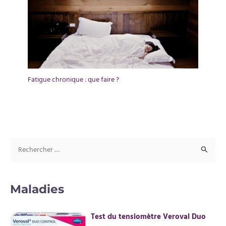
Fatigue chronique : que faire ?
R
e
c
Maladies
h
e
Test du tensiomètre Veroval Duo
r