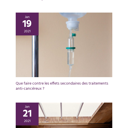
Jan
19
2021
Que faire contre les effets secondaires des traitements
anti-cancéreux ?
Jan
21
2021