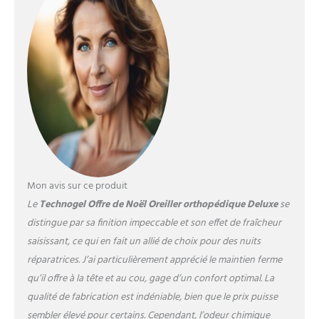
huiles adoucissantes - Les
coussins de nuque sont non
toxiques, inodores et
biocompatibles.
Ergonomique et
rafraîchissant : un coussin
pour dormir sur le dos ou sur
le côté. Les coussins
Technogel soulagent votre
colonne vertébrale et
soulagent les tensions au
niveau de la nuque, du dos
Mon avis sur ce produit
et des épaules. Housse
Le
Technogel Offre de Noël Oreiller orthopédique Deluxe
se
lavable : parce que l'hygiène
distingue par sa finition impeccable et son effet de fraîcheur
est primordiale sur le visage,
notre taie d'oreiller est non
saisissant, ce qui en fait un allié de choix pour des nuits
seulement douce, respirante
réparatrices. J’ai particulièrement apprécié le maintien ferme
et certifiée Oeko-Tex, mais
qu’il offre à la tête et au cou, gage d’un confort optimal. La
aussi lavable en machine et
qualité de fabrication est indéniable, bien que le prix puisse
repassable. Qualité
supérieure : nos oreillers
sembler élevé pour certains. Cependant, l’odeur chimique