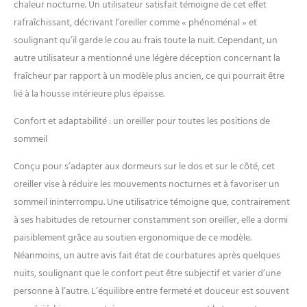
chaleur nocturne. Un utilisateur satisfait témoigne de cet effet
l'Institut Hohenstein et
Oeko-Tex pour garantir leur
rafraîchissant, décrivant l’oreiller comme « phénoménal » et
sécurité, qualité et durabilité.
soulignant qu’il garde le cou au frais toute la nuit. Cependant, un
autre utilisateur a mentionné une légère déception concernant la
fraîcheur par rapport à un modèle plus ancien, ce qui pourrait être
lié à la housse intérieure plus épaisse.
Confort et adaptabilité : un oreiller pour toutes les positions de
sommeil
Conçu pour s’adapter aux dormeurs sur le dos et sur le côté, cet
oreiller vise à réduire les mouvements nocturnes et à favoriser un
sommeil ininterrompu. Une utilisatrice témoigne que, contrairement
à ses habitudes de retourner constamment son oreiller, elle a dormi
paisiblement grâce au soutien ergonomique de ce modèle.
Néanmoins, un autre avis fait état de courbatures après quelques
nuits, soulignant que le confort peut être subjectif et varier d’une
personne à l’autre. L’équilibre entre fermeté et douceur est souvent