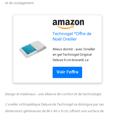
et de soulagement.
Technogel *Offre de
Noël Oreiller
orthopédique Deluxe
Mieux dormir : avec l'oreiller
– breveté, sans
en gel Technogel Original
substances nocives &
Deluxe 9 cm breveté. Le
certifié – Oreiller en
meilleur oreiller
Gel HWS pour Dormir
orthopédique contre les
sur Le Dos et sur Le
douleurs cervicales,
côté avec taie
ergonomique, rafraîchissant
d'oreiller 66 x 40 x 09
et hypoallergénique. 100 %
cm
sans substances nocives :
Design et matériaux : une alliance de confort et de technologie
tous les coussins Technogel
sont tous ! Nos coussins
L’oreiller orthopédique Deluxe de Technogel se distingue par ses
cervicaux sont les seuls sans
dimensions généreuses de 66 x 40 x 9 cm, offrant une surface de
huiles adoucissantes - Les