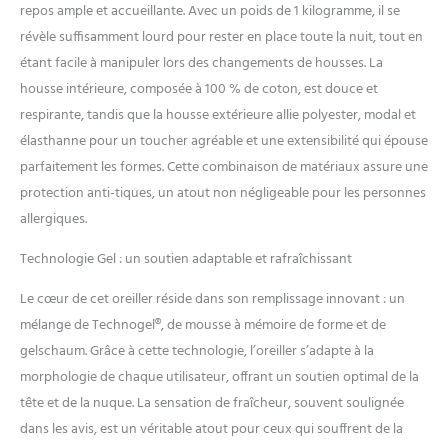
repos ample et accueillante. Avec un poids de 1 kilogramme, il se
coussins de nuque sont non
révèle suffisamment lourd pour rester en place toute la nuit, tout en
toxiques, inodores et
biocompatibles.
étant facile à manipuler lors des changements de housses. La
Ergonomique et
housse intérieure, composée à 100 % de coton, est douce et
rafraîchissant : un coussin
respirante, tandis que la housse extérieure allie polyester, modal et
pour dormir sur le dos ou sur
élasthanne pour un toucher agréable et une extensibilité qui épouse
le côté. Les coussins
Technogel soulagent votre
parfaitement les formes. Cette combinaison de matériaux assure une
colonne vertébrale et
protection anti-tiques, un atout non négligeable pour les personnes
soulagent les tensions au
allergiques.
niveau de la nuque, du dos
et des épaules. Housse
Technologie Gel : un soutien adaptable et rafraîchissant
lavable : parce que l'hygiène
est primordiale sur le visage,
Le cœur de cet oreiller réside dans son remplissage innovant : un
notre taie d'oreiller est non
mélange de Technogel®, de mousse à mémoire de forme et de
seulement douce, respirante
gelschaum. Grâce à cette technologie, l’oreiller s’adapte à la
et certifiée Oeko-Tex, mais
aussi lavable en machine et
morphologie de chaque utilisateur, offrant un soutien optimal de la
repassable. Qualité
tête et de la nuque. La sensation de fraîcheur, souvent soulignée
supérieure : nos oreillers
dans les avis, est un véritable atout pour ceux qui souffrent de la
sont testés et certifiés par