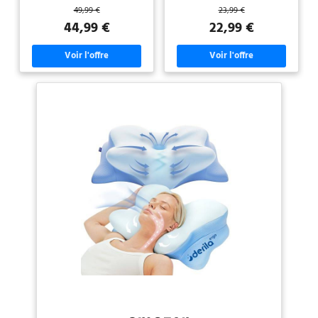
ergonomique pour soutenir
conception ergonomique avancée
49,99 €
23,99 €
et certifiée Oeko-Tex, mais
toutes les positions de sommeil.
avec cinq zones de forme unique,
L'oreiller s'enroule
conçues pour épouser les
44,99 €
22,99 €
aussi lavable en machine et
confortablement autour de votre
courbes naturelles du corps. La
repassable. Qualité
tête et de votre cou, épousant
forme concave au centre soutient
les courbes naturelles de votre
la tête et s'adapte parfaitement à
supérieure : nos oreillers
tête et de votre cou, soutenant
la courbe de la nuque, offrant un
sont testés et certifiés par
votre tête, votre cou, vos épaules
soutien et un confort idéaux pour
l'Institut Hohenstein et
et votre dos dans une position
la nuque et les épaules et
neutre pour une position de
améliorant la qualité du sommeil.
Oeko-Tex pour garantir leur
sommeil stable et une bonne nuit
【Mousse à mémoire de forme
sécurité, qualité et durabilité.
de sommeil. Numéro de brevet
de haute qualité】 L'oreiller est
de dessin ou modèle enregistré :
rempli de mousse à mémoire de
015123901-0001 【Oreiller
forme qui s'adapte précisément
Memoire Forme de Haute
aux contours du corps et assure
Qualité】 Notre oreiller
un soulagement optimal de la
ergonomique cervical est
pression. Cela favorise une
fabriqué en mousse à mémoire
posture ergonomique correcte et
de forme à rebond lent inodore
peut prévenir et soulager
certifiée CertiPUR-US. Il peut être
efficacement les douleurs et
ajusté pour s'adapter à
tensions. 【Oreiller respirant et
différentes formes et poids de
facile d'entretien】 Le noyau de
corps et reste souple et
l'oreiller est enveloppé d'une
indéformable en cas d'utilisation
housse intérieure et d'une
intensive. La douceur de l'oreiller
housse extérieure. La housse
cervical peut également être
extérieure est amovible et
ajustée en détectant la
lavable, douce pour la peau et
température corporelle du
agréable au toucher. La housse
dormeur afin de fournir un
intérieure est respirante et sèche
soutien sur mesure tout au long
rapidement, elle est étanche à la