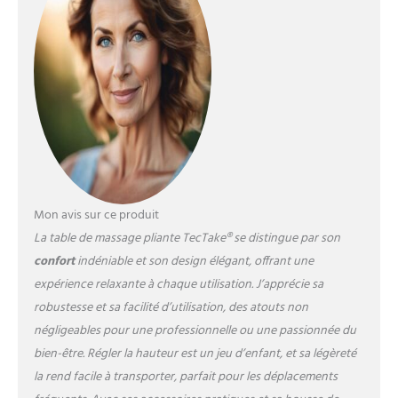
optimal mais aussi une
facilité d'entretien
remarquable, pour une
expérience de massage et
relaxation inégalée.
ADAPTABILITÉ ET
ERGONOMIE SANS ÉGALES:
Vous cherchez une table
massage qui s'adapte à tous
vos besoins ? Notre table de
massage pliante est la
solution parfaite. Réglable en
Mon avis sur ce produit
hauteur, avec un appuie-
La table de massage pliante TecTake® se distingue par son
tête multifonction
confort
indéniable et son design élégant, offrant une
ergonomique et un
accoudoir confortable, elle
expérience relaxante à chaque utilisation. J’apprécie sa
assure un ajustement parfait
robustesse et sa facilité d’utilisation, des atouts non
pour chaque client. La cavité
négligeables pour une professionnelle ou une passionnée du
pour le visage amovible
bien-être. Régler la hauteur est un jeu d’enfant, et sa légèreté
ajoute une touche de
confort supplémentaire,
la rend facile à transporter, parfait pour les déplacements
faisant de chaque séance de