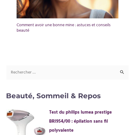
Comment avoir une bonne mine : astuces et conseils
beauté
R
e
c
Beauté, Sommeil & Repos
h
e
Test du philips lumea prestige
r
BRI954/00 : épilation sans fil
c
polyvalente
h