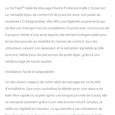
résistant à l'eau et à l'huile,
elle promet non seulement
La TecTake® Table de Massage Pliante Professionnelle 2 Zones est
un confort de couchage
un véritable bijou de confort et de praticité. Avec son poids de
optimal mais aussi une
seulement 13 kilogrammes, elle offre une légèreté surprenante qui
facilité d'entretien
facilite son transport et son installation. Fournie avec une housse de
remarquable, pour une
expérience de massage et
transport dotée d’une anse épaule, elle devient indispensable pour
relaxation inégalée.
les professionnels en mobilité. En termes de confort, tous les
ADAPTABILITÉ ET
utilisateurs saluent son épaisseur et la sensation agréable qu’elle
ERGONOMIE SANS ÉGALES:
procure, même pour les personnes de poids léger, grâce à son
Vous cherchez une table
massage qui s'adapte à tous
rembourrage de haute qualité.
vos besoins ? Notre table de
massage pliante est la
Installation facile et adaptabilité
solution parfaite. Réglable en
Un des atouts majeurs de cette table de massage est sa facilité
hauteur, avec un appuie-
tête multifonction
d’installation. Que vous souhaitiez la déplier pour une séance de
ergonomique et un
bien-être rapide ou la plier après une longue journée de travail, elle
accoudoir confortable, elle
se manipule aisément grâce à son mécanisme intuitif. De plus, la
assure un ajustement parfait
table est réglable en hauteur, ce qui permet à ses utilisateurs de
pour chaque client. La cavité
pour le visage amovible