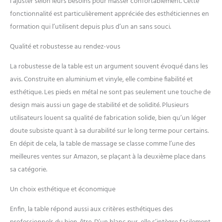
l’ajuster selon leurs besoins pour masser confortablement. Cette
ajoute une touche de
fonctionnalité est particulièrement appréciée des esthéticiennes en
confort supplémentaire,
formation qui l’utilisent depuis plus d’un an sans souci.
faisant de chaque séance de
massage, reiki ou tatouage
Qualité et robustesse au rendez-vous
une véritable invitation à la
détente. SIMPLICITÉ ET
La robustesse de la table est un argument souvent évoqué dans les
RAPIDITÉ D'USAGE: Notre
avis. Construite en aluminium et vinyle, elle combine fiabilité et
table massage pliante
esthétique. Les pieds en métal ne sont pas seulement une touche de
professionnelle se plie
rapidement, vous
design mais aussi un gage de stabilité et de solidité. Plusieurs
permettant un rangement
utilisateurs louent sa qualité de fabrication solide, bien qu’un léger
peu encombrant et un
doute subsiste quant à sa durabilité sur le long terme pour certains.
transport aisé avec sa
En dépit de cela, la table de massage se classe comme l’une des
housse de transport incluse.
Les pieds antidérapants en
meilleures ventes sur Amazon, se plaçant à la deuxième place dans
plastique et les câbles d'acier
sa catégorie.
recouverts assurent une
stabilité sans faille, tandis
Un choix esthétique et économique
que le faible poids du cadre
en aluminium facilite le
Enfin, la table répond aussi aux critères esthétiques des
déplacement. Parfaite pour