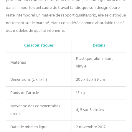
professionnels du bien-être. D’un blanc pur, elle s’intègre facilement
les professionnels de
dans n’importe quel cadre de travail tandis que son design épuré
l'esthétique, du tatouage et
reste intemporel. En matière de rapport qualité/prix, elle se distingue
de la relaxation. DURABILITÉ
ET HYGIÈNE AU RENDEZ-
nettement sur le marché, étant considérée comme abordable face à
VOUS: Notre table de soin
des modèles de qualité inférieure.
esthétique ne se contente
pas d'offrir un confort
Caractéristiques
Détails
exceptionnel ; elle est
également conçue pour
Plastique, aluminium,
durer. Le revêtement
Matériau
résistant et facile à nettoyer,
vinyle
combiné à un appuie-tête
avec rembourrage amovible,
Dimensions (L x l x h)
205 x 95 x 89 cm
garantit une hygiène
irréprochable. La capacité de
Poids de l’article
13 kg
supporter jusqu'à 230 kg
témoigne de sa robustesse,
Moyenne des commentaires
faisant de cette table un
4, 5 sur 5 étoiles
client
investissement durable pour
tout professionnel du
Date de mise en ligne
2 novembre 2017
massage, de l'esthétique ou