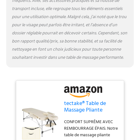
fréquents. Avec ses accessoires pratiques et sa housse de
massage, reiki ou tatouage
transport incluse, elle regroupe tous les éléments essentiels
une véritable invitation à la
pour une utilisation optimale. Malgré cela, j’ai noté que le trou
détente. SIMPLICITÉ ET
RAPIDITÉ D'USAGE: Notre
pour le visage peut parfois être irritant, et l’absence d’un
table massage pliante
dossier réglable pourrait en décevoir certains. Cependant, son
professionnelle se plie
bon rapport qualité/prix, sa bonne stabilité, et sa facilité de
rapidement, vous
nettoyage en font un choix judicieux pour toute personne
permettant un rangement
peu encombrant et un
souhaitant investir dans une table de massage performante.
transport aisé avec sa
housse de transport incluse.
Les pieds antidérapants en
plastique et les câbles d'acier
recouverts assurent une
stabilité sans faille, tandis
tectake® Table de
que le faible poids du cadre
Massage Pliante
en aluminium facilite le
Professionnelle 2
déplacement. Parfaite pour
CONFORT SUPRÊME AVEC
Zones Aluminium
les professionnels de
REMBOURRAGE ÉPAIS: Notre
Cosmetique Lit de
l'esthétique, du tatouage et
table de massage pliante
Massage Table
de la relaxation. DURABILITÉ