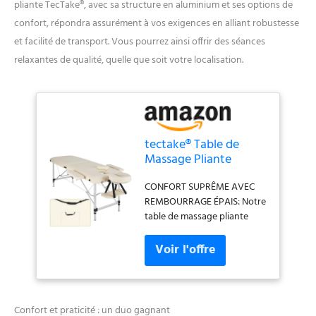
pliante TecTake®, avec sa structure en aluminium et ses options de
confort, répondra assurément à vos exigences en alliant robustesse
et facilité de transport. Vous pourrez ainsi offrir des séances
relaxantes de qualité, quelle que soit votre localisation.
tectake® Table de
Massage Pliante
Professionnelle 2
CONFORT SUPRÊME AVEC
Zones Aluminium
REMBOURRAGE ÉPAIS: Notre
Cosmetique Lit de
table de massage pliante
Massage Table
professionnelle offre jusqu'à
Esthetique Tatouage
4 cm de rembourrage très
Portable avec Repose
épais, enveloppé dans une
Bras, Housse de
mousse à cellules fines de
Transport Incluse
haute qualité. Avec son
revêtement en vinyle
Confort et praticité : un duo gagnant