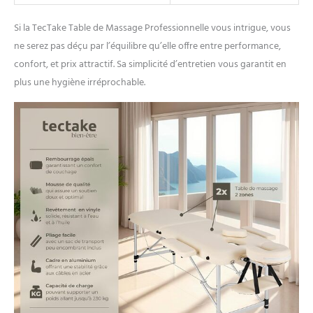
du tatouage. UN DESIGN
PENSÉ POUR LES
Si la TecTake Table de Massage Professionnelle vous intrigue, vous
PROFESSIONNELS: Que vous
ne serez pas déçu par l’équilibre qu’elle offre entre performance,
soyez dans le domaine du
massage, de l'esthétique ou
confort, et prix attractif. Sa simplicité d’entretien vous garantit en
du tatouage, notre table
plus une hygiène irréprochable.
pliante massage est conçue
pour répondre à toutes vos
attentes. Avec une distance
des accoudoirs réglable et
une fonction de transport
incluse, elle offre une
flexibilité et une praticité
inégalées. La housse de
transport protège votre
table lors des déplacements,
assurant ainsi que vous et
vos clients bénéficierez
toujours de la meilleure
expérience possible.